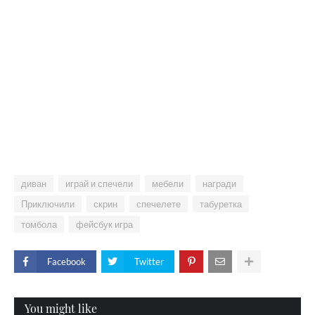
диван
играй и спечели
мебели
награди
Приключили
скрин
спечелете
табуретка
томбола
фейсбук игра
Facebook
Twitter
You might like