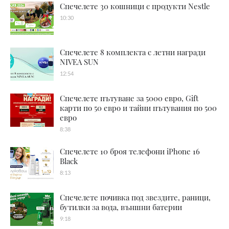
Спечелете 30 кошници с продукти Nestle
10:30
Спечелете 8 комплекта с летни награди
NIVEA SUN
12:54
Спечелете пътуване за 5000 евро, Gift
карти по 50 евро и тайни пътувания по 500
евро
8:38
Спечелете 10 броя телефони iPhone 16
Black
8:13
Спечелете почивка под звездите, раници,
бутилки за вода, външни батерии
9:18