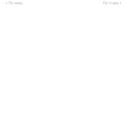
По-нова
По-стара