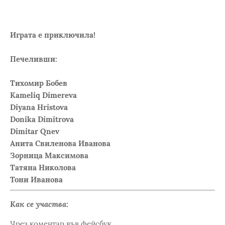
Играта е приключила!
Печеливши:
Тихомир Бобев
Kameliq Dimereva
Diyana Hristova
Donika Dimitrova
Dimitar Qnev
Анита Свиленова Иванова
Зорница Максимова
Татяна Николова
Тони Иванова
Как се участва:
Чрез коментар във фейсбук.