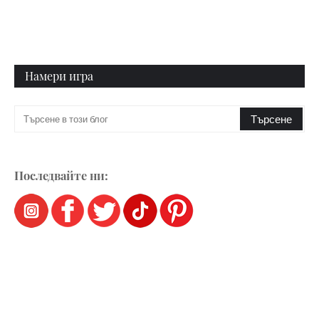
Намери игра
Последвайте ни: