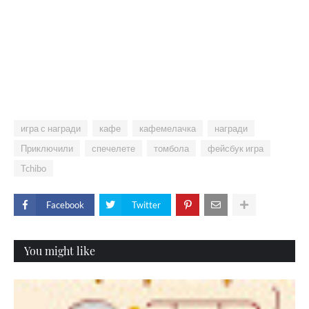
игра с награди
кафе
кафемелачка
награди
Приключили
спечелете
томбола
фейсбук игра
Tchibo
Facebook
Twitter
You might like