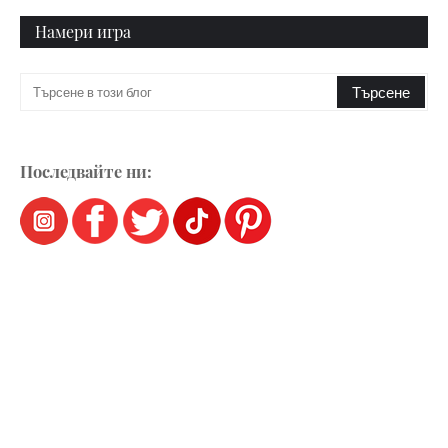
Намери игра
Последвайте ни: