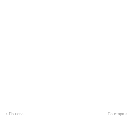
По-нова
По-стара