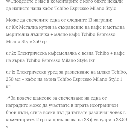
💙Споделете с нас в коментарите с кого бихте искали
да изпиете чаша кафе Tchibo Espresso Milano Style
Може да спечелите една от следните 13 награди:
👉10x Метална кутия за съхранение на кафе и метална
мерителна лъжичка + мляно кафе Tchibo Espresso
Milano Style 250 гр
👉2x Електрическа кафемелачка с везна Tchibo + кафе
на зърна Tchibo Espresso Milano Style 1кг
👉1x Електрически уред за разпенване на мляко Tchibo,
250 мл + кафе на зърна Tchibo Espresso Milano Style 1
кг
📍За повече шансове за спечелване на една от
наградите може да участвате в играта неограничен
брой пъти, стига всеки път да тагвате различен човек в
коментарите. Играта приключва на 28 февруари в 23:59
ч.