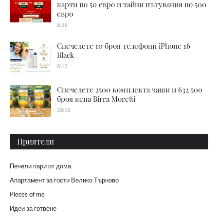
карти по 50 евро и тайни пътувания по 500
евро
8:38
Спечелете 10 броя телефони iPhone 16
Black
8:13
Спечелете 2500 комплекта чаши и 632 500
броя кена Birra Moretti
20:18
Приятели
Печели пари от дома
Апартамент за гости Велико Търново
Pieces of me
Идеи за готвене