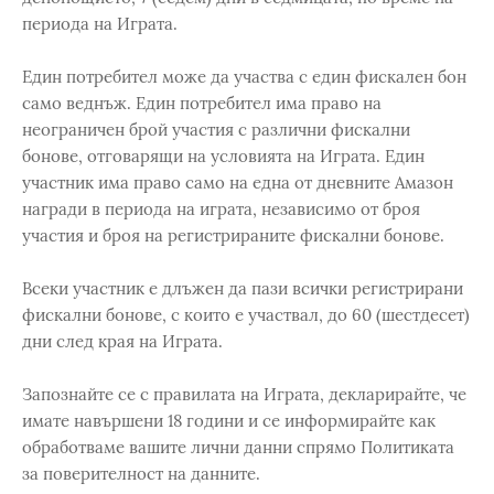
периода на Играта.
Един потребител може да участва с един фискален бон
само веднъж. Един потребител има право на
неограничен брой участия с различни фискални
бонове, отговарящи на условията на Играта. Един
участник има право само на една от дневните Амазон
награди в периода на играта, независимо от броя
участия и броя на регистрираните фискални бонове.
Всеки участник е длъжен да пази всички регистрирани
фискални бонове, с които е участвал, до 60 (шестдесет)
дни след края на Играта.
Запознайте се с правилата на Играта, декларирайте, че
имате навършени 18 години и се информирайте как
обработваме вашите лични данни спрямо Политиката
за поверителност на данните.