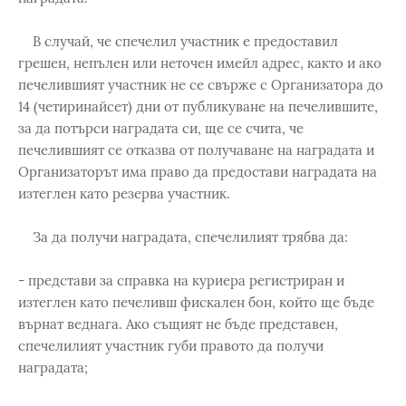
В случай, че спечелил участник е предоставил
грешен, непълен или неточен имейл адрес, както и ако
печелившият участник не се свърже с Организатора до
14 (четиринайсет) дни от публикуване на печелившите,
за да потърси наградата си, ще се счита, че
печелившият се отказва от получаване на наградата и
Организаторът има право да предостави наградата на
изтеглен като резерва участник.
За да получи наградата, спечелилият трябва да:
- представи за справка на куриера регистриран и
изтеглен като печеливш фискален бон, който ще бъде
върнат веднага. Ако същият не бъде представен,
спечелилият участник губи правото да получи
наградата;