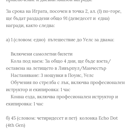
За срока на Играта, посочен в точка 2, ал. (1) по-горе,
ще бъдат раздадени общо 91 (деведесет и една)
награди, както следва:
а) 1 (словом: едно) пътешествие до Уелс за двама:
Включени самолетни билети
Кола под наем: За общо 4 дни, ще бъде взета/
оставена на летището в Ливърпул/Манчестър
Настаняване: 3 нощувки в Поуис, Уелс
Обучения по стрелба с лък, включва професионален
иструктор и екипировка: 1 час
Конна езда, включва професионален иструктор и
екипировка: 1 час
б) 45 (словом: четиридесет и пет) колонка Echo Dot
(4th Gen)