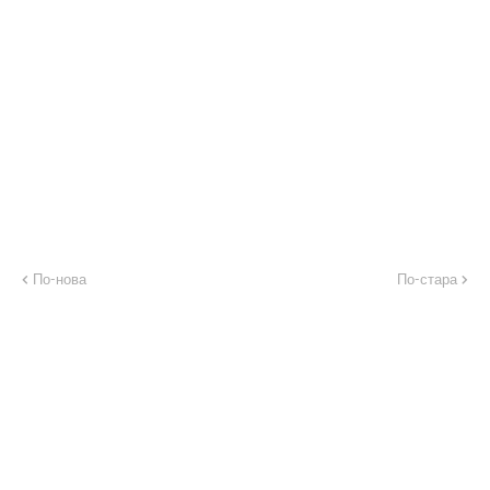
По-нова
По-стара