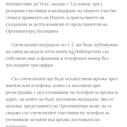
пътешествие до Уелс, заедно с 3 (словом: три )
резервни участници и валидиране на тяхното участие
според правилата на Играта, в присъствието на
създадена за целта комисия от представители на
Организатора/Агенцията
Спечелилият наградата по т. 2 ще бъде публикуван
на сайта на играта www.nestle.bg/kitkatpromo със
собствено име и фамилия и телефонен номер без
последните три цифри.
Със спечелилите ще бъде осъществена връзка чрез
имейла или телефона, които са посочили при
регистрация, с цел уточняване на телефон за връзка и
адрес, на който да бъде доставена наградата. Ако се
наложи, представител на Организатора може да се
свърже със спечелилите участници по телефон за
уточняване детайли във връзка доставката на
наградата.