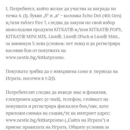
1. Потребител, който желае да участва за награда по
точка 4. (1), букви „б“ и „в“ - колонка Echo Dot (4th Gen)
и/или таблет Fire 7, следва да закупи по свой избор
шоколадови продукти KITKAT® и/или KITKAT® POPS,
KITKAT® MINI MIX, Lion®, Lion® 2Pack и Lion® Mini.,
за минимум 5 лева (словом: пет лева) и да регистрира
касовия бон от покупката на
www.nestle.bg/kitkatpromo.
Покупката трябва да е извършена само в периода на
Играта, посочен в т.2(1).
Потребителят следва да въведе име и фамилия,
електронен адрес (e-mail), телефон, стойност на
покупката и регистрира фискален бон/ове, като
приложи снимка на същия/те на интернет адрес:
www.nestle.bg/kitkatpromo („Сайта на Играта“) и
приеме правилата на Играта, Общите условия за