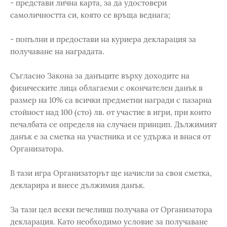
- представи лична карта, за да удостовери
самоличността си, която се връща веднага;
- попълни и предостави на куриера декларация за
получаване на наградата.
Съгласно Закона за данъците върху доходите на
физическите лица облагаеми с окончателен данък в
размер на 10% са всички предметни награди с пазарна
стойност над 100 (сто) лв. от участие в игри, при които
печалбата се определя на случаен принцип. Дължимият
данък е за сметка на участника и се удържа и внася от
Организатора.
В тази игра Организаторът ще начисли за своя сметка,
декларира и внесе дължимия данък.
За тази цел всеки печеливш получава от Организатора
декларация. Като необходимо условие за получаване