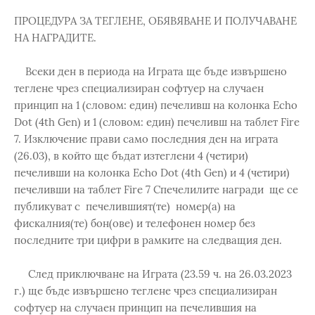
ПРОЦЕДУРА ЗА ТЕГЛЕНЕ, ОБЯВЯВАНЕ И ПОЛУЧАВАНЕ
НА НАГРАДИТЕ.
Всеки ден в периода на Играта ще бъде извършено
теглене чрез специализиран софтуер на случаен
принцип на 1 (словом: един) печеливш на колонка Echo
Dot (4th Gen) и 1 (словом: един) печеливш на таблет Fire
7. Изключение прави само последния ден на играта
(26.03), в който ще бъдат изтеглени 4 (четири)
печеливши на колонка Echo Dot (4th Gen) и 4 (четири)
печеливши на таблет Fire 7 Спечелилите награди ще се
публикуват с печелившият(те) номер(а) на
фискалния(те) бон(ове) и телефонен номер без
последните три цифри в рамките на следващия ден.
След приключване на Играта (23.59 ч. на 26.03.2023
г.) ще бъде извършено теглене чрез специализиран
софтуер на случаен принцип на печелившия на