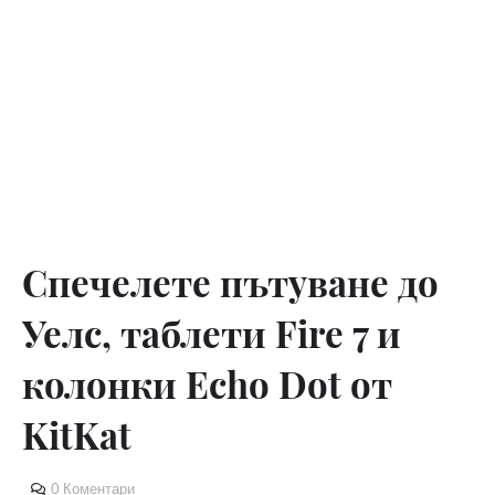
Спечелете пътуване до
Уелс, таблети Fire 7 и
колонки Echo Dot от
KitKat
0 Коментари