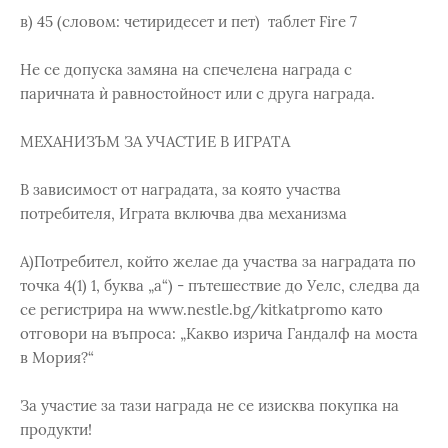
в) 45 (словом: четиридесет и пет) таблет Fire 7
Не се допуска замяна на спечелена награда с
паричната ѝ равностойност или с друга награда.
МЕХАНИЗЪМ ЗА УЧАСТИЕ В ИГРАТА
В зависимост от наградата, за която участва
потребителя, Играта включва два механизма
А)Потребител, който желае да участва за наградата по
точка 4(1) 1, буква „а“) - пътешествие до Уелс, следва да
се регистрира на www.nestle.bg/kitkatpromo като
отговори на въпроса: „Какво изрича Гандалф на моста
в Мория?“
За участие за тази награда не се изисква покупка на
продукти!