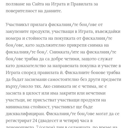
ползване на Сайта на Играта и Правилата за
поверителност на данните.
Участникът прилага фискалния/те бон/ове от
закупените продукти, участващи в Играта, въвеждайки
номера и стойноста на покупката от фискалния/те
бон/ове, като задължително прикрепя снимка на
фискалния/те бон/. Снимката/ите на фискалния/те
бон/ове трябва да са добре четими, защото служат
като доказателство за направената покупка и участие в
Играта според правилата й. Фискалните бонове трябва
да бъдат заснемани самостоятелно без други предмети
върху/около тях. Ако снимката не е четима, не е
заснета в цялост или има закрити или нечетими
участъци, не присъстват участващи продукти на
минимална стойност, участникът ще бъде
дисквалифициран. Фискалния/те бон/ове могат да се
регистрират 24 (двадесет и четири) часа в
денонощието, 7 (седем) дни в седмицата, по време на