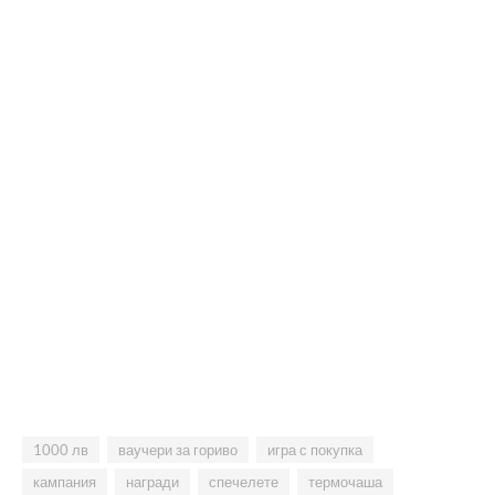
1000 лв
ваучери за гориво
игра с покупка
кампания
награди
спечелете
термочаша