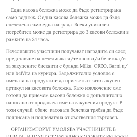
Една касова бележка може да бъде регистрирана
само веднъж. С една касова бележка може да бъде
спечелена само една награда. Всеки уникален
потребител може да регистрира до 3 касови бележки в
рамките на 24 часа.
Печелившите участници получават наградите си след
представяне на печелившата/те касова/и бележка/и
за закупените бисквити с бранда Milka, OREO, Barni и/
или belVita на куриера. Задължително условие е
имената на продуктите да присъстват като закупен
артикул на касовата бележка. Като изключение сме
готови да приемем касови бележки с допълнително
написано от продавача име на закупения продукт. В
този случай, обаче, касовата бележка трябва да бъде
подписана и подпечатана от съответния търговец.
ОРГАНИЗАТОРЪТ УМОЛЯВА УЧАСТНИЦИТЕ В
ИГРАТА ДА ПАЗЯТ СТАРАТЕЛНО КАСОВИТЕ БЕЛЕЖКИ