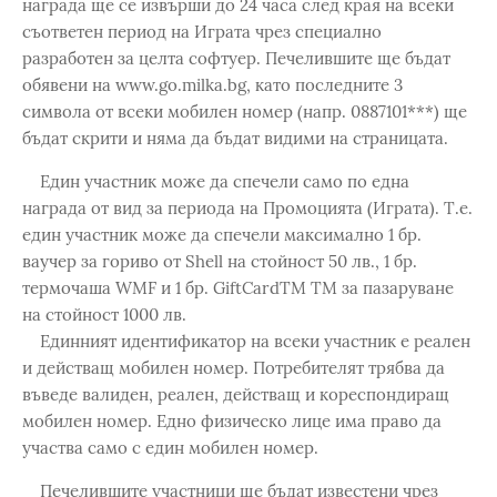
награда ще се извърши до 24 часа след края на всеки
съответен период на Играта чрез специално
разработен за целта софтуер. Печелившите ще бъдат
обявени на www.go.milka.bg, като последните 3
символа от всеки мобилен номер (напр. 0887101***) ще
бъдат скрити и няма да бъдат видими на страницата.
Един участник може да спечели само по една
награда от вид за периода на Промоцията (Играта). Т.е.
един участник може да спечели максимално 1 бр.
ваучер за гориво от Shell на стойност 50 лв., 1 бр.
термочаша WMF и 1 бр. GiftCardTM TM за пазаруване
на стойност 1000 лв.
Единният идентификатор на всеки участник е реален
и действащ мобилен номер. Потребителят трябва да
въведе валиден, реален, действащ и кореспондиращ
мобилен номер. Едно физическо лице има право да
участва само с един мобилен номер.
Печелившите участници ще бъдат известени чрез