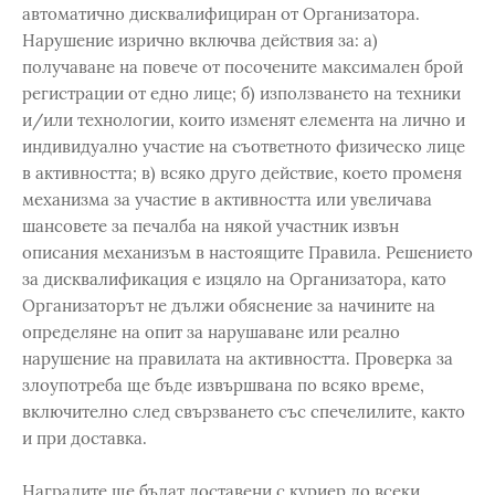
автоматично дисквалифициран от Организатора.
Нарушение изрично включва действия за: а)
получаване на повече от посочените максимален брой
регистрации от едно лице; б) използването на техники
и/или технологии, които изменят елемента на лично и
индивидуално участие на съответното физическо лице
в активността; в) всяко друго действие, което променя
механизма за участие в активността или увеличава
шансовете за печалба на някой участник извън
описания механизъм в настоящите Правила. Решението
за дисквалификация е изцяло на Организатора, като
Организаторът не дължи обяснение за начините на
определяне на опит за нарушаване или реално
нарушение на правилата на активността. Проверка за
злоупотреба ще бъде извършвана по всяко време,
включително след свързването със спечелилите, както
и при доставка.
Наградите ще бъдат доставени с куриер до всеки