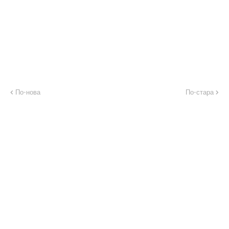
По-нова
По-стара