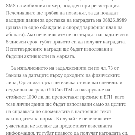
SMS на мобилния номер, подаден при регистрация.
Печелившите ще трябва да позвънят, за да подадат
валидни данни за доставка на наградата на 0882618989
цената на едно обаждане е според тарифния план на
абоната). Ако печелившите не потвърдят наградите си в
5-дневен срок, губят правото си да получат наградата.
Непотвърдените награди ще бъдат използвани в
бъдещи активности на марката.
За изпълнението на задълженията си по чл. 73 от
Закона за данъците върху доходите на физическите
лица, Организаторът ще изиска от всички спечелили
седмична награда GiftCardTM за пазаруване на
стойност 1000 лв. да предоставят презиме и ЕГН, като
тези лични данни ще бъдат използвани само за целите
на справката по споменатата в настоящия текст
законодателна норма. В случай че печелившите
участници не желаят да предоставят изисканата
информация, те губят правото да получат наградата си.