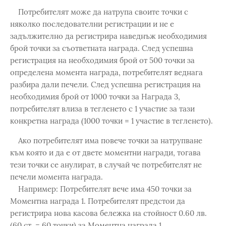
Потребителят може да натрупа своите точки с
няколко последователни регистрации и не е
задължително да регистрира наведнъж необходимия
брой точки за съответната награда. След успешна
регистрация на необходимия брой от 500 точки за
определена момента награда, потребителят веднага
разбира дали печели. След успешна регистрация на
необходимия брой от 1000 точки за Награда 3,
потребителят влиза в тегленето с 1 участие за тази
конкретна награда (1000 точки = 1 участие в тегленето).
Ако потребителят има повече точки за натрупване
към която и да е от двете моментни награди, тогава
тези точки се анулират, в случай че потребителят не
печели момента награда.
Например: Потребителят вече има 450 точки за
Моментна награда 1. Потребителят предстои да
регистрира нова касова бележка на стойност 0.60 лв.
(60 ст. = 60 точки) за Моментна награда 1.