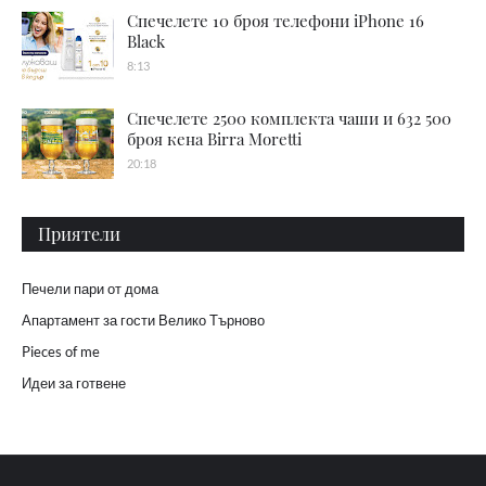
Спечелете 10 броя телефони iPhone 16
Black
8:13
Спечелете 2500 комплекта чаши и 632 500
броя кена Birra Moretti
20:18
Приятели
Печели пари от дома
Апартамент за гости Велико Търново
Pieces of me
Идеи за готвене