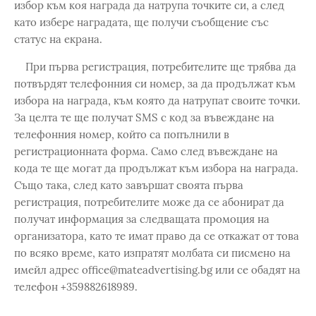
избор към коя награда да натрупа точките си, а след
като избере наградата, ще получи съобщение със
статус на екрана.
При първа регистрация, потребителите ще трябва да
потвърдят телефонния си номер, за да продължат към
избора на награда, към която да натрупат своите точки.
За целта те ще получат SMS с код за въвеждане на
телефонния номер, който са попълнили в
регистрационната форма. Само след въвеждане на
кода те ще могат да продължат към избора на награда.
Също така, след като завършат своята първа
регистрация, потребителите може да се абонират да
получат информация за следващата промоция на
организатора, като те имат право да се откажат от това
по всяко време, като изпратят молбата си писмено на
имейл адрес office@mateadvertising.bg или се обадят на
телефон +359882618989.