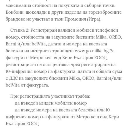
максимална стойност на покупката и събирай точки.
Бонбони, шоколади и други изделия на гореизброените
брандове не участват в тази Промоция (Игра).
Стъпка 2: Регистрирай валиден мобилен телефонен
номер, стойността на закупените бисквити Milka, OREO,
Barni и/или belVita, датата и номера на касовата
бележка на интернет страницата www.go.milka.bg За
фактури от Метро кеш енд Кери България ЕООД,
регистрацията се осъществява чрез регистриране на
10-цифрения номер на фактурата, датата и общата сума
с ДДС на закупените бисквити Мilka, OREO, Barni и/или
belVita от фактурата.
При регистрацията участникът трябва:
да въведе валиден мобилен номер
да въведе номера на касовата бележка или 10-
цифрения номер на фактурата от Метро кеш енд Кери
България ЕООД