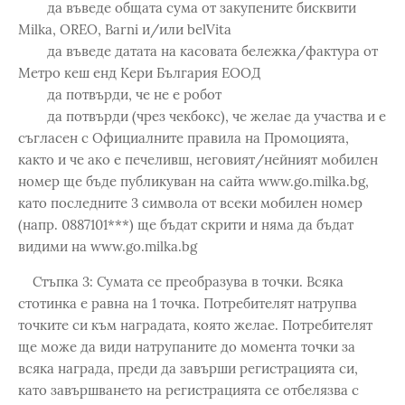
да въведе общата сума от закупените бисквити
Мilka, OREO, Barni и/или belVita
да въведе датата на касовата бележка/фактура от
Метро кеш енд Кери България ЕООД
да потвърди, че не е робот
да потвърди (чрез чекбокс), че желае да участва и е
съгласен с Официалните правила на Промоцията,
както и че ако е печеливш, неговият/нейният мобилен
номер ще бъде публикуван на сайта www.go.milka.bg,
като последните 3 символа от всеки мобилен номер
(напр. 0887101***) ще бъдат скрити и няма да бъдат
видими на www.go.milka.bg
Стъпка 3: Сумата се преобразува в точки. Всяка
стотинка е равна на 1 точка. Потребителят натрупва
точките си към наградата, която желае. Потребителят
ще може да види натрупаните до момента точки за
всяка награда, преди да завърши регистрацията си,
като завършването на регистрацията се отбелязва с