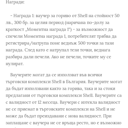
Награди:
- Награда 1: ваучер за гориво от Shell на стойност 50
лв., 300 бр. за целия период (наричана по-долу за
краткост „Моментна награда 1“) - за възможност да
спечели Моментна награда 1, потребителят трябва да
регистрира/натрупа поне веднъж 500 точки за тази
награда. След като е натрупал тези точки, веднага
разбира дали печели. Ако не печели, точките му се
нулират.
Ваучерите могат да се използват във всички
търговски комплекси Shell в България. Ваучерите могат
да бъдат използвани както за горива, така и за стоки
предлагани от търговски комплекси Shell. Ваучерите са
с валидност от 12 месеца. Ваучери с изтекла валидност
не се приемат в търговските комплекси на Shell и не
може да бъдат преиздавани с нова валидност. При
заплащане с ваучера не се връща ресто, но е възможно