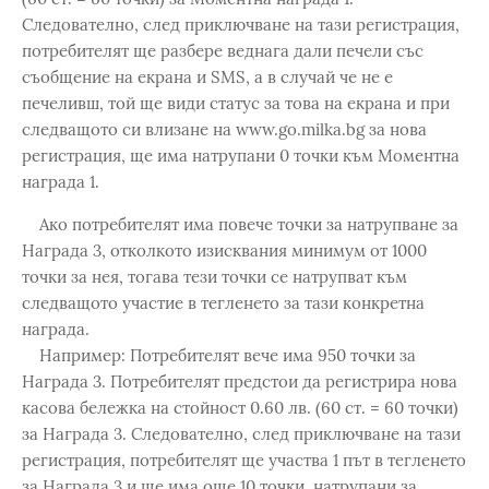
Следователно, след приключване на тази регистрация,
потребителят ще разбере веднага дали печели със
съобщение на екрана и SMS, а в случай че не е
печеливш, той ще види статус за това на екрана и при
следващото си влизане на www.go.milka.bg за нова
регистрация, ще има натрупани 0 точки към Моментна
награда 1.
Ако потребителят има повече точки за натрупване за
Награда 3, отколкото изисквания минимум от 1000
точки за нея, тогава тези точки се натрупват към
следващото участие в тегленето за тази конкретна
награда.
Например: Потребителят вече има 950 точки за
Награда 3. Потребителят предстои да регистрира нова
касова бележка на стойност 0.60 лв. (60 ст. = 60 точки)
за Награда 3. Следователно, след приключване на тази
регистрация, потребителят ще участва 1 път в тегленето
за Награда 3 и ще има още 10 точки, натрупани за