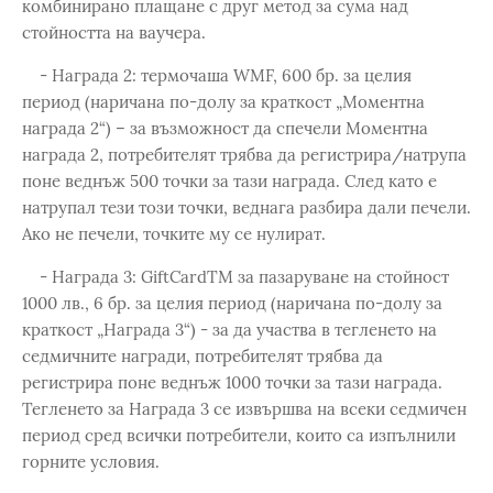
комбинирано плащане с друг метод за сума над
стойността на ваучера.
- Награда 2: термочаша WMF, 600 бр. за целия
период (наричана по-долу за краткост „Моментна
награда 2“) – за възможност да спечели Моментна
награда 2, потребителят трябва да регистрира/натрупа
поне веднъж 500 точки за тази награда. След като е
натрупал тези този точки, веднага разбира дали печели.
Ако не печели, точките му се нулират.
- Награда 3: GiftCardTM за пазаруване на стойност
1000 лв., 6 бр. за целия период (наричана по-долу за
краткост „Награда 3“) - за да участва в тегленето на
седмичните награди, потребителят трябва да
регистрира поне веднъж 1000 точки за тази награда.
Тегленето за Награда 3 се извършва на всеки седмичен
период сред всички потребители, които са изпълнили
горните условия.