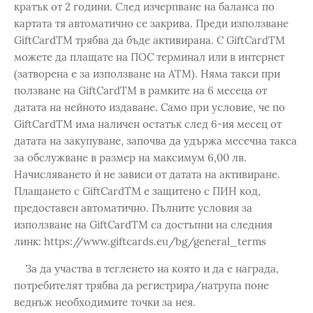
кратък от 2 години. След изчерпване на баланса по
картата тя автоматично се закрива. Преди използване
GiftCardTM трябва да бъде активирана. С GiftCardTM
можете да плащате на ПОС терминал или в интернет
(затворена е за използване на АТМ). Няма такси при
ползване на GiftCardTM в рамките на 6 месеца от
датата на нейното издаване. Само при условие, че по
GiftCardTM има наличен остатък след 6-ия месец от
датата на закупуване, започва да удържа месечна такса
за обслужване в размер на максимум 6,00 лв.
Начисляването ѝ не зависи от датата на активиране.
Плащането с GiftCardTM е защитено с ПИН код,
предоставен автоматично. Пълните условия за
използване на GiftCardTM са достъпни на следния
линк: https://www.giftcards.eu/bg/general_terms
За да участва в тегленето на която и да е награда,
потребителят трябва да регистрира/натрупа поне
веднъж необходимите точки за нея.