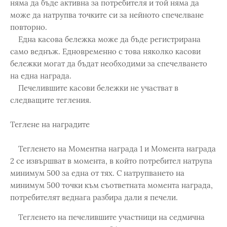
няма да бъде активна за потребителя и той няма да
може да натрупва точките си за нейното спечелване
повторно.
Една касова бележка може да бъде регистрирана
само веднъж. Едновременно с това няколко касови
бележки могат да бъдат необходими за спечелването
на една награда.
Печелившите касови бележки не участват в
следващите тегления.
Теглене на наградите
Тегленето на Моментна награда 1 и Момента награда
2 се извършват в момента, в който потребител натрупа
минимум 500 за една от тях. С натрупването на
минимум 500 точки към съответната момента награда,
потребителят веднага разбира дали я печели.
Тегленето на печелившите участници на седмична