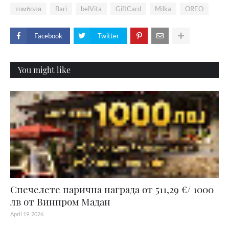
томбола
Bari
belVita
GiftCard
Milka
OREO
Facebook
Twitter
You might like
Спечелете парична награда от 511,29 €/ 1000
лв от Винпром Мадан
April 19, 2026