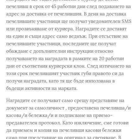
печеливш в срок от 45 работни дни след подаването на
адрес за доставка от печелившия. В деня на доставка
печелившите участници ще получат уведомителен SMS
или прозвъняване от куриера. Наградите се доставят
на един и същи адрес само веднъж. При отсъствие на
печелившите участници, последните ще получат
обаждане с допълнителни инструкции относно
получаването на наградата в рамките на 20 работни
дни от съответния куриерски клон. След изтичането на
този срок печелившият участник губи правото си да
получи наградата, като тя ще бъде използвана в
бъдещи активности на марката.
Наградите се получават само срещу представяне на
документ за самоличност , предоставена печеливша/и
касова/и бележка/и и подписване на приемо-
предавателен протокол. Като изключение, сме готови
да приемем и копия на печеливши касови бележки
само при представяне на оригинал за сверяване. В