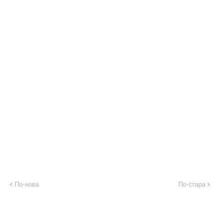
По-нова
По-стара