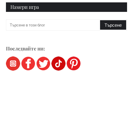
Намери игра
Последвайте ни: