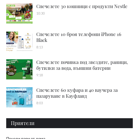
Спечелете 30 кошници с продукти Nestle
10:30
Спечелете 10 броя телефони iPhone 16
Black
8:13
Спечелете почивка под звездите, раници,
бутилки за вода, външни батерии
9:18
Спечелете 60 куфара и 40 ваучера за
пазаруване в Кауфланд
8:03
Приятели
Печели пари от дома