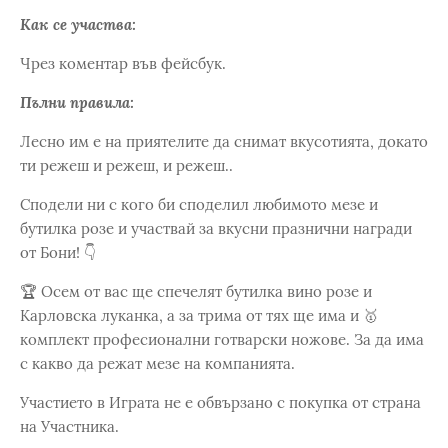
Как се участва:
Чрез коментар във фейсбук.
Пълни правила:
Лесно им е на приятелите да снимат вкусотията, докато
ти режеш и режеш, и режеш..
Сподели ни с кого би споделил любимото мезе и
бутилка розе и участвай за вкусни празнични награди
от Бони! 👇
🏆 Осем от вас ще спечелят бутилка вино розе и
Карловска луканка, а за трима от тях ще има и 🥇
комплект професионални готварски ножове. За да има
с какво да режат мезе на компанията.
Участието в Играта не е обвързано с покупка от страна
на Участника.