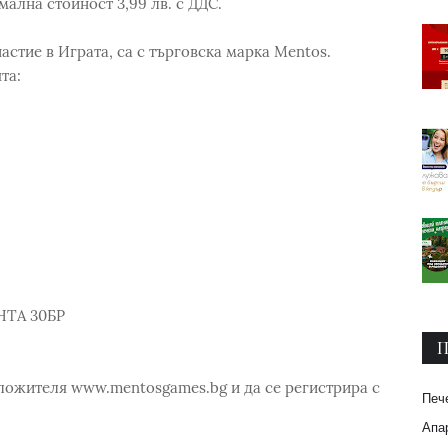
мална стойност 3,99 лв. с ДДС.
астие в Играта, са с търговска марка Mentos.
та:
ТА 30БР
П
ъзложителя www.mentosgames.bg и да се регистрира с
Печ
Апар