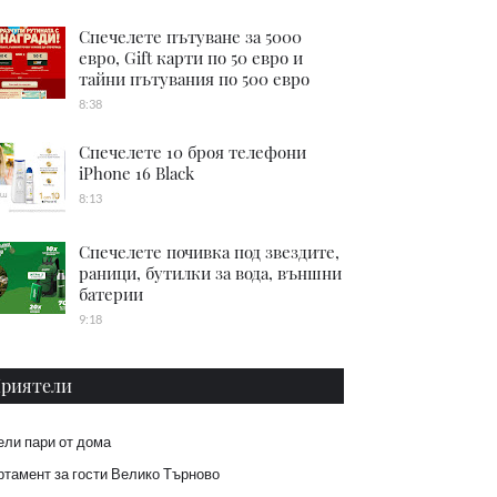
Спечелете пътуване за 5000
евро, Gift карти по 50 евро и
тайни пътувания по 500 евро
8:38
Спечелете 10 броя телефони
iPhone 16 Black
8:13
Спечелете почивка под звездите,
раници, бутилки за вода, външни
батерии
9:18
риятели
ели пари от дома
тамент за гости Велико Търново