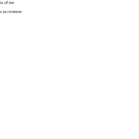
es of me
 за готвене