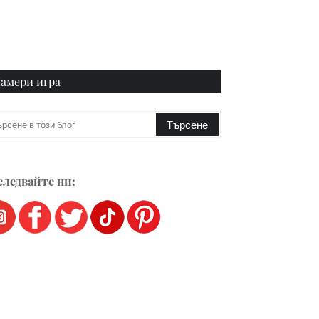
амери игра
ледвайте ни: