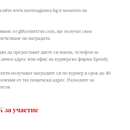
 сайта www.mentosgames.bg в момента на
ване от giftcometrue.com, ще получат своя
печелване на наградата.
два да предоставят двете си имена, телефон за
- личен адрес или офис на куриерска фирма Speedy.
кти получават наградите си по куриер в срок до 40
очения от тях пощенски адрес. Разходите за
теля.
 за участие