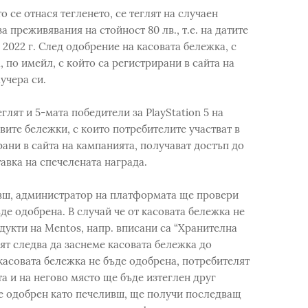
 се отнася тегленето, се теглят на случаен
 преживявания на стойност 80 лв., т.е. на датите
19.12. 2022 г. След одобрение на касовата бележка, с
, по имейл, с който са регистрирани в сайта на
учера си.
еглят и 5-мата победители за PlayStation 5 на
вите бележки, с които потребителите участват в
рани в сайта на кампанията, получават достъп до
тавка на спечелената награда.
ивш, администратор на платформата ще провери
ъде одобрена. В случай че от касовата бележка не
одукти на Mentos, напр. вписани са “Хранителна
лят следва да заснеме касовата бележка до
касовата бележка не бъде одобрена, потребителят
та и на негово място ще бъде изтеглен друг
де одобрен като печеливш, ще получи последващ