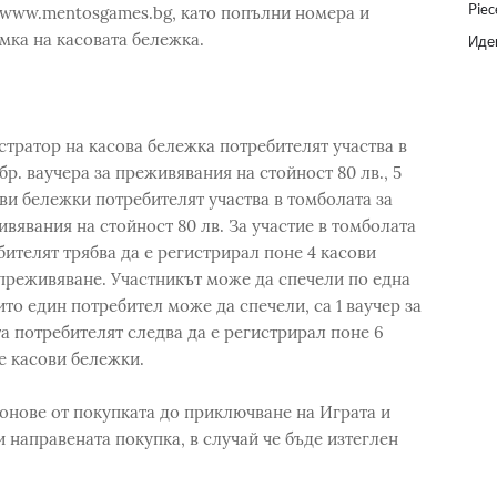
Piec
а www.mentosgames.bg, като попълни номера и
мка на касовата бележка.
Идеи
тратор на касова бележка потребителят участва в
бр. ваучера за преживявания на стойност 80 лв., 5
ови бележки потребителят участва в томболата за
живявания на стойност 80 лв. За участие в томболата
ебителят трябва да е регистрирал поне 4 касови
 преживяване. Участникът може да спечели по една
ито един потребител може да спечели, са 1 ваучер за
лта потребителят следва да е регистрирал поне 6
е касови бележки.
бонове от покупката до приключване на Играта и
и направената покупка, в случай че бъде изтеглен