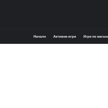
Начало
Активни игри
Игри по магаз