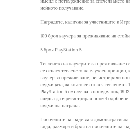
имейл с потвърждение за спечелването н
нейното получаване.
Наградите, налични за участниците в Играт
100 броя ваучера за преживяване на стойн
5 броя PlayStation 5
Тегленето на ваучерите за преживяване се
се отнася тегленето на случаен принцип, к
ваучер за преживяване, регистрирали пон
седмицата, за която се отнася тегленето.
PlayStation 5 се случва в понеделник, 19.1
следва да е регистрирал поне 4 одобрени 
седмична награда.
Посочените награди са с демонстративна 
вида, размера и броя на посочените награ