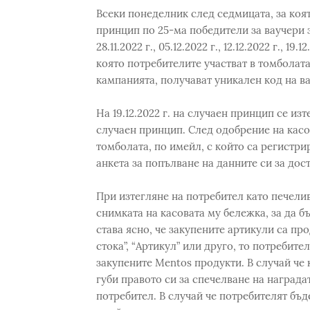
Всеки понеделник след седмицата, за която
принцип по 25-ма победители за ваучери за
28.11.2022 г., 05.12.2022 г., 12.12.2022 г., 
която потребителите участват в томболата
кампанията, получават уникален код на ва
На 19.12.2022 г. на случаен принцип се изт
случаен принцип. След одобрение на касо
томболата, по имейл, с който са регистри
анкета за попълване на данните си за дос
При изтегляне на потребител като печел
снимката на касовата му бележка, за да б
става ясно, че закупените артикули са пр
стока”, “Артикул” или друго, то потребите
закупените Mentos продукти. В случай че 
губи правото си за спечелване на награда
потребител. В случай че потребителят бъ