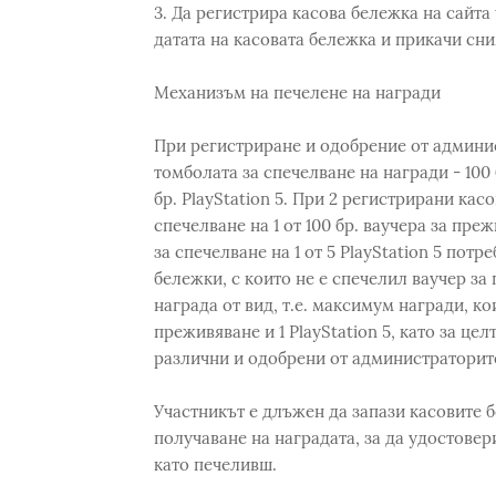
3. Да регистрира касова бележка на сайт
датата на касовата бележка и прикачи сни
Механизъм на печелене на награди
При регистриране и одобрение от админис
томболата за спечелване на награди - 100 
бр. PlayStation 5. При 2 регистрирани кас
спечелване на 1 от 100 бр. ваучера за пре
за спечелване на 1 от 5 PlayStation 5 потр
бележки, с които не е спечелил ваучер за
награда от вид, т.е. максимум награди, ко
преживяване и 1 PlayStation 5, като за це
различни и одобрени от администраторит
Участникът е длъжен да запази касовите 
получаване на наградата, за да удостовер
като печеливш.