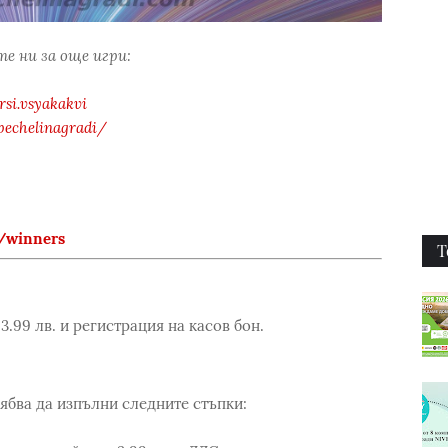
е ни за още игри:
si.vsyakakvi
pechelinagradi/
/winners
Т
.99 лв. и регистрация на касов бон.
рябва да изпълни следните стъпки: