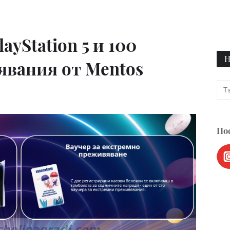
ayStation 5 и 100
Н
явания от Mentos
Пос