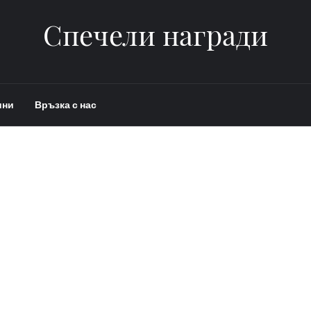
Спечели награди
ини
Връзка с нас