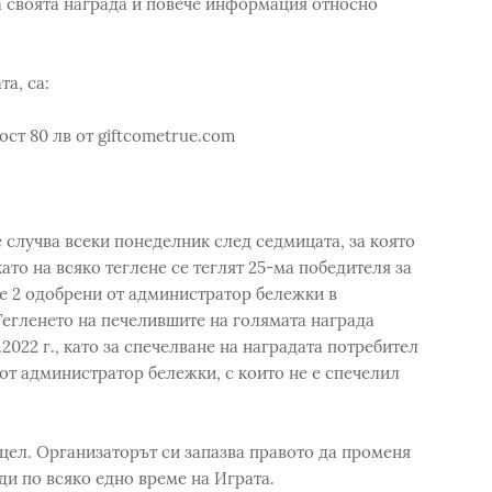
а своята награда и повече информация относно
а, са:
ост 80 лв от giftcometrue.com
 случва всеки понеделник след седмицата, за която
ато на всяко теглене се теглят 25-ма победителя за
е 2 одобрени от администратор бележки в
 Тегленето на печелившите на голямата награда
2.2022 г., като за спечелване на наградата потребител
от администратор бележки, с които не е спечелил
цел. Организаторът си запазва правото да променя
ди по всяко едно време на Играта.