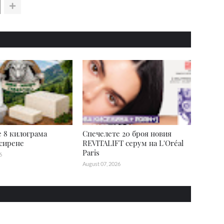
 8 килограма
Спечелете 20 броя новия
сирене
REVITALIFT серум на L'Oréal
Paris
6
August 07, 2026