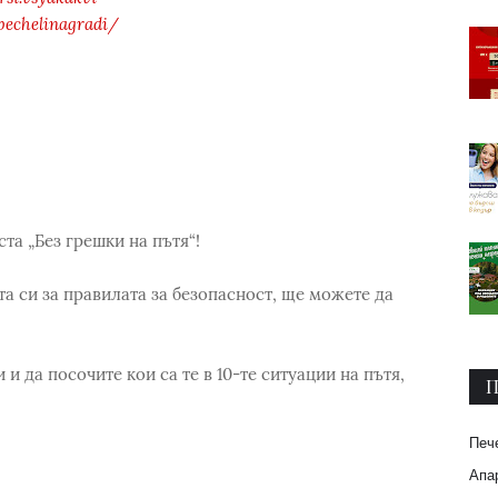
pechelinagradi/
ста „Без грешки на пътя“!
а си за правилата за безопасност, ще можете да
и да посочите кои са те в 10-те ситуации на пътя,
П
Печ
Апар