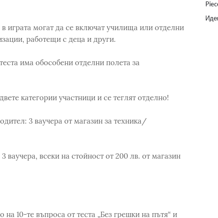
Piec
Идеи
 в играта могат да се включат училища или отделни
зации, работещи с деца и други.
а теста има обособени отделни полета за
 двете категории участници и се теглят отделно!
дител: 3 ваучера от магазин за техника/
3 ваучера, всеки на стойност от 200 лв. от магазин
 на 10-те въпроса от теста „Без грешки на пътя“ и