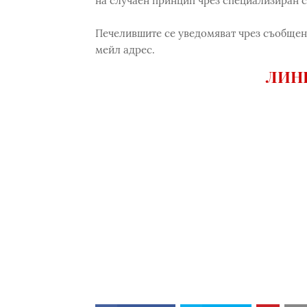
на случаен принцип чрез специализиран 
Печелившите се уведомяват чрез съобщени
мейл адрес.
ЛИНК