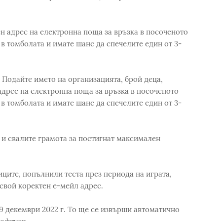
н адрес на електронна поща за връзка в посоченото
 в томболата и имате шанс да спечелите един от 3-
 Подайте името на организацията, брой деца,
адрес на електронна поща за връзка в посоченото
 в томболата и имате шанс да спечелите един от 3-
и свалите грамота за постигнат максимален
ците, попълнили теста през периода на играта,
 свой коректен е-мейл адрес.
9 декември 2022 г. То ще се извърши автоматично