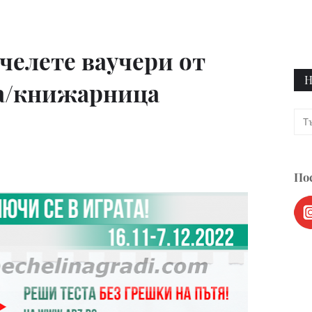
ечелете ваучери от
Н
ка/книжарница
Пос