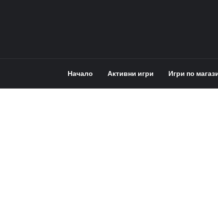
Начало
Активни игри
Игри по магаз