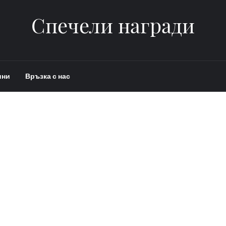
Спечели награди
ини
Връзка с нас