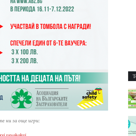
Т
е ни за още игри:
si.vsyakakvi