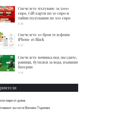
Спечелете пътуване за 5000
евро, Gift карти по 50 евро и
тайни пътувания по 500 евро
8:38
Спечелете 10 броя телефони
iPhone 16 Black
8:13
Спечелете почивка под звездите,
раници, бутилки за вода, външни
батерии
9:18
риятели
ели пари от дома
тамент за гости Велико Търново