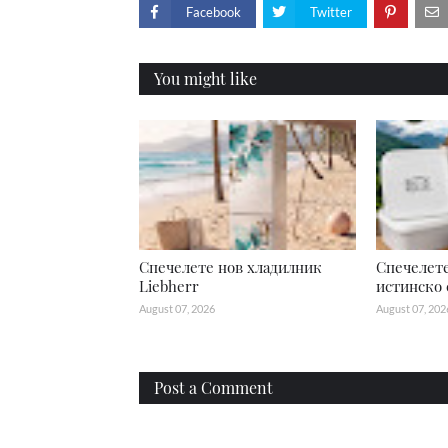
Facebook
Twitter
You might like
Спечелете нов хладилник
Спечелете
Liebherr
истинско 
August 07, 2026
August 07, 202
Post a Comment