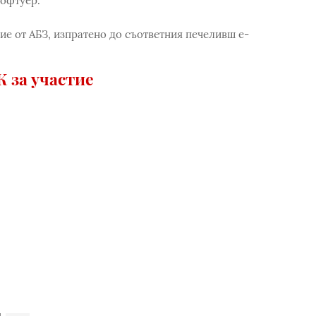
софтуер.
е от АБЗ, изпратено до съответния печеливш e-
 за участие