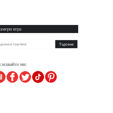
амери игра
ледвайте ни: