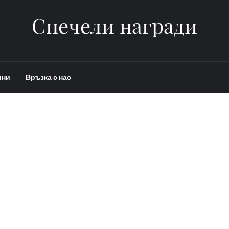
Спечели награди
ини
Връзка с нас