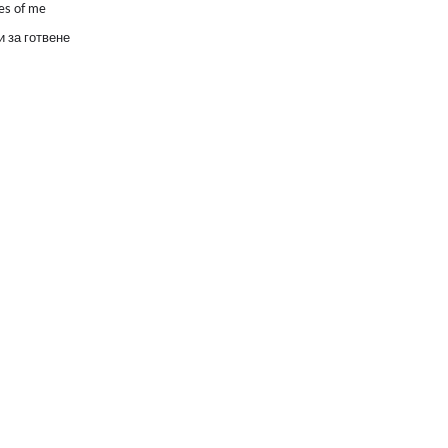
es of me
 за готвене