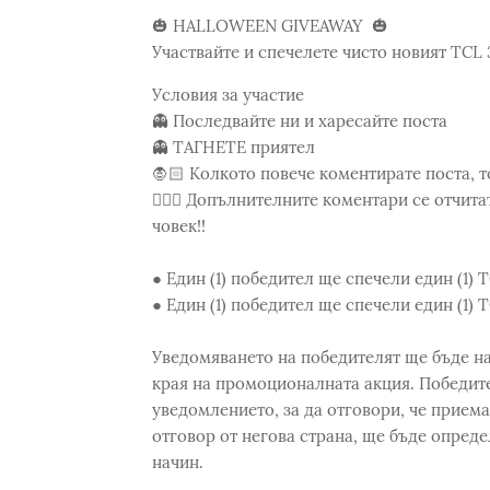
🎃 HALLOWEEN GIVEAWAY 🎃
Участвайте и спечелете чисто новият T
Условия за участие
👻 Последвайте ни и харесайте поста
👻 ТАГНЕТЕ приятел
🧛🏻 Колкото повече коментирате поста, то
🧛🏻‍♀️ Допълнителните коментари се отчита
човек!!
● Един (1) победител ще спечели един (1)
● Един (1) победител ще спечели един (1
Уведомяването на победителят ще бъде на
края на промоционалната акция. Победите
уведомлението, за да отговори, че приема
отговор от негова страна, ще бъде опред
начин.