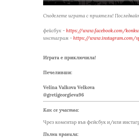
Споделете играта с приятели! Последвайт
фейсбук -
https://www.facebook.com/konkur
инстаграм -
https://www.instagram.com/s
Играта е приключила!
Печеливши:
Velina Valkova Velkova
@gretigeorgieva96
Как се участва:
Чрез коментар във фейсбук и/или инстаг
Пълни правила: