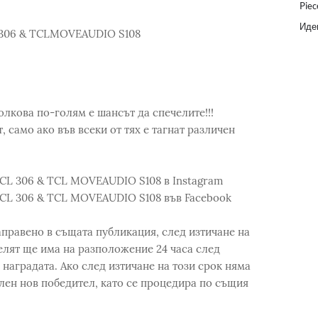
Piec
Идеи
CL 306 & TCLMOVEAUDIO S108
лкова по-голям е шансът да спечелите!!!⁣
т, само ако във всеки от тях е тагнат различен
 TCL 306 & TCL MOVEAUDIO S108 в Instagram
) TCL 306 & TCL MOVEAUDIO S108 във Facebook
правено в същата публикация, след изтичане на
лят ще има на разположение 24 часа след
 наградата. Ако след изтичане на този срок няма
елен нов победител, като се процедира по същия