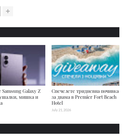
 Samsung Galaxy Z
Спечелете тридневна почивка
лушалки, мишка и
за двама в Premier Fort Beach
а
Hotel
July 21, 2026