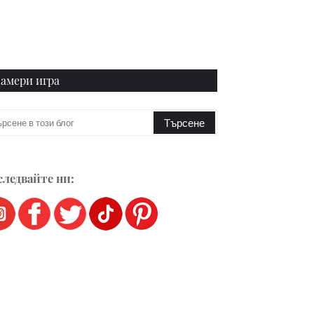
амери игра
ледвайте ни: