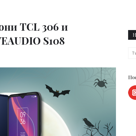
они TCL 306 и
Н
EAUDIO S108
Пос