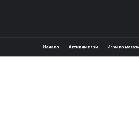
Начало
Активни игри
Игри по магаз