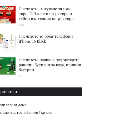
Спечелете пътуване за 5000
евро, Gift карти по 50 евро и
тайни пътувания по 500 евро
8:38
Спечелете 10 броя телефони
iPhone 16 Black
8:13
Спечелете почивка под звездите,
раници, бутилки за вода, външни
батерии
9:18
риятели
ели пари от дома
тамент за гости Велико Търново