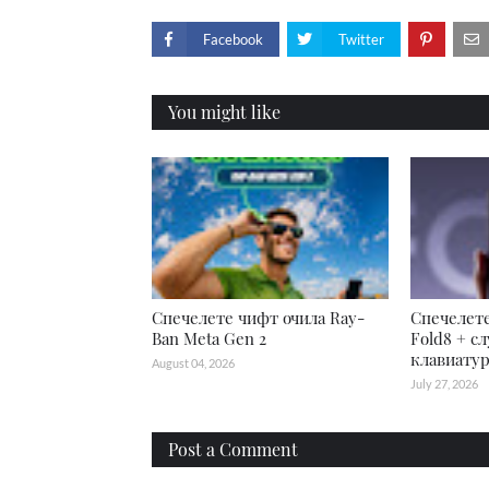
Facebook
Twitter
You might like
Спечелете чифт очила Ray-
Спечелете
Ban Meta Gen 2
Fold8 + с
клавиатур
August 04, 2026
July 27, 2026
Post a Comment