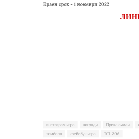
Краен срок - 1 ноември 2022
ЛИНК
инстаграм игра
награди
Приключили
томбола
фейсбук игра
TCL 306