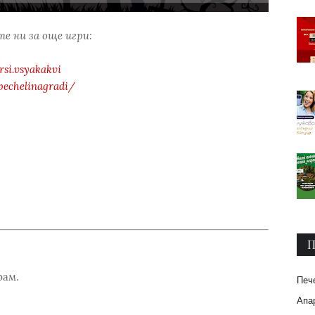
е ни за още игри:
si.vsyakakvi
pechelinagradi/
П
рам.
Печ
Апар