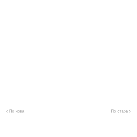
По-нова
По-стара