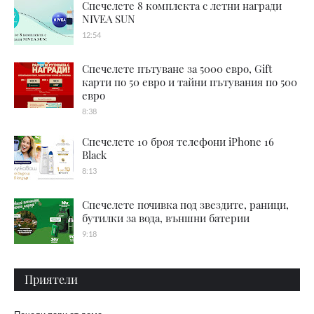
Спечелете 8 комплекта с летни награди
NIVEA SUN
12:54
Спечелете пътуване за 5000 евро, Gift
карти по 50 евро и тайни пътувания по 500
евро
8:38
Спечелете 10 броя телефони iPhone 16
Black
8:13
Спечелете почивка под звездите, раници,
бутилки за вода, външни батерии
9:18
Приятели