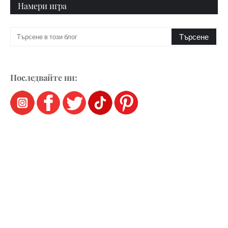
Намери игра
Последвайте ни: