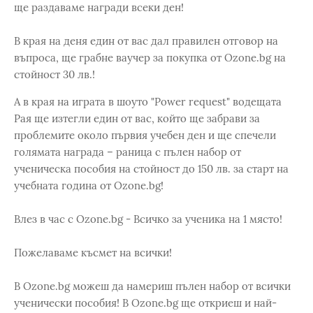
ще раздаваме награди всеки ден!
В края на деня един от вас дал правилен отговор на
въпроса, ще грабне ваучер за покупка от Оzone.bg на
стойност 30 лв.!
А в края на играта в шоуто "Power request" водещата
Рая ще изтегли един от вас, който ще забрави за
проблемите около първия учебен ден и ще спечели
голямата награда – раница с пълен набор от
ученическа пособия на стойност до 150 лв. за старт на
учебната година от Оzone.bg!
Влез в час с Ozone.bg - Всичко за ученика на 1 място!
Пожелаваме късмет на всички!
В Ozonе.bg можеш да намериш пълен набор от всички
ученически пособия! В Ozone.bg ще откриеш и най-