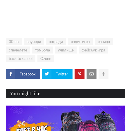
30 лв
ваучери
награди
радио игра
раница
спечелете
томбола
училище
фейсбук игра
back to school
Ozone
Facebook
Twitter
You might like