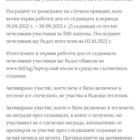
Наградите се разиграват на случаен принцип, като
всеки първи работен ден от седмицата в периода
01.09.2022 г. – 30.09.2022 г. (5 седмици) се теглят
печеливши участници за 500 лаптопа. Последните
печеливши ще бъдат изтеглени на 03.10.2022 г.
Изтеглените в първия работен ден от седмицата
печеливши участници ще бъдат обявени на
www.lidl.bg/laptop най-късно в сряда на съответната
седмица.
Активирано участие, което вече е било включено в
теглене и е спечелило, не участва в бъдещи тегления.
Активирано участие, което е било включено в тегленето
на награди през седмицата, в която е получено, но
участникът не е спечелил награда, автоматично се
прехвърля за участие през следващите седмици за
целия период на играта. Прехвърлянето на активирано,