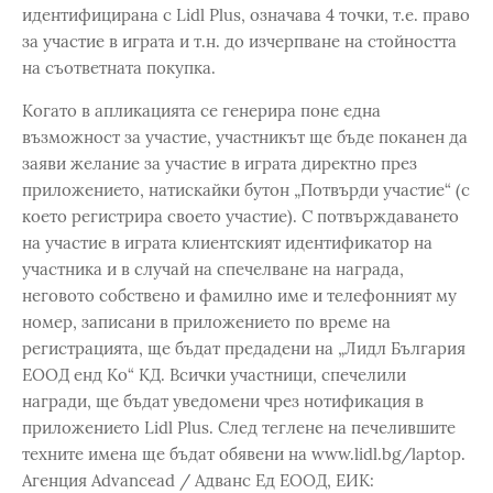
идентифицирана с Lidl Plus, означава 4 точки, т.е. право
за участие в играта и т.н. до изчерпване на стойността
на съответната покупка.
Когато в апликацията се генерира поне една
възможност за участие, участникът ще бъде поканен да
заяви желание за участие в играта директно през
приложението, натискайки бутон „Потвърди участие“ (с
което регистрира своето участие). С потвърждаването
на участие в играта клиентският идентификатор на
участника и в случай на спечелване на награда,
неговото собствено и фамилно име и телефонният му
номер, записани в приложението по време на
регистрацията, ще бъдат предадени на „Лидл България
ЕООД енд Ко“ КД. Всички участници, спечелили
награди, ще бъдат уведомени чрез нотификация в
приложението Lidl Plus. След теглене на печелившите
техните имена ще бъдат обявени на www.lidl.bg/laptop.
Агенция Advancead / Адванс Ед ЕООД, ЕИК: