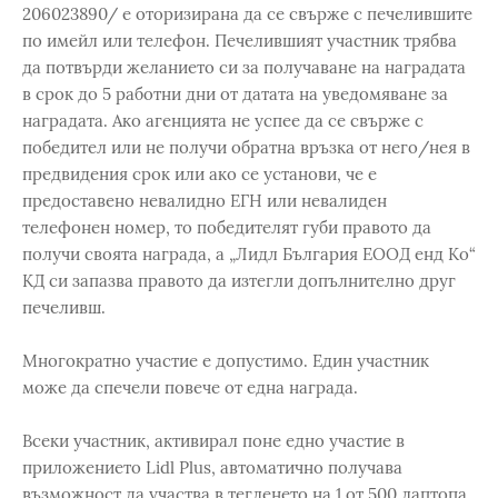
206023890/ е оторизирана да се свърже с печелившите
по имейл или телефон. Печелившият участник трябва
да потвърди желанието си за получаване на наградата
в срок до 5 работни дни от датата на уведомяване за
наградата. Ако агенцията не успее да се свърже с
победител или не получи обратна връзка от него/нея в
предвидения срок или ако се установи, че е
предоставено невалидно ЕГН или невалиден
телефонен номер, то победителят губи правото да
получи своята награда, а „Лидл България ЕООД енд Ко“
КД си запазва правото да изтегли допълнително друг
печеливш.
Многократно участие е допустимо. Един участник
може да спечели повече от една награда.
Всеки участник, активирал поне едно участие в
приложението Lidl Plus, автоматично получава
възможност да участва в тегленето на 1 от 500 лаптопа.