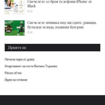
Спечелете 10 броя телефони iPhone 16
Black
8:13
Спечелете почивка под звездите, раници,
бутилки за вода, външни батерии
9:18
Приятели
Печели пари от дома
Апартамент за гости Велико Търново
Pieces of me
Идеи за готвене