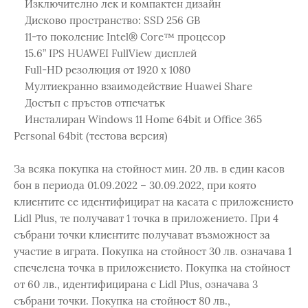
Изключително лек и компактен дизайн
Дисково пространство: SSD 256 GB
11-то поколение Intel® Core™ процесор
15.6” IPS HUAWEI FullView дисплей
Full-HD резолюция от 1920 х 1080
Мултиекранно взаимодействие Huawei Share
Достъп с пръстов отпечатък
Инсталиран Windows 11 Home 64bit и Office 365
Personal 64bit (тестова версия)
За всяка покупка на стойност мин. 20 лв. в един касов
бон в периода 01.09.2022 – 30.09.2022, при която
клиентите се идентифицират на касата с приложението
Lidl Plus, те получават 1 точка в приложението. При 4
събрани точки клиентите получават възможност за
участие в играта. Покупка на стойност 30 лв. означава 1
спечелена точка в приложението. Покупка на стойност
от 60 лв., идентифицирана с Lidl Plus, означава 3
събрани точки. Покупка на стойност 80 лв.,