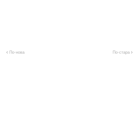
По-нова
По-стара