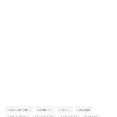
игра с покупка
кампания
лаптоп
награди
Приключили
приложение
спечелете
томбола