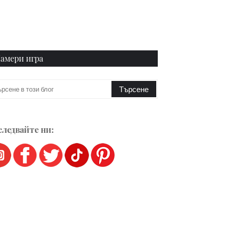
амери игра
ледвайте ни: