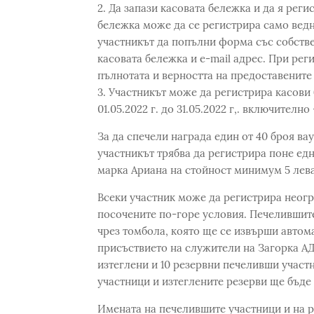
2. Да запази касовата бележка и да я реги
бележка може да се регистрира само ведн
участникът да попълни форма със собств
касовата бележка и e-mail адрес. При рег
пълнотата и верността на предоставените
3. Участникът може да регистрира касови 
01.05.2022 г. до 31.05.2022 г,. включителн
За да спечели награда един от 40 броя ва
участникът трябва да регистрира поне едн
марка Ариана на стойност минимум 5 лева
Всеки участник може да регистрира неогр
посочените по-горе условия. Печелившит
чрез томбола, която ще се извърши автома
присъствието на служители на Загорка АД
изтеглени и 10 резервни печеливши участн
участници и изтеглените резерви ще бъде
Имената на печелившите участници и на р