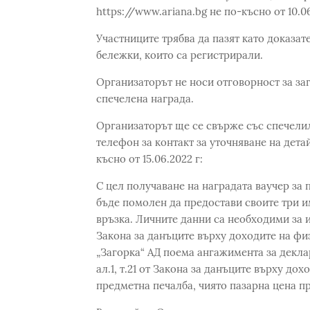
https://www.ariana.bg не по-късно от 10.06
Участниците трябва да пазят като доказат
бележки, които са регистрирали.
Организаторът не носи отговорност за за
спечелена награда.
Организаторът ще се свърже със спечели
телефон за контакт за уточняване на дета
късно от 15.06.2022 г:
С цел получаване на наградата ваучер за
бъде помолен да предостави своите три и
връзка. Личните данни са необходими за из
Закона за данъците върху доходите на фи
„Загорка“ АД поема ангажимента за декла
ал.1, т.21 от Закона за данъците върху до
предметна печалба, чиято пазарна цена пр