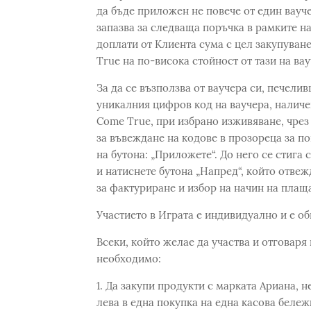
да бъде приложен не повече от един вауче
запазва за следваща поръчка в рамките на
доплати от Клиента сума с цел закупуван
True на по-висока стойност от тази на вау
За да се възползва от ваучера си, печели
уникалния цифров код на ваучера, наличе
Come True, при избранo изживяване, чрез
за въвеждане на кодове в прозореца за поп
на бутона: „Приложете“. До него се стига 
и натиснете бутона „Напред“, който отвеж
за фактуриране и избор на начин на плащ
Участието в Играта е индивидуално и е об
Всеки, който желае да участва и отговаря
необходимо:
1. Да закупи продукти с марката Ариана, 
лева в една покупка на една касова бележ