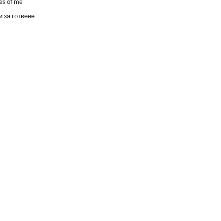
es of me
 за готвене