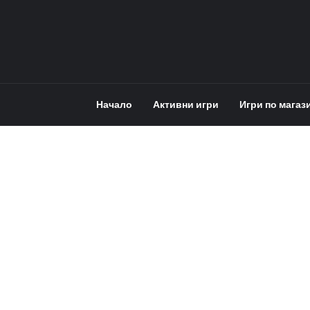
Начало
Активни игри
Игри по магаз