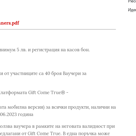
Piec
Идеи
ners.pdf
нимум 5 лв. и регистрация на касов бон.
и от участниците са 40 броя Ваучери за
Платформата Gift Come True® -
та мобилна версия) за всички продукти, налични на
.06.2023 година
олзва ваучера в рамките на неговата валидност при
едлагани от Gift Come True. В една поръчка може