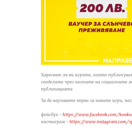
Харесват ли ви игрите, които публикува
споделите чрез иконите на социалните м
публикацията
За да научавате първи за новите игри, по
фейсбук -
https://www.facebook.com/konkur
инстаграм -
https://www.instagram.com/s