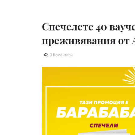
Спечелете 40 вауче
преживявания от 
0 Коментари