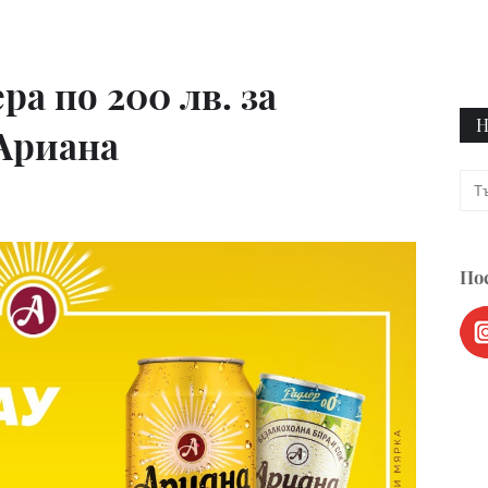
ра по 200 лв. за
Н
Ариана
Пос