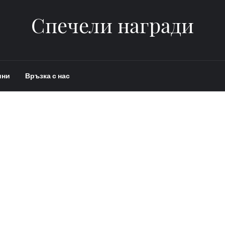
Спечели награди
ини
Връзка с нас