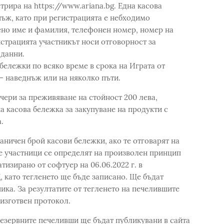
стрира на https://www.ariana.bg. Една касова
ъж, като при регистрацията е небходимо
ено име и фамилия, телефонен номер, номер на
истрацията участникът носи отговорност за
 данни.
бележки по всяко време в срока на Играта от
о – наведнъж или на няколко пъти.
учери за преживяване на стойност 200 лева,
а касова бележка за закупуване на продукти с
.
аничен брой касови бележки, ако те отговарят на
е участници се определят на произволен принцип
тизирано от софтуер на 06.06.2022 г. в
, като тегленето ще бъде записано. Ще бъдат
ика. За резултатите от тегленето на печелившите
 изготвен протокол.
езервните печеливши ще бъдат публикувани в сайта