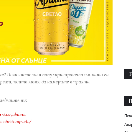
Т
ме? Помогнете ни в популяризирането им като ги
режи, които може да намерите в края на
следвайте ни:
П
si.vsyakakvi
Печ
pechelinagradi/
Апар