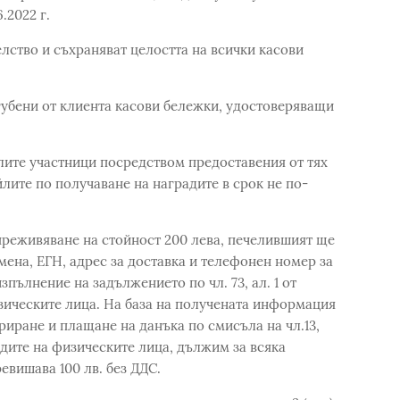
.2022 г.
елство и съхраняват целостта на всички касови
губени от клиента касови бележки, удостоверяващи
лите участници посредством предоставения от тях
йлите по получаване на наградите в срок не по-
 преживяване на стойност 200 лева, печелившият ще
мена, ЕГН, адрес за доставка и телефонен номер за
пълнение на задължението по чл. 73, ал. 1 от
зическите лица. На база на получената информация
риране и плащане на данъка по смисъла на чл.13,
ходите на физическите лица, дължим за всяка
евишава 100 лв. без ДДС.