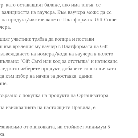
р, като оставащият баланс, ако има такъв, се
 валидността на ваучера. Към ваучера може да се
е на продукт/изживяване от Платформата Gift Come
чера.
вшият участник трябва да копира и постави
н във връчения му ваучер в Платформата на Gift
 въвеждането на номера/кода на ваучера в полето
ълване: ”Gift Card или код за отстъпка“ и натискане
след като изберете продукт, добавите го в количката
да към избор на начин за доставка, данни
ане.
вързано с покупка на продукти на Организатора.
 на изискванията на настоящите Правила, е
независимо от опаковката, на стойност минимум 5
ка.