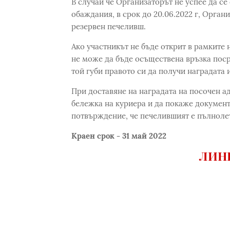
В случай че Организаторът не успее да се
обаждания, в срок до 20.06.2022 г, Орган
резервен печеливш.
Ако участникът не бъде открит в рамките 
не може да бъде осъществена връзка поср
той губи правото си да получи наградата и
При доставяне на наградата на посочен а
бележка на куриера и да покаже документ
потвърждение, че печелившият е пълноле
Краен срок - 31 май 2022
ЛИНК