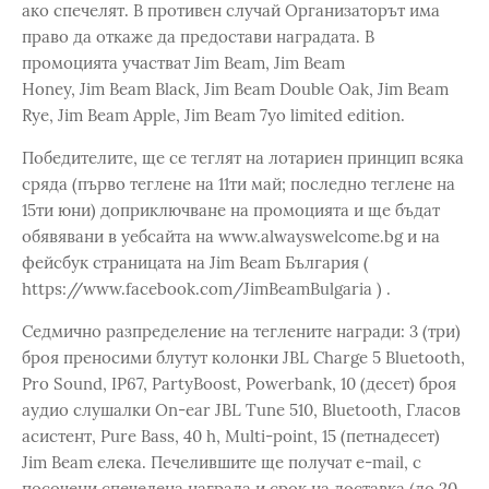
ако спечелят. В противен случай Организаторът има
право да откаже да предостави наградата. В
промоцията участват Jim Beam, Jim Beam
Honey, Jim Beam Black, Jim Beam Double Oak, Jim Beam
Rye, Jim Beam Apple, Jim Beam 7yo limited edition.
Победителите, ще се теглят на лотариен принцип всяка
сряда (първо теглене на 11ти май; последно теглене на
15ти юни) доприключване на промоцията и ще бъдат
обявявани в уебсайта на www.alwayswelcome.bg и на
фейсбук страницата на Jim Beam България (
https://www.facebook.com/JimBeamBulgaria ) .
Седмично разпределение на теглените награди: 3 (три)
броя преносими блутут колонки JBL Charge 5 Bluetooth,
Pro Sound, IP67, PartyBoost, Powerbank, 10 (десет) броя
аудио слушалки On-ear JBL Tune 510, Bluetooth, Гласов
асистент, Pure Bass, 40 h, Multi-point, 15 (петнадесет)
Jim Beam елека. Печелившите ще получат e-mail, с
посочени спечелена награда и срок на доставка (до 20