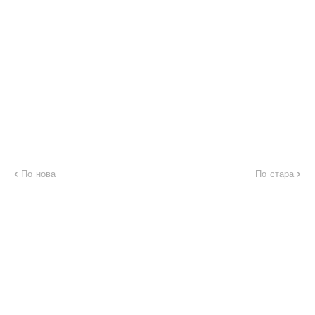
По-нова
По-стара