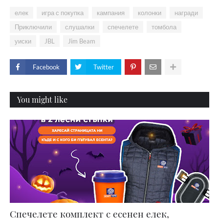
елек
игра с покупка
кампания
колонки
награди
Приключили
слушалки
спечелете
томбола
уиски
JBL
Jim Beam
Facebook
Twitter
You might like
Спечелете комплект с есенен елек,