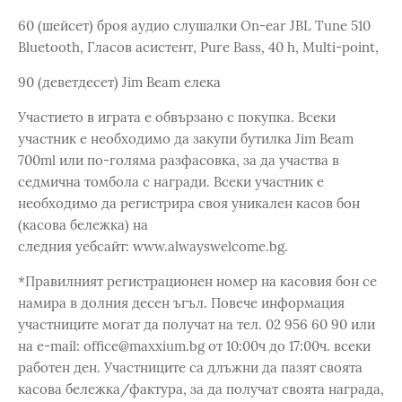
60 (шейсет) броя аудио слушалки On-ear JBL Tune 510
Bluetooth, Гласов асистент, Pure Bass, 40 h, Multi-point,
90 (деветдесет) Jim Beam елека
Участието в играта е обвързано с покупка. Всеки
участник е необходимо да закупи бутилка Jim Beam
700ml или по-голяма разфасовка, за да участва в
седмична томбола с награди. Всеки участник е
необходимо да регистрира своя уникален касов бон
(касова бележка) на
следния уебсайт: www.alwayswelcome.bg.
*Правилният регистрационен номер на касовия бон се
намира в долния десен ъгъл. Повече информация
участниците могат да получат на тел. 02 956 60 90 или
на e-mail: office@maxxium.bg от 10:00ч до 17:00ч. всеки
работен ден. Участниците са длъжни да пазят своята
касова бележка/фактура, за да получат своята награда,