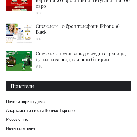
карти по 50 евро и тайни пътувания по 500
евро
8:38
Спечелете 10 броя телефони iPhone 16
Black
8:13
Спечелете почивка под звездите, раници,
бутилки за вода, външни батерии
9:18
Приятели
Печели пари от дома
Апартамент за гости Велико Търново
Pieces of me
Идеи за готвене