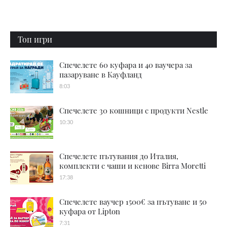
Топ игри
Спечелете 60 куфара и 40 ваучера за
пазаруване в Кауфланд
8:03
Спечелете 30 кошници с продукти Nestle
10:30
Спечелете пътувания до Италия,
комплекти с чаши и кенове Birra Moretti
17:38
Спечелете ваучер 1500€ за пътуване и 50
куфара от Lipton
7:31