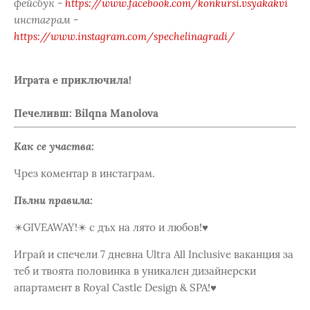
фейсбук -
https://www.facebook.com/konkursi.vsyakakvi
инстаграм -
https://www.instagram.com/spechelinagradi/
Играта е приключила!
Печеливш: Bilqna Manolova
Как се участва:
Чрез коментар в инстаграм.
Пълни правила:
✴️GIVEAWAY!✴️ с дъх на лято и любов!♥️
Играй и спечели 7 дневна Ultra All Inclusive ваканция за
теб и твоята половинка в уникален дизайнерски
апартамент в Royal Castle Design & SPA!♥️