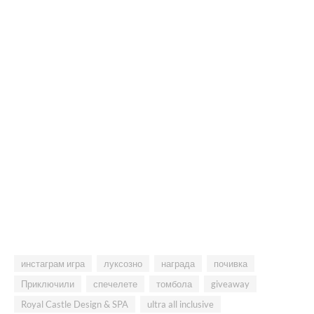
инстаграм игра
луксозно
награда
почивка
Приключили
спечелете
томбола
giveaway
Royal Castle Design & SPA
ultra all inclusive