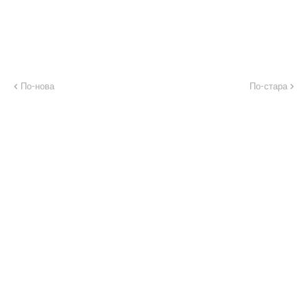
По-нова
По-стара