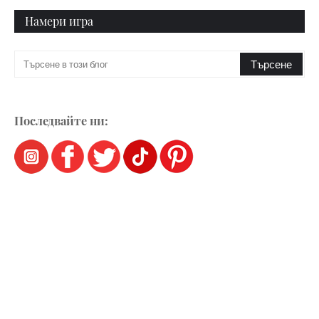
Намери игра
Последвайте ни: