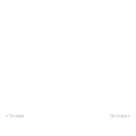
По-нова
По-стара