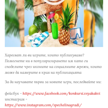
Харесват ли ви игрите, които публикуваме?
Помогнете ни в популяризирането им като ги
споделите чрез иконите на социалните мрежи, които
може да намерите в края на публикацията
За да научавате първи за новите игри, последвайте ни:
фейсбук -
https://www.facebook.com/konkursi.vsyakakvi
инстаграм -
https://www.instagram.com/spechelinagradi/