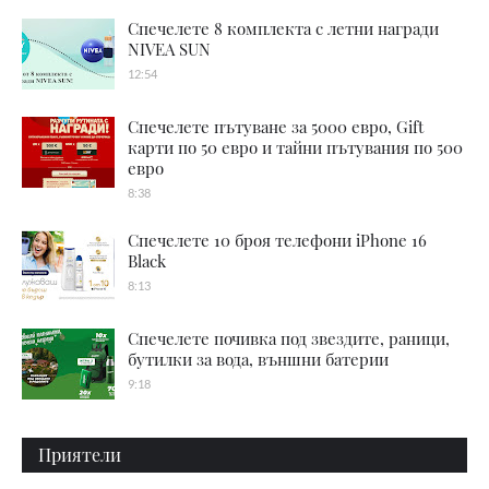
Спечелете 8 комплекта с летни награди
NIVEA SUN
12:54
Спечелете пътуване за 5000 евро, Gift
карти по 50 евро и тайни пътувания по 500
евро
8:38
Спечелете 10 броя телефони iPhone 16
Black
8:13
Спечелете почивка под звездите, раници,
бутилки за вода, външни батерии
9:18
Приятели