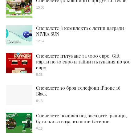
Спечелете 30 кошници с продукти Nestle
10:30
Спечелете 8 комплекта с летни награди
NIVEA SUN
12:54
Спечелете пътуване за 5000 евро, Gift
карти по 50 евро и тайни пътувания по 500
евро
8:38
Спечелете 10 броя телефони iPhone 16
Black
8:13
Спечелете почивка под звездите, раници,
бутилки за вода, външни батерии
9:18