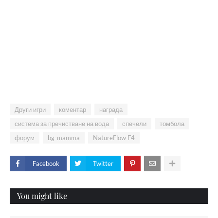
Други игри
коментар
награда
система за пречистване на вода
спечели
томбола
форум
bg-mamma
NatureFlow F4
Facebook
Twitter
You might like