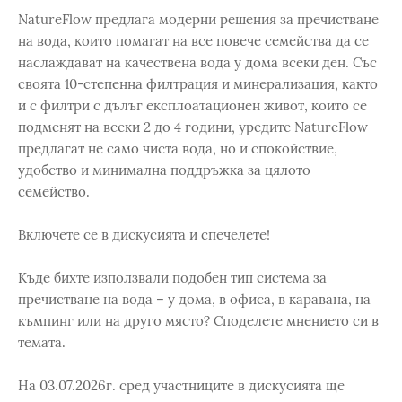
NatureFlow предлага модерни решения за пречистване
на вода, които помагат на все повече семейства да се
наслаждават на качествена вода у дома всеки ден. Със
своята 10-степенна филтрация и минерализация, както
и с филтри с дълъг експлоатационен живот, които се
подменят на всеки 2 до 4 години, уредите NatureFlow
предлагат не само чиста вода, но и спокойствие,
удобство и минимална поддръжка за цялото
семейство.
Включете се в дискусията и спечелете!
Къде бихте използвали подобен тип система за
пречистване на вода – у дома, в офиса, в каравана, на
къмпинг или на друго място? Споделете мнението си в
темата.
На 03.07.2026г. сред участниците в дискусията ще