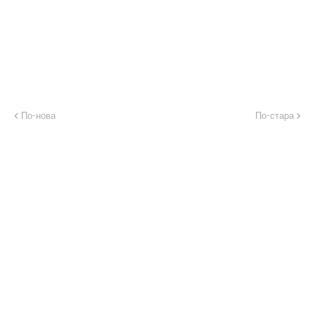
По-нова
По-стара