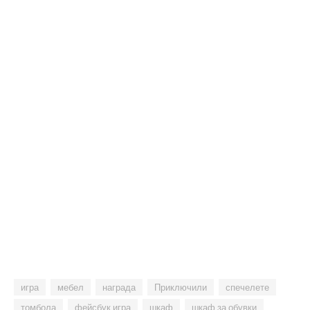
игра
мебел
награда
Приключили
спечелете
томбола
фейсбук игра
шкаф
шкаф за обувки