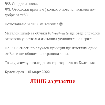
🧡2. Сподели поста.
🧡3. Отбележи приятел ( колкото повече, толкова по-
добре за теб )
Пожелаваме УСПЕХ на всички ! 🙂
Метален шкаф за обувки 👠👡👞👟🥿🥾 ще бъде спечелен
от човека участвал и изпълнил условията на играта.
На 15.03.2022г. по случаен принцип ще изтеглим един
от Вас и ще обявим на страницата ни.
Този giveaway е валиден за територията на България.
Краен срок - 15 март 2022
ЛИНК за участие