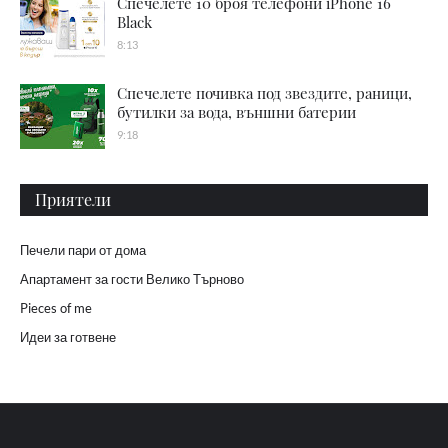
Спечелете 10 броя телефони iPhone 16
Black
8:13
Спечелете почивка под звездите, раници,
бутилки за вода, външни батерии
9:18
Приятели
Печели пари от дома
Апартамент за гости Велико Търново
Pieces of me
Идеи за готвене