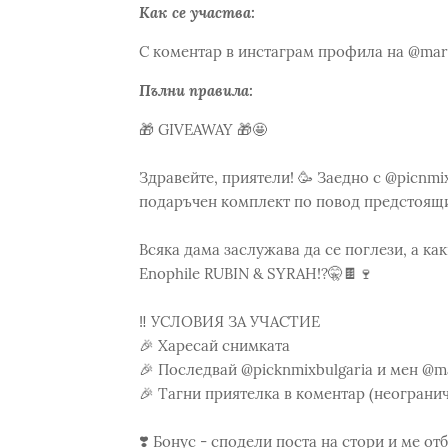
Как се участва:
С коментар в инстаграм профила на @mari
Пълни правила:
🎁 GIVEAWAY 🎁🤩
Здравейте, приятели! 🥳 Заедно с @picnmix
подаръчен комплект по повод предстоящия
Всяка дама заслужава да се поглези, а ка
Enophile RUBIN & SYRAH!?🤫🍫🍷
‼️ УСЛОВИЯ ЗА УЧАСТИЕ
🎉 Харесай снимката
🎉 Последвай @picknmixbulgaria и мен @m
🎉 Тагни приятелка в коментар (неогранич
❣️ Бонус - сподели поста на стори и ме от