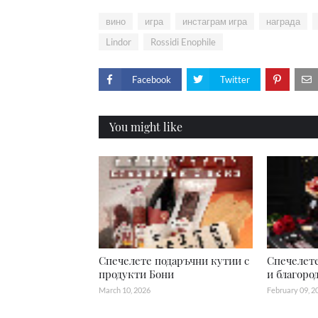
вино
игра
инстаграм игра
награда
Lindor
Rossidi Enophile
Facebook
Twitter
You might like
Спечелете подаръчни кутии с
Спечелете
продукти Бони
и благоро
March 10, 2026
February 09, 2