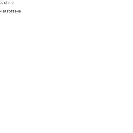
es of me
 за готвене