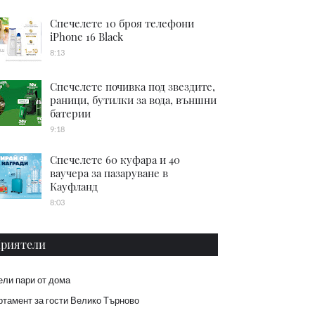
Спечелете 10 броя телефони
iPhone 16 Black
8:13
Спечелете почивка под звездите,
раници, бутилки за вода, външни
батерии
9:18
Спечелете 60 куфара и 40
ваучера за пазаруване в
Кауфланд
8:03
риятели
ели пари от дома
тамент за гости Велико Търново