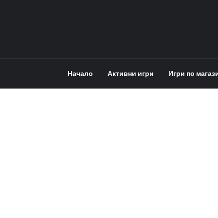
Начало
Активни игри
Игри по магаз