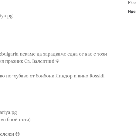
Piec
Идеи
ya.pg.
bulgaria искаме да зарадваме една от вас с този
 празник Св. Валентин! 🌹
кво по-хубаво от бонбони Линдор и вино Rossidi
ariya.pg
ен брой пъти)
бележи 😌