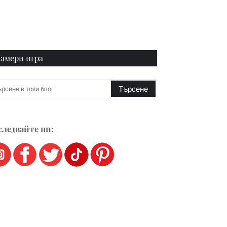
амери игра
ледвайте ни: