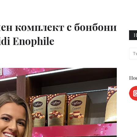
ен комплект с бонбони
Н
di Enophile
Пос