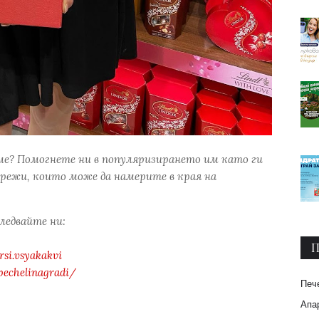
ме? Помогнете ни в популяризирането им като ги
режи, които може да намерите в края на
следвайте ни:
П
si.vsyakakvi
pechelinagradi/
Печ
Апар