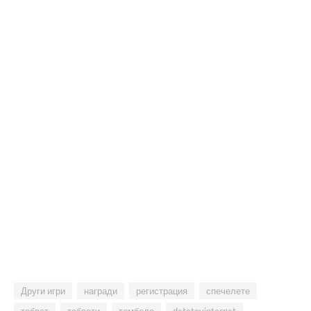
Други игри
награди
регистрация
спечелете