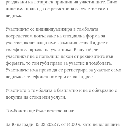
раздавани на лотариен принцип на участниците. Едно
лице има право да се регистрира за участие само
веднъж.
Участникът се индивидуализира в томболата
посредством попълване на специална форма за
участие, включваща име, фамилия, e-mail адрес и
телефон за връзка на участника. В случай, че
участникът не е попълнил някои от реквизитите във
формата, то той губи право за участие в томболата.
Участникът има право да се регистрира за участие само
веднъж с телефонен номер и e-mail адрес.
Участието в томболата е безплатно и не е обвързано с
покупка на стоки или услуги.
Томболата ще бъде изтеглена на:
За 10 награди: 15.02.2022 г. от 14:00 ч. като печелившите