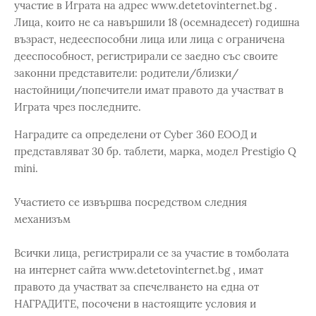
участие в Играта на адрес www.detetovinternet.bg .
Лица, които не са навършили 18 (осемнадесет) годишна
възраст, недееспособни лица или лица с ограничена
дееспособност, регистрирали се заедно със своите
законни представители: родители/близки/
настойници/попечители имат правото да участват в
Играта чрез последните.
Наградите са определени от Cyber 360 ЕООД и
представляват 30 бр. таблети, маркa, модел Prestigio Q
mini.
Участието се извършва посредством следния
механизъм
Всички лица, регистрирали се за участие в томболата
на интернет сайта www.detetovinternet.bg , имат
правото да участват за спечелването на една от
НАГРАДИТЕ, посочени в настоящите условия и