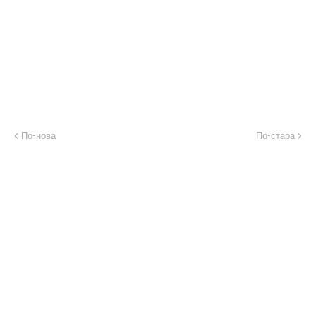
По-нова
По-стара