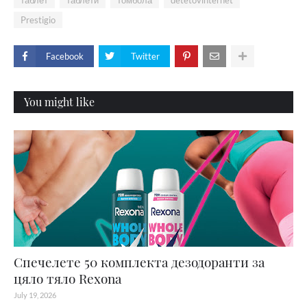
таблет
таблети
томбола
detetovinternet
Prestigio
Facebook
Twitter
You might like
Спечелете 50 комплекта дезодоранти за
цяло тяло Rexona
July 19, 2026