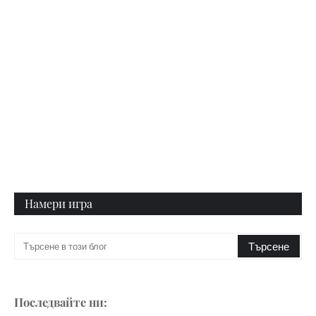
Намери игра
Последвайте ни: