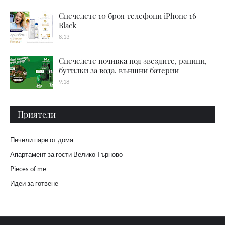
Спечелете 10 броя телефони iPhone 16
Black
8:13
Спечелете почивка под звездите, раници,
бутилки за вода, външни батерии
9:18
Приятели
Печели пари от дома
Апартамент за гости Велико Търново
Pieces of me
Идеи за готвене