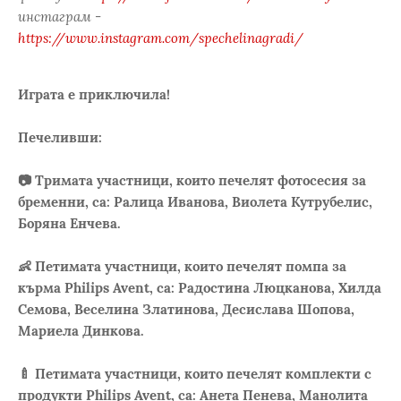
инстаграм -
https://www.instagram.com/spechelinagradi/
Играта е приключила!
Печеливши:
📷 Тримата участници, които печелят фотосесия за
бременни, са: Ралица Иванова, Виолета Кутрубелис,
Боряна Енчева.
👶 Петимата участници, които печелят помпа за
кърма Philips Avent, са: Радостина Люцканова, Хилда
Семова, Веселина Златинова, Десислава Шопова,
Мариела Динкова.
🍼 Петимата участници, които печелят комплекти с
продукти Philips Avent, са: Анета Пенева, Манолита