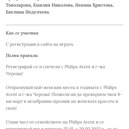
Тополарова, Емилия Николова, Невяна Христова,
Евелина Неделчева.
Как се участва:
С регистрация в сайта на играта.
Пълни правила:
Регистрирай се и спечели с Philips Avent и г-жа
Череша!
Отпразнувай най-женския месец в годината с Philips
Avent и г-жа Череша! Позволи ни да превърнем твоя 8-
ми март в незабравим празник на женската красота и
сила!
Стани част от семейството на Philips Avent и се
регистрирай тук в периода 25.01. – 20.02.2022 г., за да