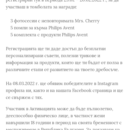
участваш в томболата за награди:
3 фотосесии с неповторимата Mrs. Cherry
5 помпи за кърма Philips Avent
5 комплекта с продукти Philips Avent
Регистрацията ще ти даде достъп до безплатни
персонализирани съвети, полезни трикове и
информация за продукти, които ще ти бъдат от полза в
различните етапи от развитието на твоето дребосъче.
На 08.03.2022 г. ще обявим победителите в Instagram
профила ни, както и на нашата Facebook страница и ще
се свържем с тях.
Участник в Активацията може да бъде пълнолетно,
дееспособно физическо лице, в частност жени
навършили 18 години в период на своята бременност с
местоживеене в Република България. За доказване на