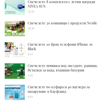
Спечелете 8 комплекта с летни награди
NIVEA SUN
12:54
Спечелете 30 кошници с продукти Nestle
10:30
Спечелете 10 броя телефони iPhone 16
Black
8:13
Спечелете почивка под звездите, раници,
бутилки за вода, външни батерии
9:18
Спечелете 60 куфара и 40 ваучера за
пазаруване в Кауфланд
8:03