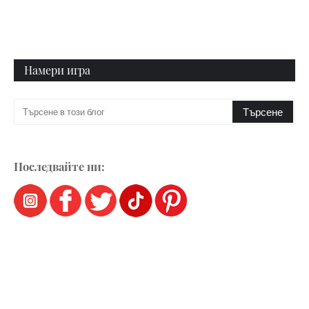
Намери игра
Последвайте ни: