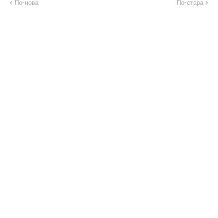
По-нова
По-стара