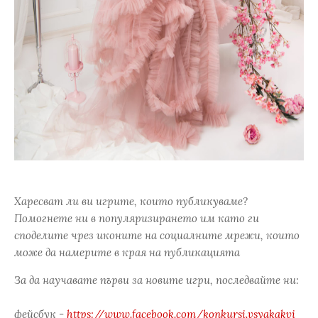
Харесват ли ви игрите, които публикуваме?
Помогнете ни в популяризирането им като ги
споделите чрез иконите на социалните мрежи, които
може да намерите в края на публикацията
За да научавате първи за новите игри, последвайте ни:
фейсбук -
https://www.facebook.com/konkursi.vsyakakvi