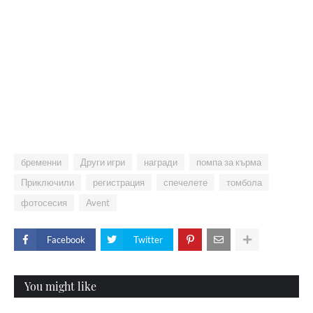
бременни
Други игри
награди
помпа за кърма
Приключили
регистрация
спечелете
томбола
фотосесия
Avent
Facebook
Twitter
You might like