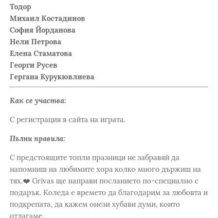
Тодор
Михаил Костадинов
София Йорданова
Нели Петрова
Елена Стаматова
Георги Русев
Гергана Курукювлиева
Как се участва:
С регистрация в сайта на играта.
Пълни правила:
С предстоящите топли празници не забравяй да
напомниш на любимите хора колко много държиш на
тях.❤️ Grivas ще направи посланието по-специално с
подарък. Коледа е времето да благодарим за любовта и
подкрепата, да кажем онези хубави думи, които
отлагаме.