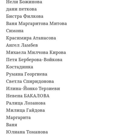
Нели Божинова
дани петкова
Бистра Филкова
Ваня Маргаритова Митова
Симона
Красимира Атанасова
Ангел Ламбев
Михаела Милчова Кирова
Петя Берберова-Войкова
Костадинка
Румяна Георгиева
Светла Спиридонова
Илина-Йонко Терзиеви
Невена БАКАЛОВА
Ралица Лозанова
Милица Гайдова
Маргарита
Ваня
Юлиана Томанова