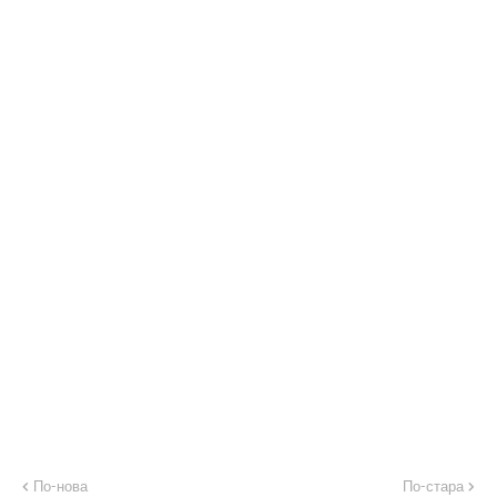
По-нова
По-стара