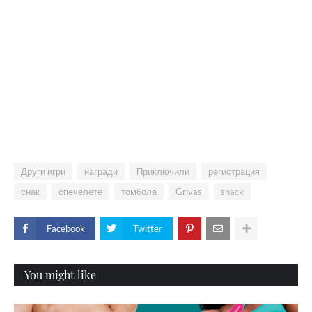
Други игри
награди
Приключили
регистрация
снак
спечелете
томбола
Grivas
snack
Facebook
Twitter
You might like