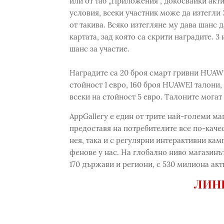
или от таб „Приложения“, докосвайки акт
условия, всеки участник може да изтегли
от такива. Всяко изтегляне му дава шанс д
картата, зад която са скрити наградите. 
шанс за участие.
Наградите са 20 броя смарт гривни HUAWE
стойност 1 евро, 160 броя HUAWEI талони,
всеки на стойност 5 евро. Талоните могат 
AppGallery е един от трите най-големи м
предоставя на потребителите все по-каче
нея, така и с регулярни интерактивни кам
фенове у нас. На глобално ниво магазинът
170 държави и региони, с 530 милиона ак
ЛИНК