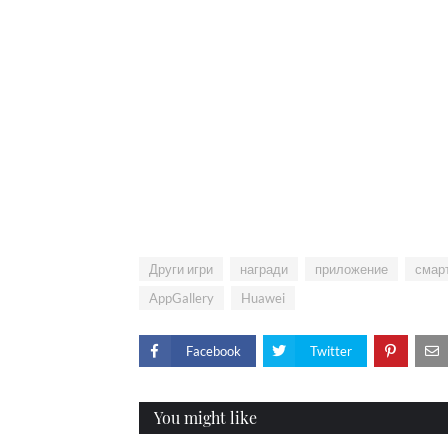
Други игри
награди
приложение
смарт
AppGallery
Huawei
Facebook
Twitter
You might like