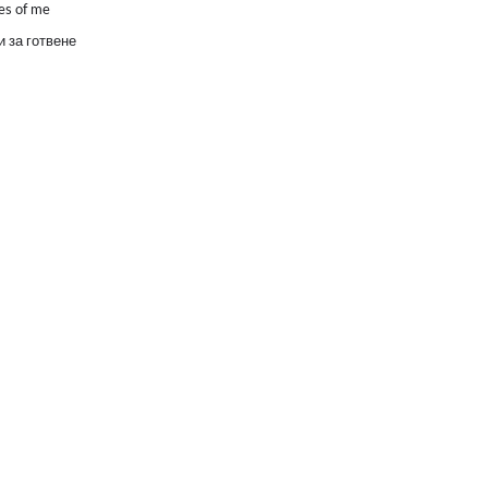
es of me
 за готвене