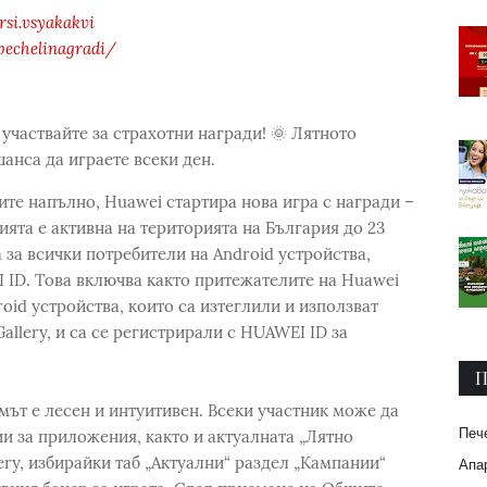
si.vsyakakvi
pechelinagradi/
участвайте за страхотни награди! 🌞 Лятното
шанса да играете всеки ден.
дите напълно, Huawei стартира нова игра с награди –
ията е активна на територията на България до 23
а за всички потребители на Android устройства,
 ID. Това включва както притежателите на Huawei
roid устройства, които са изтеглили и използват
llery, и са се регистрирали с HUAWEI ID за
П
змът е лесен и интуитивен. Всеки участник може да
Печ
и за приложения, както и актуалната „Лятно
ry, избирайки таб „Актуални“ раздел „Кампании“
Апар