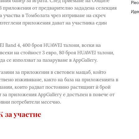
ивния банер за играта. След приемане на Общите
Piec
 3 приложения от предварително зададена селекция
Идеи
а участва в Томболата чрез изтриване на скреч
3 изтеглени приложения дават на участника един
I Band 4, 400 броя HUAWEI талони, всеки на
 всеки на стойност 3 евро, 80 броя HUAWEI талони,
да се използват за пазаруване в AppGallery.
агазини за приложения в световен мащаб, който
ствено изживяване, както на база на приложенията в
пании, които радват постоянно растящият ѝ брой
 за приложения AppGallery е достъпен в повече от
тивни потребители месечно.
 за участие