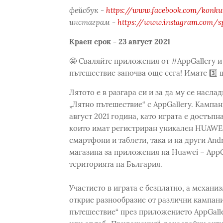
фейсбук -
https://www.facebook.com/konkur
инстаграм -
https://www.instagram.com/s
Краен срок - 23 август 2021
🤩 Сваляйте приложения от #AppGallery и 
пътешествие започва още сега! Имате 3️⃣ 
Лятото е в разгара си и за да му се насла
„Лятно пътешествие“ с AppGallery. Кампан
август 2021 година, като играта е достъпн
които имат регистриран уникален HUAWEI
смартфони и таблети, така и на други And
магазина за приложения на Huawei – AppGa
територията на България.
Участието в играта е безплатно, а механи
открие разнообразие от различни кампани
пътешествие“ през приложението AppGalle