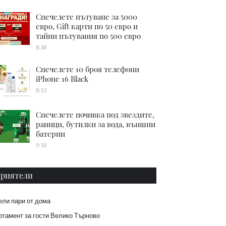
Спечелете пътуване за 5000
евро, Gift карти по 50 евро и
тайни пътувания по 500 евро
8:38
Спечелете 10 броя телефони
iPhone 16 Black
8:13
Спечелете почивка под звездите,
раници, бутилки за вода, външни
батерии
9:18
риятели
ели пари от дома
тамент за гости Велико Търново