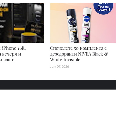
 iPhone 16E,
Спечелете 50 комплекта с
а вечеря и
дезодоранти NIVEA Black &
и чаши
White Invisible
July 07, 2026