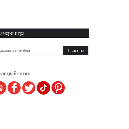
амери игра
ледвайте ни: