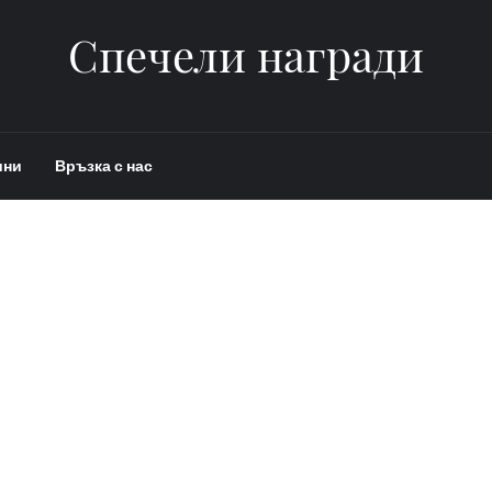
Спечели награди
ини
Връзка с нас