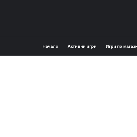
Начало
Активни игри
Игри по магаз