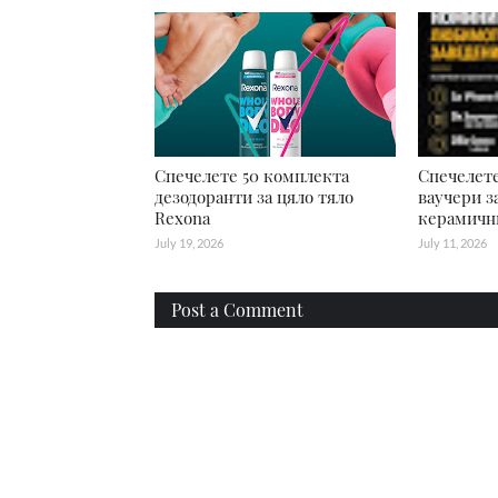
Спечелете 50 комплекта
Спечелете
дезодоранти за цяло тяло
ваучери з
Rexona
керамичн
July 19, 2026
July 11, 2026
Post a Comment