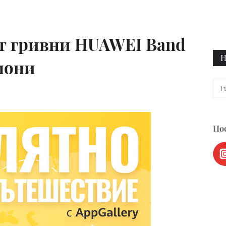
рт гривни HUAWEI Band
Н
лони
Пос