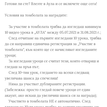
Готови ли сте? Влезте в Аула и се включете още сега!
Условия на томболата за наградите:
За участие в томболата трябва да изгледаш минимум
10 видео урока в „АУЛА“ между 05.07.2021 и 31.08.2021 г.;
След отчитане на първите изгледани 10 урока, трябва
да си направиш единична регистрация за „Участие в
томболата“, към която ще се начисляват изгледаните
уроци;
За изгледани уроци се считат тези, които отваряш и
гледаш за пръв път;
След 10-тия урок, гледането на всеки следващ
увеличава шанса да спечелиш!
Няма да участват дублираните регистрации.
(Забележка: просто гледай повече уроци от един
акаунт, ако искаш да увеличиш шанса си за награда);
Участието в томболата НЕ е автоматично. След
гледане на 10-те урока трябва да заявиш участието си;