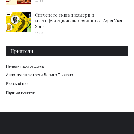
17:38
Спечелете екшън камери и
мултифункционални раници от Aqua Viva
Sport
11:33
Приятели
Печели пари от дома
Апартамент за гости Велико Търново
Pieces of me
Идеи за готвене