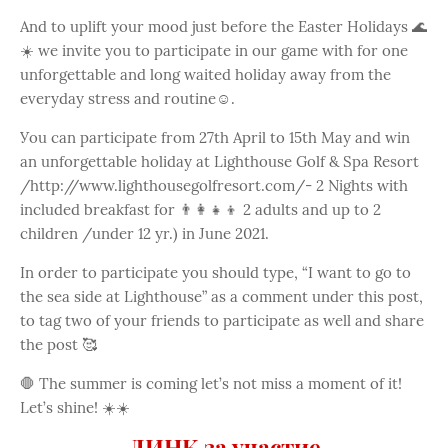
And to uplift your mood just before the Easter Holidays 🌊
☀️ we invite you to participate in our game with for one
unforgettable and long waited holiday away from the
everyday stress and routine☺️.
Уou can participate from 27th April to 15th May and win
an unforgettable holiday at Lighthouse Golf & Spa Resort
/http://www.lighthousegolfresort.com/- 2 Nights with
included breakfast for 👨👩👧👦 2 adults and up to 2
children /under 12 yr.) in June 2021.
In order to participate you should type, “I want to go to
the sea side at Lighthouse” as a comment under this post,
to tag two of your friends to participate as well and share
the post 🥰
🛑 The summer is coming let’s not miss a moment of it!
Let’s shine! ☀️☀️
ЛИНК за участие