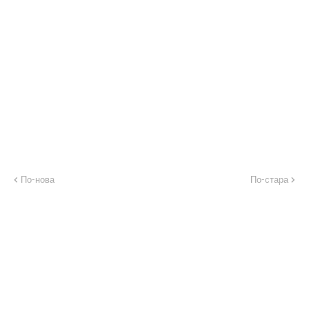
По-нова
По-стара