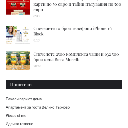
карти по 50 евро и тайни пътувания по 500
евро
8:38
Спечелете 10 броя телефони iPhone 16
Black
8:13
Спечелете 2500 комплекта чаши и 632 500
броя кена Birra Moretti
20:18
Приятели
Печели пари от дома
Апартамент за гости Велико Търново
Pieces of me
Идеи за готвене