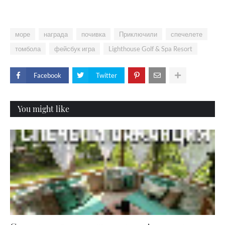
море
награда
почивка
Приключили
спечелете
томбола
фейсбук игра
Lighthouse Golf & Spa Resort
Facebook
Twitter
You might like