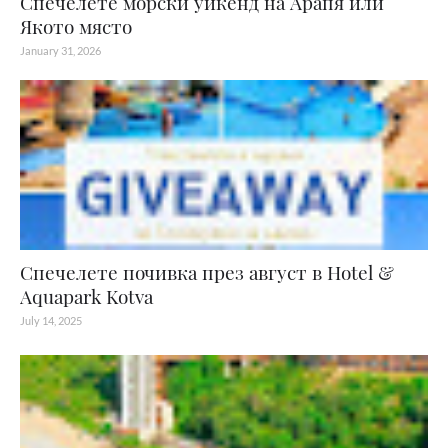
Спечелете морски уикенд на Арапя или
Якото място
January 31, 2026
Спечелете почивка през август в Hotel &
Aquapark Kotva
July 14, 2025