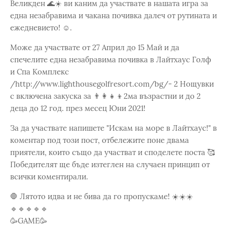
Великден 🌊☀️ ви каним да участвате в нашата игра за
една незабравима и чакана почивка далеч от рутината и
ежедневието! ☺️.
Може да участвате от 27 Април до 15 Май и да
спечелите една незабравима почивка в Лайтхаус Голф
и Спа Комплекс
/http://www.lighthousegolfresort.com/bg/- 2 Нощувки
с включена закуска за 👨👩👧👦2ма възрастни и до 2
деца до 12 год. през месец Юни 2021!
За да участвате напишете "Искам на море в Лайтхаус!" в
коментар под този пост, отбележите поне двама
приятели, които също да участват и споделете поста 🥰
Победителят ще бъде изтеглен на случаен принцип от
всички коментирали.
🛑 Лятото идва и не бива да го пропускаме! ☀️☀️☀️
🔹🔹🔹🔹🔹
🥳GAME🥳