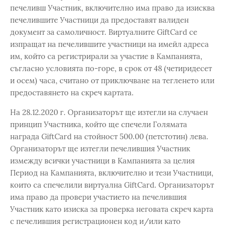
печеливш Участник, включително има право да изисква
печелившите Участници да предоставят валиден
документ за самоличност. Виртуалните GiftCard се
изпращат на печелившите участници на имейл адреса
им, който са регистрирали за участие в Кампанията,
съгласно условията по-горе, в срок от 48 (четиридесет
и осем) часа, считано от приключване на тегленето или
предоставянето на скреч картата.
На 28.12.2020 г. Организаторът ще изтегли на случаен
принцип Участника, който ще спечели Голямата
награда GiftCard на стойност 500.00 (петстотин) лева.
Организаторът ще изтегли печелившия Участник
измежду всички участници в Кампанията за целия
Период на Кампанията, включително и тези Участници,
които са спечелили виртуална GiftCard. Организаторът
има право да провери участието на печелившия
Участник като изиска за проверка неговата скреч карта
с печелившия регистрационен код и/или като