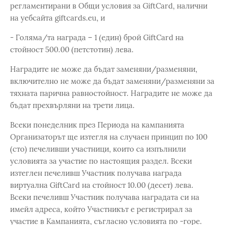
регламентирани в Общи условия за GiftCard, налични
на уебсайта giftcards.eu, и
- Голяма/та награда – 1 (един) брой GiftCard на
стойност 500.00 (петстотин) лева.
Наградите не може да бъдат заменяни/разменяни,
включително не може да бъдат заменяни/разменяни за
тяхната парична равностойност. Наградите не може да
бъдат прехвърляни на трети лица.
Всеки понеделник през Периода на кампанията
Организаторът ще изтегля на случаен принцип по 100
(сто) печеливши участници, които са изпълнили
условията за участие по настоящия раздел. Всеки
изтеглен печеливш Участник получава награда
виртуална GiftCard на стойност 10.00 (десет) лева.
Всеки печеливш Участник получава наградата си на
имейл адреса, който Участникът е регистрирал за
участие в Кампанията, съгласно условията по -горе.