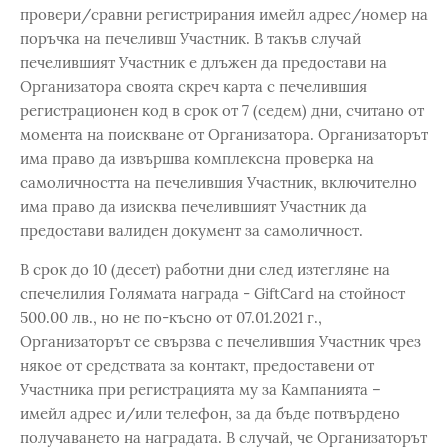
провери/сравни регистрирания имейл адрес/номер на
поръчка на печеливш Участник. В такъв случай
печелившият Участник е длъжен да предостави на
Организатора своята скреч карта с печелившия
регистрационен код в срок от 7 (седем) дни, считано от
момента на поискване от Организатора. Организаторът
има право да извършва комплексна проверка на
самоличността на печелившия Участник, включително
има право да изисква печелившият Участник да
предостави валиден документ за самоличност.
В срок до 10 (десет) работни дни след изтегляне на
спечелилия Голямата награда - GiftCard на стойност
500.00 лв., но не по-късно от 07.01.2021 г.,
Организаторът се свързва с печелившия Участник чрез
някое от средствата за контакт, предоставени от
Участника при регистрацията му за Кампанията –
имейл адрес и/или телефон, за да бъде потвърдено
получаването на наградата. В случай, че Организаторът