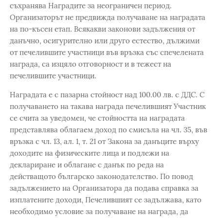
съхранява Наградите за неограничен период.
Организаторът не предвижда получаване на наградата
на по-късен етап. Всякакви законови задължения от
данъчно, осигурително или друго естество, дължими
от печелившите участници във връзка със спечелената
награда, са изцяло отговорност и в тежест на
печелившите участници.
Наградата е с пазарна стойност над 100.00 лв. с ДДС. С
получаването на такава награда печелившият Участник
се счита за уведомен, че стойността на наградата
представлява облагаем доход по смисъла на чл. 35, във
връзка с чл. 13, ал. 1, т. 21 от Закона за данъците върху
доходите на физическите лица и подлежи на
деклариране и облагане с данък по реда на
действащото българско законодателство. По повод
задължението на Организатора да подава справка за
изплатените доходи, Печелившият се задължава, като
необходимо условие за получаване на награда, да