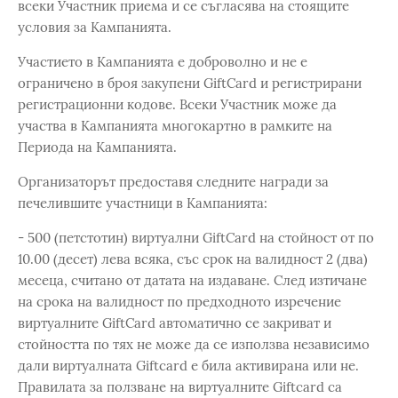
всеки Участник приема и се съгласява на стоящите
условия за Кампанията.
Участието в Кампанията е доброволно и не е
ограничено в броя закупени GiftCard и регистрирани
регистрационни кодове. Всеки Участник може да
участва в Кампанията многокартно в рамките на
Периода на Кампанията.
Организаторът предоставя следните награди за
печелившите участници в Кампанията:
- 500 (петстотин) виртуални GiftCard на стойност от по
10.00 (десет) лева всяка, със срок на валидност 2 (два)
месеца, считано от датата на издаване. След изтичане
на срока на валидност по предходното изречение
виртуалните GiftCard автоматично се закриват и
стойността по тях не може да се използва независимо
дали виртуалната Giftcard е била активирана или не.
Правилата за ползване на виртуалните Giftcard са