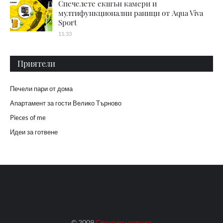
Спечелете екшън камери и
мултифункционални раници от Aqua Viva
Sport
11:33
Приятели
Печели пари от дома
Апартамент за гости Велико Търново
Pieces of me
Идеи за готвене
© 2009
Спечели награди