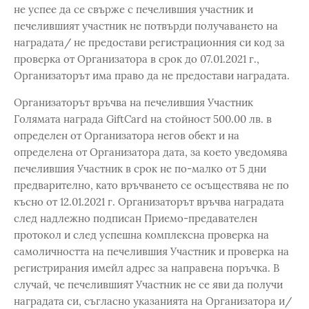
не успее да се свърже с печелившия участник и
печелившият участник не потвърди получаването на
наградата/ не предостави регистрационния си код за
проверка от Организатора в срок до 07.01.2021 г.,
Организаторът има право да не предостави наградата.
Организаторът връчва на печелившия Участник
Голямата награда GiftCard на стойност 500.00 лв. в
определен от Организатора негов обект и на
определена от Организатора дата, за което уведомява
печелившия Участник в срок не по-малко от 5 дни
предварително, като връчването се осъществява не по
късно от 12.01.2021 г. Организаторът връчва наградата
след надлежно подписан Приемо-предавателен
протокол и след успешна комплексна проверка на
самоличността на печелившия Участник и проверка на
регистрирания имейл адрес за направена поръчка. В
случай, че печелившият Участник не се яви да получи
наградата си, съгласно указанията на Организатора и/