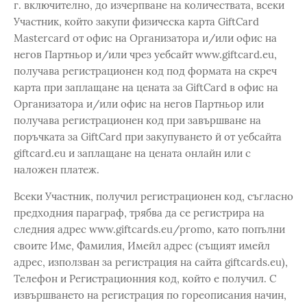
г. включително, до изчерпване на количествата, всеки
Участник, който закупи физическа карта GiftCard
Mastercard от офис на Организатора и/или офис на
негов Партньор и/или чрез уебсайт www.giftcard.eu,
получава регистрационен код под формата на скреч
карта при заплащане на цената за GiftCard в офис на
Организатора и/или офис на негов Партньор или
получава регистрационен код при завършване на
поръчката за GiftCard при закупуването й от уебсайта
giftcard.eu и заплащане на цената онлайн или с
наложен платеж.
Всеки Участник, получил регистрационен код, съгласно
предходния параграф, трябва да се регистрира на
следния адрес www.giftcards.eu/promo, като попълни
своите Име, Фамилия, Имейл адрес (същият имейл
адрес, използван за регистрация на сайта giftcards.eu),
Телефон и Регистрационния код, който е получил. С
извършването на регистрация по гореописания начин,