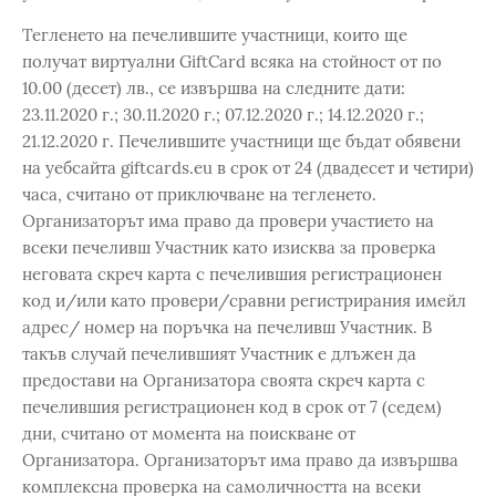
Тегленето на печелившите участници, които ще
получат виртуални GiftCard всяка на стойност от по
10.00 (десет) лв., се извършва на следните дати:
23.11.2020 г.; 30.11.2020 г.; 07.12.2020 г.; 14.12.2020 г.;
21.12.2020 г. Печелившите участници ще бъдат обявени
на уебсайта giftcards.eu в срок от 24 (двадесет и четири)
часа, считано от приключване на тегленето.
Организаторът има право да провери участието на
всеки печеливш Участник като изисква за проверка
неговата скреч карта с печелившия регистрационен
код и/или като провери/сравни регистрирания имейл
адрес/ номер на поръчка на печеливш Участник. В
такъв случай печелившият Участник е длъжен да
предостави на Организатора своята скреч карта с
печелившия регистрационен код в срок от 7 (седем)
дни, считано от момента на поискване от
Организатора. Организаторът има право да извършва
комплексна проверка на самоличността на всеки