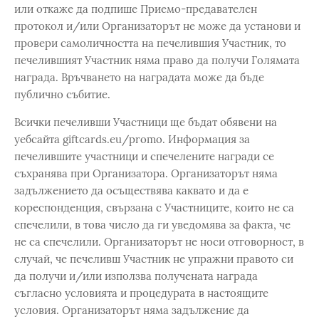
или откаже да подпише Приемо-предавателен
протокол и/или Организаторът не може да установи и
провери самоличността на печелившия Участник, то
печелившият Участник няма право да получи Голямата
награда. Връчването на наградата може да бъде
публично събитие.
Всички печеливши Участници ще бъдат обявени на
уебсайта giftcards.eu/promo. Информация за
печелившите участници и спечелените награди се
съхранява при Организатора. Организаторът няма
задължението да осъществява каквато и да е
кореспонденция, свързана с Участниците, които не са
спечелили, в това число да ги уведомява за факта, че
не са спечелили. Организаторът не носи отговорност, в
случай, че печеливш Участник не упражни правото си
да получи и/или използва получената награда
съгласно условията и процедурата в настоящите
условия. Организаторът няма задължение да