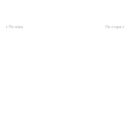
По-нова
По-стара