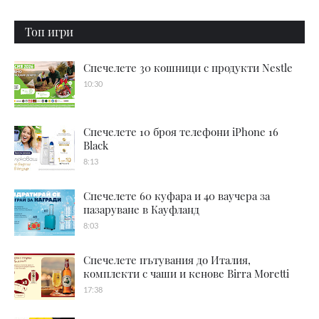
Топ игри
Спечелете 30 кошници с продукти Nestle
10:30
Спечелете 10 броя телефони iPhone 16
Black
8:13
Спечелете 60 куфара и 40 ваучера за
пазаруване в Кауфланд
8:03
Спечелете пътувания до Италия,
комплекти с чаши и кенове Birra Moretti
17:38