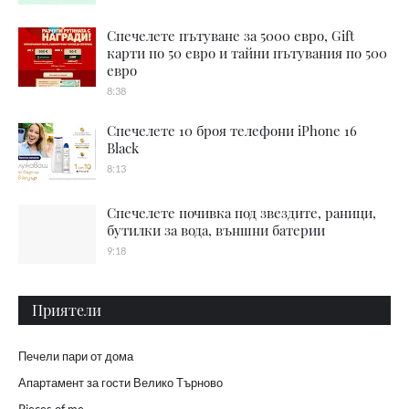
Спечелете пътуване за 5000 евро, Gift
карти по 50 евро и тайни пътувания по 500
евро
8:38
Спечелете 10 броя телефони iPhone 16
Black
8:13
Спечелете почивка под звездите, раници,
бутилки за вода, външни батерии
9:18
Приятели
Печели пари от дома
Апартамент за гости Велико Търново
Pieces of me