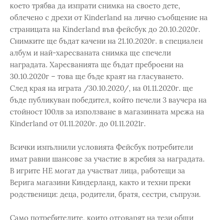
което трябва да изпрати снимка на своето дете,
облечено с дрехи от Kinderland на лично съобщение на
страницата на Kinderland във фейсбук до 20.10.2020г.
Снимките ще бъдат качени на 21.10.2020г. в специален
албум и най-харесваната снимка ще спечели
наградата. Харесванията ще бъдат преброени на
30.10.2020г – това ще бъде краят на гласуването.
След края на играта /30.10.2020/, на 01.11.2020г. ще
бъде публикуван победител, който печели 3 ваучера на
стойност 100лв за използване в магазинната мрежа на
Kinderland от 01.11.2020г. до 01.11.2021г.
Всички изпълнили условията Фейсбук потребители
имат равни шансове за участие в жребия за наградата.
В игрите НЕ могат да участват лица, работещи за
Верига магазини Киндерланд, както и техни преки
родственици: деца, родители, братя, сестри, съпрузи.
Само потребителите, които отговарят на тези общи