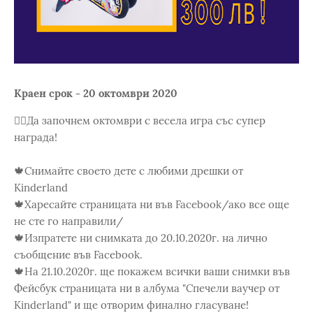
Краен срок - 20 октомври 2020
💁‍♀️Да започнем октомври с весела игра със супер
награда!
🍁Снимайте своето дете с любими дрешки от
Kinderland
🍁Харесайте страницата ни във Facebook/ако все още
не сте го направили/
🍁Изпратете ни снимката до 20.10.2020г. на лично
съобщение във Facebook.
🍁На 21.10.2020г. ще покажем всички ваши снимки във
Фейсбук страницата ни в албума "Спечели ваучер от
Kinderland" и ще отворим финално гласуване!