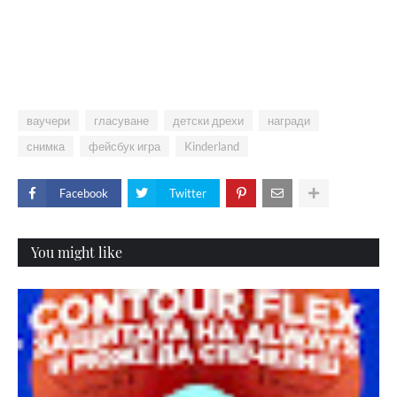
ваучери
гласуване
детски дрехи
награди
снимка
фейсбук игра
Kinderland
Facebook
Twitter
You might like