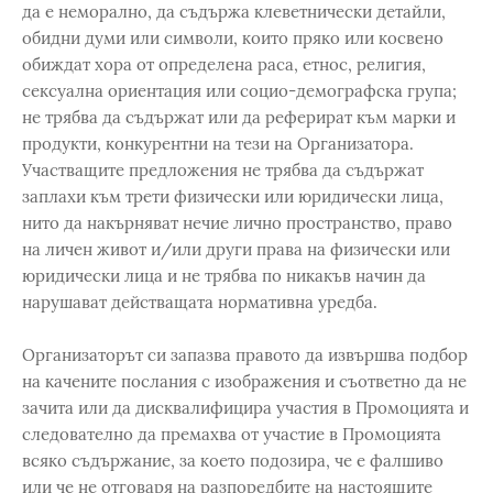
да е неморално, да съдържа клеветнически детайли,
обидни думи или символи, които пряко или косвено
обиждат хора от определена раса, етнос, религия,
сексуална ориентация или социо-демографска група;
не трябва да съдържат или да реферират към марки и
продукти, конкурентни на тези на Организатора.
Участващите предложения не трябва да съдържат
заплахи към трети физически или юридически лица,
нито да накърняват нечие лично пространство, право
на личен живот и/или други права на физически или
юридически лица и не трябва по никакъв начин да
нарушават действащата нормативна уредба.
Организаторът си запазва правото да извършва подбор
на качените послания с изображения и съответно да не
зачита или да дисквалифицира участия в Промоцията и
следователно да премахва от участие в Промоцията
всяко съдържание, за което подозира, че е фалшиво
или че не отговаря на разпоредбите на настоящите