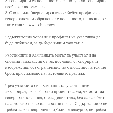
2. Генерирали са посланието и са получили генерирано
изображение към него.
3. Споделили (шернали) са във Фейсбук профила си
генерираното изображение с посланието, написано от
тях с хаштаг #watchmenow.
Задължително условие е профилът на участника да
бъде публичен, за да бъде видим хаш таг-а.
Участниците в Кампанията могат да участват и да
споделят създадени от тях послания с генерирани
изображения без ограничение по отношение на техния
брой, при спазване на настоящите правила.
Чрез участието си в Кампанията, участниците
декларират, че разбират и приемат факта, че могат да
генерират послания, създадени от тях, без да са обект
на авторско право или сродни права. Съдържанието не
трябва да е с неприлично и/или нецензурно; не трябва