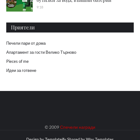
9:18
Приятели
Печели пари от дома
Апартамент за гости Велико Търново
Pieces of me
Идеи за готвене
© 2009
Спечели награди
Design by
Templateify
Shared by
Way Templates