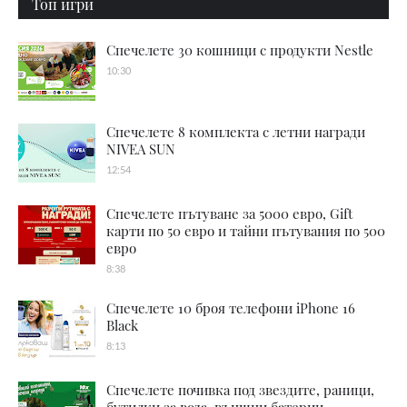
Топ игри
Спечелете 30 кошници с продукти Nestle
10:30
Спечелете 8 комплекта с летни награди
NIVEA SUN
12:54
Спечелете пътуване за 5000 евро, Gift
карти по 50 евро и тайни пътувания по 500
евро
8:38
Спечелете 10 броя телефони iPhone 16
Black
8:13
Спечелете почивка под звездите, раници,
бутилки за вода, външни батерии