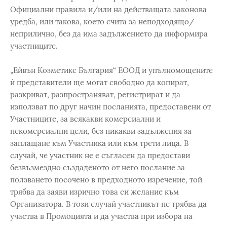
Официални правила и/или на действащата законова
уредба, или такова, което счита за неподходящо/
неприлично, без да има задължението да информира
участниците.
„Ейвън Козметикс България“ ЕООД и упълномощените
ѝ представители ще могат свободно да копират,
разкриват, разпространяват, регистрират и да
използват по друг начин посланията, предоставени от
Участниците, за всякакви комерсиални и
некомерсиални цели, без никакви задължения за
заплащане към Участника или към трети лица. В
случай, че участник не е съгласен да предостави
безвъзмездно създаденото от него послание за
ползването посочено в предходното изречение, той
трябва да заяви изрично това си желание към
Организатора. В този случай участникът не трябва да
участва в Промоцията и да участва при избора на