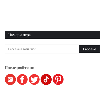
Намери игра
Последвайте ни: