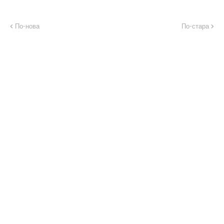
По-нова
По-стара