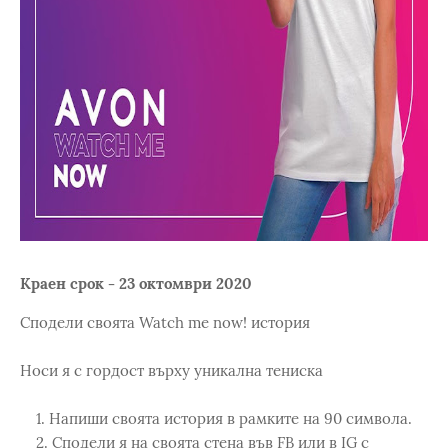
Краен срок - 23 октомври 2020
Сподели своята Watch me now! история
Носи я с гордост върху уникална тениска
1. Напиши своята история в рамките на 90 символа.
2. Сподели я на своята стена във FB или в IG с