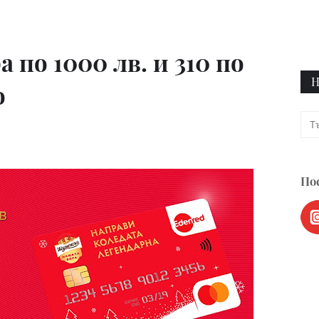
а по 1000 лв. и 310 по
Н
о
Пос