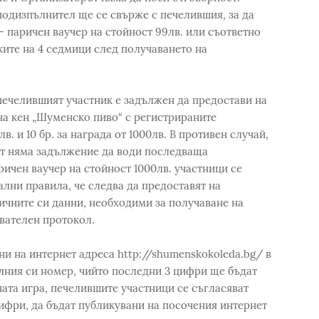
одизпълнител ще се свърже с печелившия, за да
– паричен ваучер на стойност 99лв. или съответно
ките на 4 седмици след получаването на
печелившият участник е задължен да предостави на
на кен „Шуменско пиво“ с регистрираните
в. и 10 бр. за награда от 1000лв. В противен случай,
ът няма задължение да води последваща
ичен ваучер на стойност 1000лв. участници се
лни правила, че следва да предоставят на
ичните си данни, необходими за получаване на
вателен протокол.
и на интернет адреса http://shumenskokoleda.bg/ в
лния си номер, чийто последни 3 цифри ще бъдат
ата игра, печелившите участници се съгласяват
ифри, да бъдат публикувани на посочения интернет