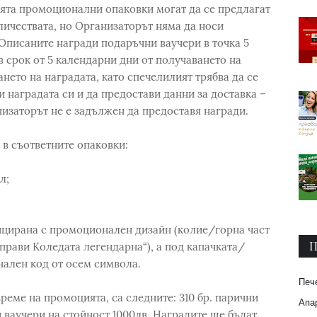
ията промоционални опаковки могат да се предлагат
личествата, но Организаторът няма да носи
 Описаните награди подаръчни ваучери в точка 5
в срок от 5 календарни дни от получаването на
ето на наградата, като спечелилият трябва да се
ди наградата си и да предостави данни за доставка –
низаторът не е задължен да предоставя награди.
в съответните опаковки:
л;
цирана с промоционален дизайн (колие/горна част
П
аправи Коледата легендарна“), а под капачката/
нален код от осем символа.
Печ
реме на промоцията, са следните: 310 бр. парични
Апар
ни ваучери на стойност 1000лв. Наградите ще бъдат