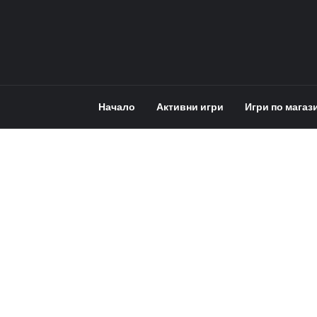
Начало
Активни игри
Игри по магаз