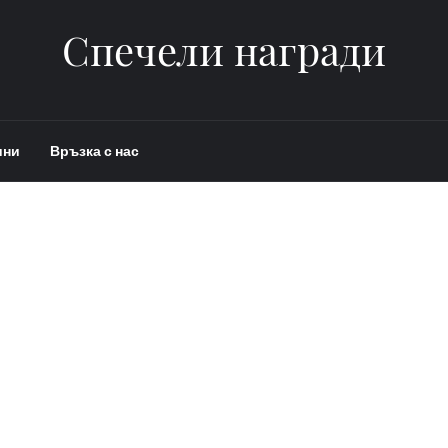
Спечели награди
ини
Връзка с нас