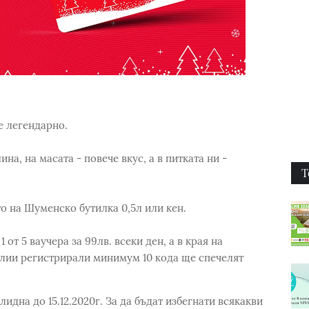
е легендарно.
на, на масата - повече вкус, а в питката ни -
Т
о на Шуменско бутилка 0,5л или кен.
от 5 ваучера за 99лв. всеки ден, а в края на
лии регистрирали минимум 10 кода ще спечелят
лидна до 15.12.2020г. За да бъдат избегнати всякакви