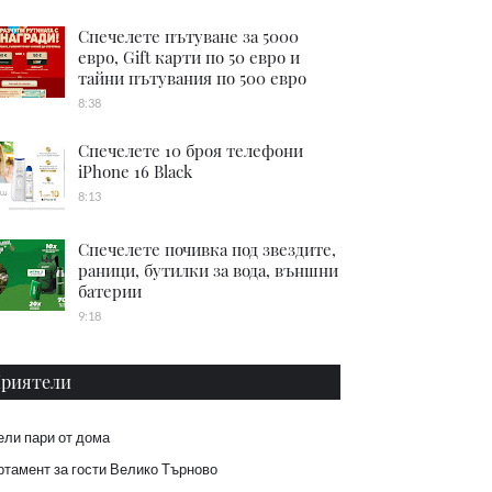
Спечелете пътуване за 5000
евро, Gift карти по 50 евро и
тайни пътувания по 500 евро
8:38
Спечелете 10 броя телефони
iPhone 16 Black
8:13
Спечелете почивка под звездите,
раници, бутилки за вода, външни
батерии
9:18
риятели
ели пари от дома
тамент за гости Велико Търново