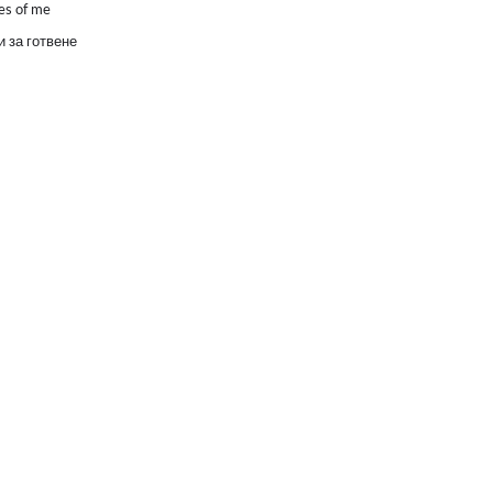
es of me
 за готвене