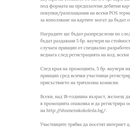
под формата на предплатени дебитни карт
покупки/разплащания на всеки POS терми
за използване на картите могат да бъдат 
Наградите ще бъдат разпределени по след
бъдат раздавани 5 бр. ваучери на стойнос
случаен принцип от специално разработен
веднага след регистрацията на код, всеки
След края на промоцията, 5 бр. ваучери н
принцип сред всички участници регистри
присъствието на тричленна комисия.
Всеки, над 18-годишна възраст, желаещ да
в промоцията опаковка и да регистрира о
на http://shumenskokoleda.bg/.
Участниците трябва да посетят интернет а