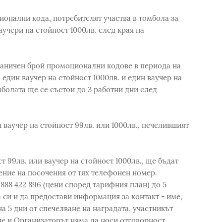
ионални кода, потребителят участва в томбола за
аучери на стойност 1000лв. след края на
раничен брой промоционални кодове в периода на
един ваучер на стойност 1000лв. и един ваучер на
мболата ще се състои до 3 работни дни след
 ваучер на стойност 99лв. или 1000лв., печелившият
т 99лв. или ваучер на стойност 1000лв., ще бъдат
ение на посочения от тях телефонен номер.
 888 422 896 (цени според тарифния план) до 5
 си и да предостави информация за контакт - име,
а 5 дни от спечелване на наградата, участникът
не и Организаторът няма да носи отговорност.