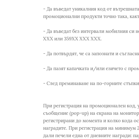
- Да въведат уникалния код от вътрешната
промоционални продукти точно така, какт
- Да въведат без интервали мобилния си 
XXX или 359XX XXX XXX.
- Да потвърдят, че са запознати и съглас
- Да пазят капачката и/или езичето с пр
- След преминаване на по-горните стъпки
При регистрация на промоционален код, у
съобщение (pop-up) на екрана на монито
регистрирани до момента и колко кода ос
наградите. При регистрация на минимум 2
дали печели една от дневните награди: па