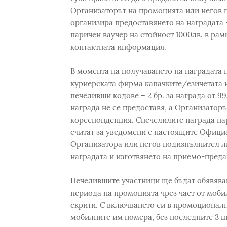
Организаторът на промоцията или негов п
организира предоставянето на наградата 
паричен ваучер на стойност 1000лв. в рам
контактната информация.
В момента на получаването на наградата 
куриерската фирма капачките/езичетата 
печеливши кодове – 2 бр. за награда от 99л
награда не се предоставя, а Организатор
кореспондeнция. Спечелилите награда пар
считат за уведомени с настоящите Официа
Организатора или негов подизпълнител л
наградата и изготвянето на приемо-преда
Печелившите участници ще бъдат обявяван
периода на промоцията чрез част от моби
скрити. С включването си в промоционалн
мобилните им номера, без последните 3 ц