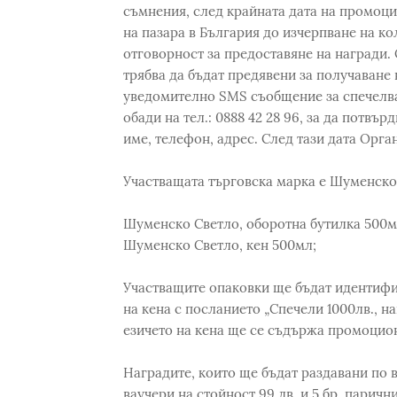
съмнения, след крайната дата на промоц
на пазара в България до изчерпване на ко
отговорност за предоставяне на награди.
трябва да бъдат предявени за получаване 
уведомително SMS съобщение за спечелван
обади на тел.: 0888 42 28 96, за да потвър
име, телефон, адрес. След тази дата Орга
Участващата търговска марка е Шуменско 
Шуменско Светло, оборотна бутилка 500м
Шуменско Светло, кен 500мл;
Участващите опаковки ще бъдат идентифи
на кена с посланието „Спечели 1000лв., н
езичето на кена ще се съдържа промоцио
Наградите, които ще бъдат раздавани по в
ваучери на стойност 99 лв. и 5 бр. парич