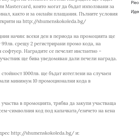
Piec
и Mastercard, които могат да бъдат използвани за
Идеи
нал, както и за онлайн плащания. Пълните условия
открити на http://shumenskokoleda.bg/
ния начин: всеки ден в периода на промоцията ще
т 99лв. срещу 2 регистрирани промо кода, на
 софтуер. Наградите се печелят инстантно –
 участник ще бива уведомяван дали печели награда.
а стойност 1000лв. ще бъдат изтеглени на случаен
рали минимум 10 промоционални кода в
 участва в промоцията, трябва да закупи участваща
сем-символния код под капачката/езичето на кена
дрес http://shumenskokoleda.bg/ и: