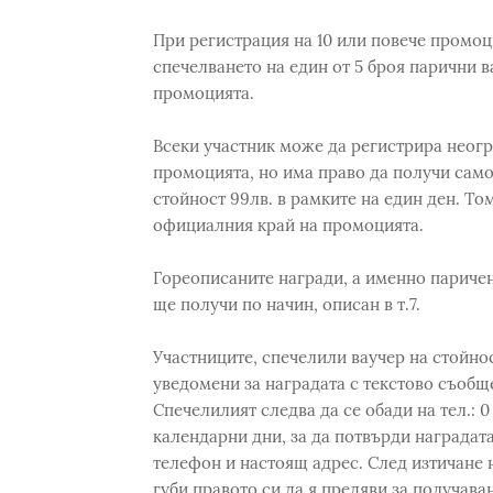
При регистрация на 10 или повече промоц
спечелването на един от 5 броя парични в
промоцията.
Всеки участник може да регистрира неог
промоцията, но има право да получи само 
стойност 99лв. в рамките на един ден. То
официалния край на промоцията.
Гореописаните награди, а именно паричен
ще получи по начин, описан в т.7.
Участниците, спечелили ваучер на стойнос
уведомени за наградата с текстово съобщ
Спечелилият следва да се обади на тел.: 0
календарни дни, за да потвърди наградата
телефон и настоящ адрес. След изтичане н
губи правото си да я предяви за получава