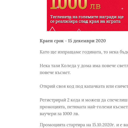
Краен срок - 15 декември 2020
Като ще изпращаме годината, то нека бъд
Нека тази Коледа у дома има повече светли
повече късмет.
Открий своя код под капачката или езичет
Регистрирай 2 кода и можеш да спечелиш 1 
промоцията, петимата най-големи късмет
ваучери за 1000 лв.
Промоцията стартира на 15.10.2020г. и e ва