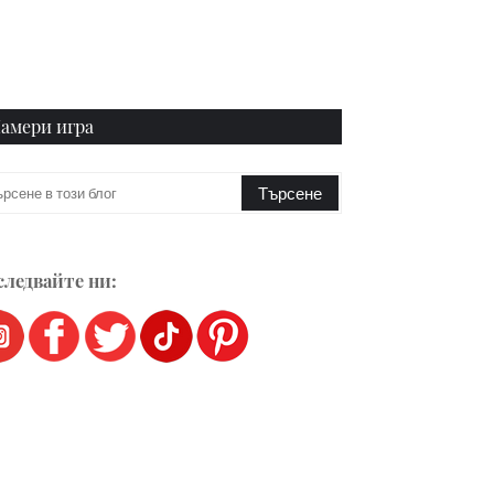
амери игра
ледвайте ни: