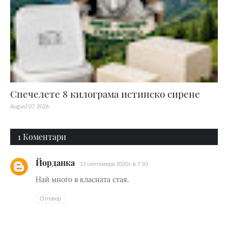
Спечелете 8 килограма истинско сирене
August 07, 2026
1 Коментари
Йорданка
11 септември 2020 г. в 7:50
Най много в класната стая.
Отговор