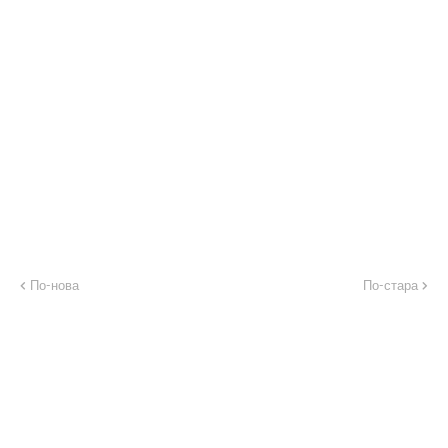
По-нова
По-стара