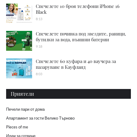
Спечелете 10 броя телефони iPhone 16
Black
8:13
Спечелете почивка под звездите, раници,
бутилки за вода, външни батерии
9:18
Спечелете 60 куфара и 40 ваучера за
пазаруване в Кауфланд
8:03
Приятели
Печели пари от дома
Апартамент за гости Велико Търново
Pieces of me
Идеи за готвене