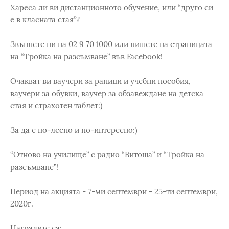
Хареса ли ви дистанционното обучение, или “друго си
е в класната стая”?
Звъннете ни на 02 9 70 1000 или пишете на страницата
на “Тройка на разсъмване” във Facebook!
Очакват ви ваучери за раници и учебни пособия,
ваучери за обувки, ваучер за обзавеждане на детска
стая и страхотен таблет:)
За да е по-лесно и по-интересно:)
“Отново на училище” с радио “Витоша” и “Тройка на
разсъмване”!
Период на акцията - 7-ми септември - 25-ти септември,
2020г.
Наградите са: