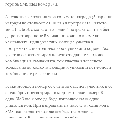
горе за SMS към номер 1711.
За участие в тегленията за голямата награда (5 парични
награди на стойност 2 000 лв.) в програмата „Лятото
ми е the best с море от награди ”, потребителят трябва
да регистрира поне 5 уникални кода по време на
кампанията. Един участник може да участва в
програмата с неограничен брой уникални кодове. Ако
участник е регистрирал повече от една пет-кодова
комбинация в кампанията, той участва в тегленето
толкова пъти, колкото валидни и уникални пет-кодови
комбинации е регистрирал.
Всеки мобилен номер се счита за отделен участник и се
следи броят регистрирани кодове от този номер. В
един SMS ще може да бъде изпращан само един
уникален код. При изпращане на повече от един код в
SMS, изпратените кодове ще бъдат счетени за
невалидни. Всяка регистрация в сайта