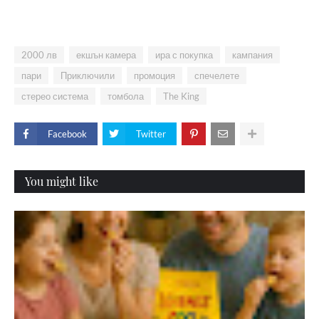
2000 лв
екшън камера
ира с покупка
кампания
пари
Приключили
промоция
спечелете
стерео система
томбола
The King
Facebook
Twitter
You might like