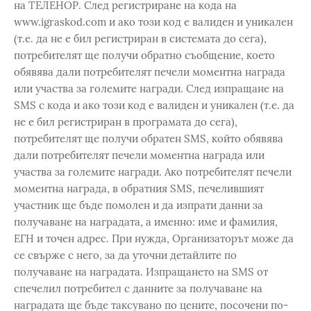
на ТЕЛЕНОР. След регистриране на кода на
www.igraskod.com и ако този код е валиден и уникален
(т.е. да не е бил регистриран в системата до сега),
потребителят ще получи обратно съобщение, което
обявява дали потребителят печели моментна награда
или участва за големите награди. След изпращане на
SMS с кода и ако този код е валиден и уникален (т.е. да
не е бил регистриран в програмата до сега),
потребителят ще получи обратен SMS, който обявява
дали потребителят печели моментна награда или
участва за големите награди. Ако потребителят печели
моментна награда, в обратния SMS, печелившият
участник ще бъде помолен и да изпрати данни за
получаване на наградата, а именно: име и фамилия,
ЕГН и точен адрес. При нужда, Организаторът може да
се свърже с него, за да уточни детайлите по
получаване на наградата. Изпращането на SMS от
спечелил потребител с данните за получаване на
наградата ще бъде таксувано по цените, посочени по-