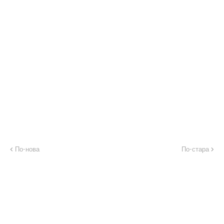
По-нова
По-стара