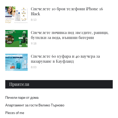
Спечелете 10 броя телефони iPhone 16
Black
8:13
Спечелете почивка под звездите, раници,
бутилки за вода, външни батерии
9:18
Спечелете 60 куфара и 40 ваучера за
пазаруване в Кауфланд
8:03
Приятели
Печели пари от дома
Апартамент за гости Велико Търново
Pieces of me