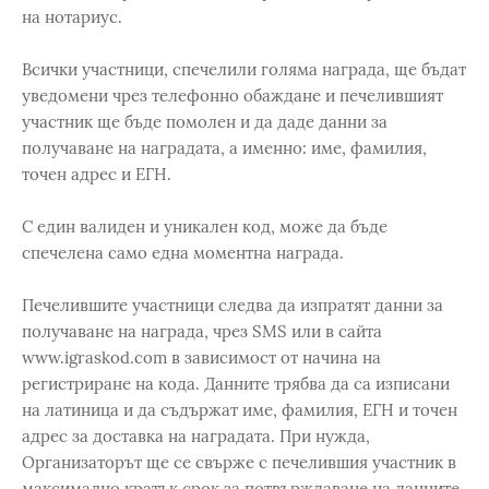
на нотариус.
Всички участници, спечелили голяма награда, ще бъдат
уведомени чрез телефонно обаждане и печелившият
участник ще бъде помолен и да даде данни за
получаване на наградата, а именно: име, фамилия,
точен адрес и ЕГН.
С един валиден и уникален код, може да бъде
спечелена само една моментна награда.
Печелившите участници следва да изпратят данни за
получаване на награда, чрез SMS или в сайта
www.igraskod.com в зависимост от начина на
регистриране на кода. Данните трябва да са изписани
на латиница и да съдържат име, фамилия, ЕГН и точен
адрес за доставка на наградата. При нужда,
Организаторът ще се свърже с печелившия участник в
максимално кратък срок за потвърждаване на данните.