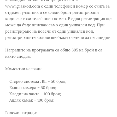
www.igraskod.com с един телефонен номер се счита за
отделен участник и се следи броят регистрирани
кодове с този телефонен номер. В една регистрация ще
може да бъде вписван само един уникален код. При
регистриране на повече от един уникален код,
регистрираните кодове ще бъдат счетени за невалидни.
Наградите на програмата са общо 305 на брой и са
както следва:
Моментни награди:
Стерео система JBL – 50 броя;
Екшън камера – 50 броя;
Хладилна чанта – 100 броя;
Айляк хамак – 100 броя;
Големи награди: