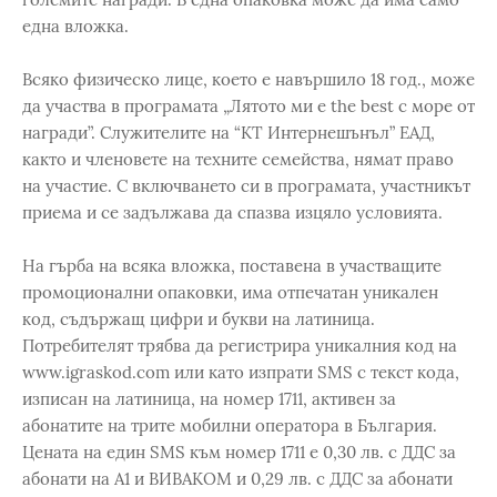
една вложка.
Всяко физическо лице, което е навършило 18 год., може
да участва в програмата „Лятото ми е the best с море от
награди”. Служителите на “КТ Интернешънъл” ЕАД,
както и членовете на техните семейства, нямат право
на участие. С включването си в програмата, участникът
приема и се задължава да спазва изцяло условията.
На гърба на всяка вложка, поставена в участващите
промоционални опаковки, има отпечатан уникален
код, съдържащ цифри и букви на латиница.
Потребителят трябва да регистрира уникалния код на
www.igraskod.com или като изпрати SMS с текст кода,
изписан на латиница, на номер 1711, активен за
абонатите на трите мобилни оператора в България.
Цената на един SMS към номер 1711 е 0,30 лв. с ДДС за
абонати на A1 и ВИВАКОМ и 0,29 лв. с ДДС за абонати