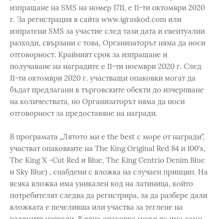
изпращане на SMS на номер 1711, е 11-ти октомври 2020
г. За регистрация в сайта www.igraskod.com или
изпратени SMS за участие след тази дата и евентуални
разходи, свързани с това, Организаторът няма да носи
отговорност. Крайният срок за изпращане и
получаване на наградите е 11-ти ноември 2020 г. След
11-ти октомври 2020 г. участващи опаковки могат да
бъдат предлагани в търговските обекти до изчерпване
на количествата, но Организаторът няма да носи
отговорност за предоставяне на награди.
В програмата „Лятото ми е the best с море от награди”,
участват опаковките на The King Original Red 84 и 100‘s,
The King X -Cut Red и Blue, The King Centrio Denim Blue
и Sky Blue) , снабдени с вложка на случаен принцип. На
всяка вложка има уникален код на латиница, който
потребителят следва да регистрира, за да разбере дали
вложката е печеливша или участва за теглене на
големите награди. В една опаковка може да има само