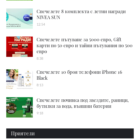
Спечелете 8 комплекта с летни награди
NIVEA SUN
12:54
Спечелете пътуване за 5000 евро, Gift
карти по 50 евро и тайни пътувания по 500
евро
8:38
Спечелете 10 броя телефони iPhone 16
Black
8:13
Спечелете почивка под звездите, раници,
бутилки за вода, външни батерии
9:18
Приятели