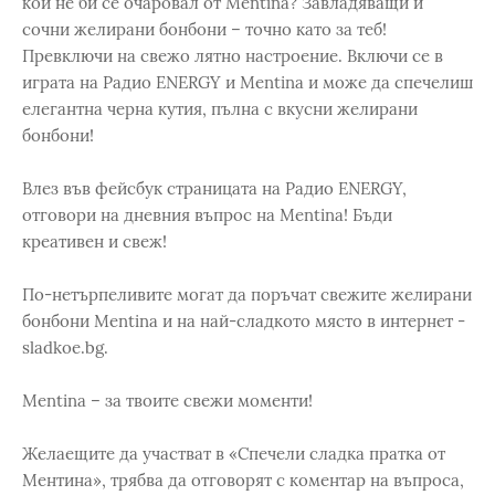
кой не би се очаровал от Mentina? Завладяващи и
сочни желирани бонбони – точно като за теб!
Превключи на свежо лятно настроение. Включи се в
играта на Радио ENERGY и Mentina и може да спечелиш
елегантна черна кутия, пълна с вкусни желирани
бонбони!
Влез във фейсбук страницата на Радио ENERGY,
отговори на дневния въпрос на Mentina! Бъди
креативен и свеж!
По-нетърпеливите могат да поръчат свежите желирани
бонбони Mentina и на най-сладкото място в интернет -
sladkoe.bg.
Mentina – за твоите свежи моменти!
Желаещите да участват в «Спечели сладка пратка от
Ментина», трябва да отговорят с коментар на въпроса,