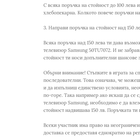
С всяка поръчка на стойност до 100 лева
хлебопекарна. Колкото повече поръчки на
3. Направи поръчка на стойност над 150 л
Всяка поръчка над 150 лева ти дава възмо
телевизор Samsung 50TU7072. И не забрав
стойност ти носи допълнителни шансове з
Обърни внимание! Стъпките в играта за сп
последователни. Това означава, че можеш
и да изпълниш единствено условията, нео
по-горе. Така например ако искаш да се с
телевизор Samsung, необходимо е да влезе
стойност надвишава 150 лв. Поръчката ти
Всеки участник има право на неограничен
доставка се предоставя еднократно на ре