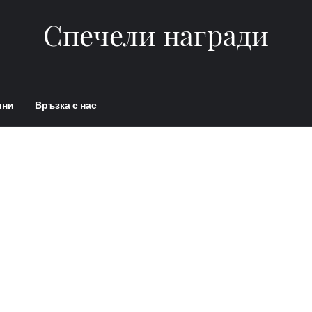
Спечели награди
ини
Връзка с нас