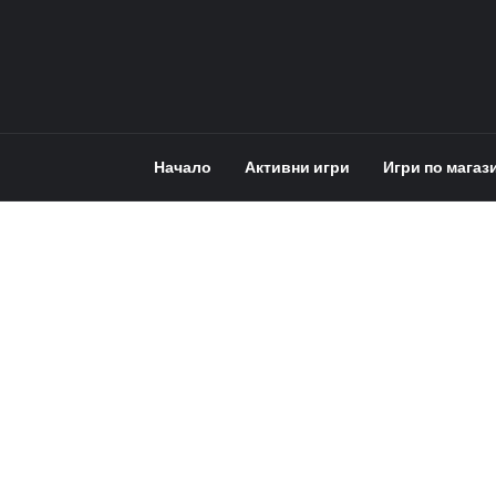
Начало
Активни игри
Игри по магаз