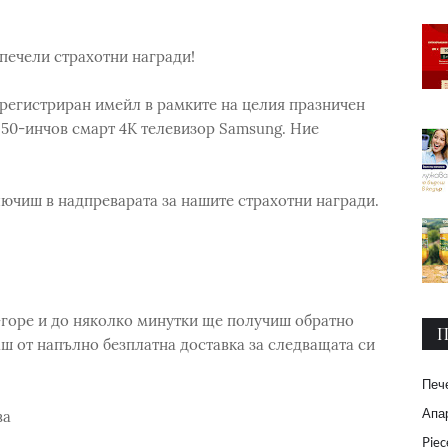
Спечели страхотни награди!
 регистриран имейл в рамките на целия празничен
и 50-инчов смарт 4K телевизор Samsung. Ние
лючиш в надпреварата за нашите страхотни награди.
-горе и до няколко минутки ще получиш обратно
П
ш от напълно безплатна доставка за следващата си
Печ
Апар
ва
Piec