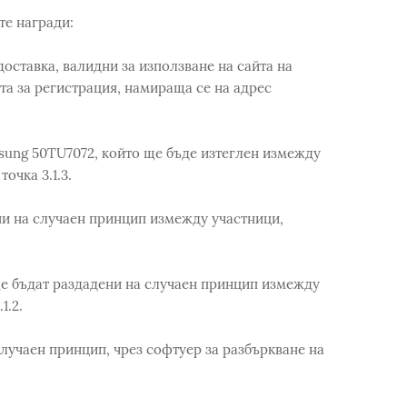
те награди:
доставка, валидни за използване на сайта на
ата за регистрация, намираща се на адрес
msung 50TU7072, който ще бъде изтеглен измежду
очка 3.1.3.
ени на случаен принцип измежду участници,
 ще бъдат раздадени на случаен принцип измежду
1.2.
лучаен принцип, чрез софтуер за разбъркване на