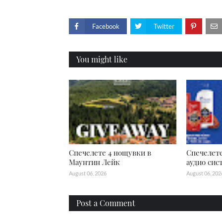
Facebook
Twitter
You might like
Спечелете 4 нощувки в
Спечелете
Маунтин Лейк
аудио сис
August 06, 2026
August 06, 202
Post a Comment