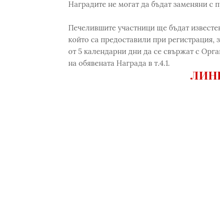
Наградите не могат да бъдат заменяни с пр
Печелившите yчacтници ще бъдат известе
който са предоставили при регистрация, з
от 5 календарни дни да се свържат с Орга
на обявената Награда в т.4.1.
ЛИНК