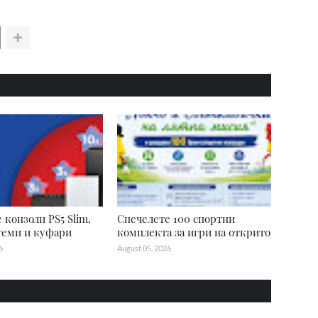
 конзоли PS5 Slim,
Спечелете 100 спортни
теми и куфари
комплекта за игри на открито
6
August 05, 2026