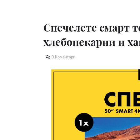
Спечелете смарт т
хлебопекарни и ха
0 Коментари