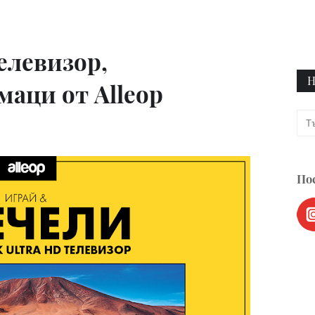
елевизор,
Н
маци от Alleop
Пос