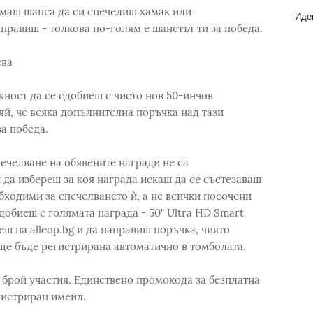
 имаш шанса да си спечелиш хамак или
Идеи
правиш - толкова по-голям е шанстът ти за победа.
ева
жност да се сдобиеш с чисто нов 50-инчов
яй, че всяка допълнителна поръчка над тази
а победа.
ечелване на обявените награди не са
 да избереш за коя награда искаш да се състезаваш
бходими за спечелването ѝ, а не всички посочени
добиеш с голямата награда - 50" Ultra HD Smart
ш на alleop.bg и да направиш поръчка, чиято
 ще бъде регистрирана автоматично в томболата.
 брой участия. Единствено промокода за безплатна
гистриран имейл.