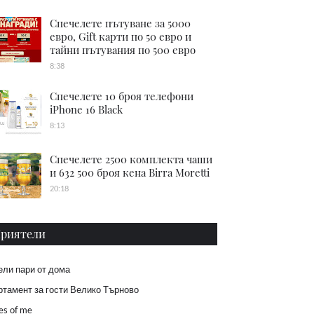
Спечелете пътуване за 5000
евро, Gift карти по 50 евро и
тайни пътувания по 500 евро
8:38
Спечелете 10 броя телефони
iPhone 16 Black
8:13
Спечелете 2500 комплекта чаши
и 632 500 броя кена Birra Moretti
20:18
риятели
ели пари от дома
тамент за гости Велико Търново
es of me