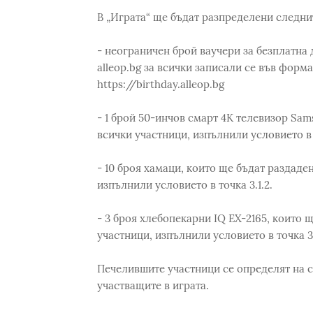
В „Играта“ ще бъдат разпределени следни
- неограничен брой ваучери за безплатна 
alleop.bg за всички записали се във форм
https://birthday.alleop.bg
- 1 брой 50-инчов смарт 4K телевизор Sa
всички участници, изпълнили условието в т
- 10 броя хамаци, които ще бъдат раздад
изпълнили условието в точка 3.1.2.
- 3 броя хлебопекарни IQ EX-2165, които
участници, изпълнили условието в точка 3.
Печелившите участници се определят на с
участващите в играта.