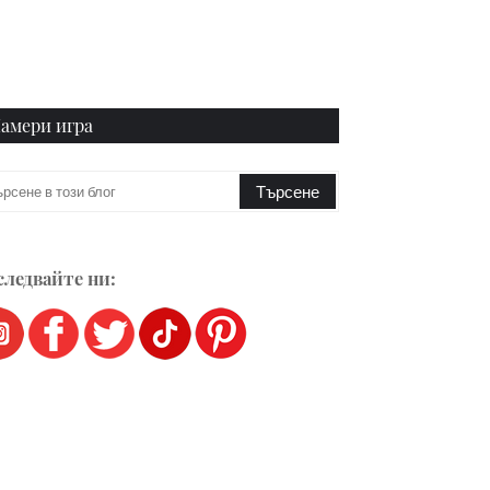
амери игра
ледвайте ни: