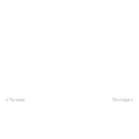
По-нова
По-стара