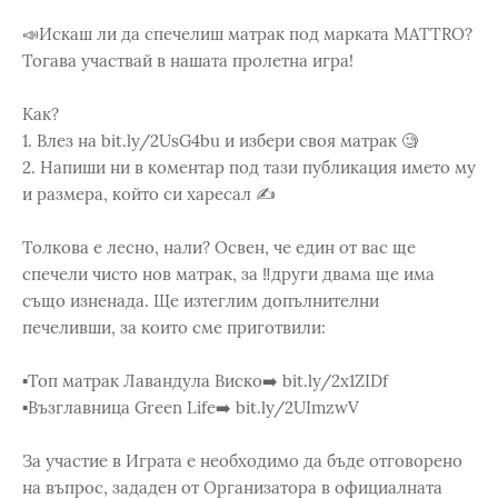
📣Искаш ли да спечелиш матрак под марката MATTRO?
Тогава участвай в нашата пролетна игра!
Как?
1. Влез на bit.ly/2UsG4bu и избери своя матрак 🧐
2. Напиши ни в коментар под тази публикация името му
и размера, който си харесал ✍️
Толкова е лесно, нали? Освен, че един от вас ще
спечели чисто нов матрак, за ‼️други двама ще има
също изненада. Ще изтеглим допълнителни
печеливши, за които сме приготвили:
▪️Топ матрак Лавандула Виско➡️ bit.ly/2x1ZIDf
▪️Възглавница Green Life➡️ bit.ly/2UImzwV
За участие в Играта е необходимо да бъде отговорено
на въпрос, зададен от Организатора в официалната