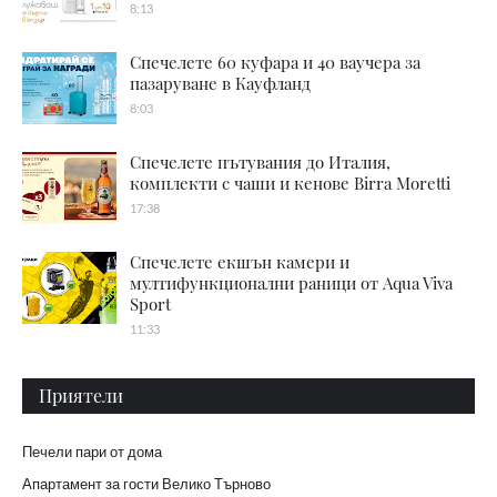
8:13
Спечелете 60 куфара и 40 ваучера за
пазаруване в Кауфланд
8:03
Спечелете пътувания до Италия,
комплекти с чаши и кенове Birra Moretti
17:38
Спечелете екшън камери и
мултифункционални раници от Aqua Viva
Sport
11:33
Приятели
Печели пари от дома
Апартамент за гости Велико Търново