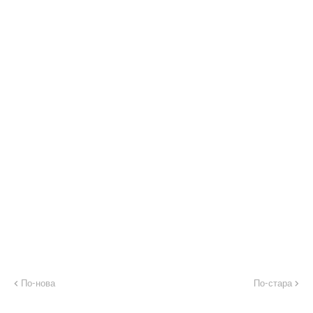
По-нова
По-стара