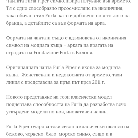
Чантата Furla Piper символизира пътуване във времето.
Тя е едно своеобразно преосмисляне на иконичния,
така обичан стил Furla, като е добавено новото лого на
бранда, а детайлите са във формата на арка.
Формата на чантата също е вдъхновена от иконичния
символ на модната къща – арката на вратата на
сградата на Fondazione Furla в Болоня.
Оригиналната чанта Furla Piper е икона за модната
къща. Женствената и недокосната от времето, тази
линия е представена за пръв път през 2011 г.
Новото представяне на този класически модел
подчертава способността на Furla да разработва вече
утвърдени модели по нов, иновативен начин.
Furla Piper очарова този сезон в класически нюанси на
бежово, червено, бяло, морско синьо, също и в