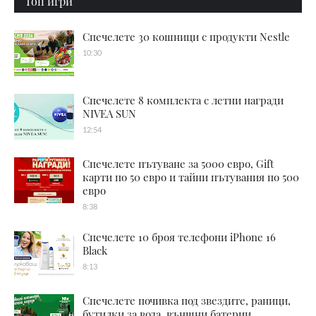
Топ игри
Спечелете 30 кошници с продукти Nestle
10:30
Спечелете 8 комплекта с летни награди
NIVEA SUN
12:54
Спечелете пътуване за 5000 евро, Gift
карти по 50 евро и тайни пътувания по 500
евро
8:38
Спечелете 10 броя телефони iPhone 16
Black
8:13
Спечелете почивка под звездите, раници,
бутилки за вода, външни батерии