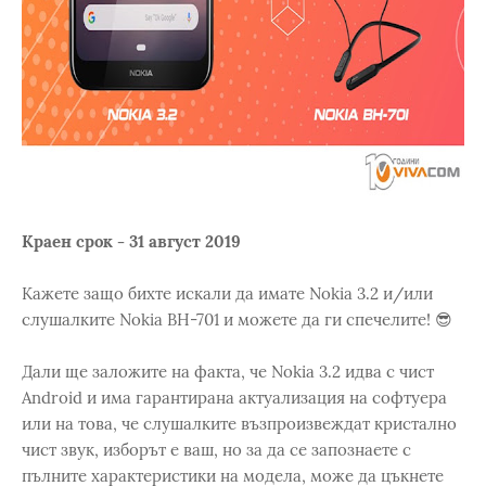
Краен срок - 31 август 2019
Кажете защо бихте искали да имате Nokia 3.2 и/или
слушалките Nokia BH-701 и можете да ги спечелите! 😎
Дали ще заложите на факта, че Nokia 3.2 идва с чист
Android и има гарантирана актуализация на софтуера
или на това, че слушалките възпроизвеждат кристално
чист звук, изборът е ваш, но за да се запознаете с
пълните характеристики на модела, може да цъкнете