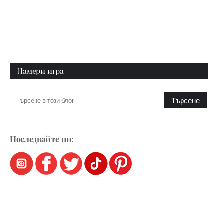
Намери игра
Последвайте ни: