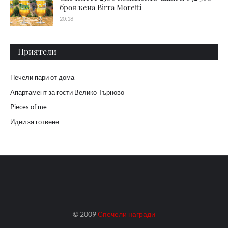
броя кена Birra Moretti
20:18
Приятели
Печели пари от дома
Апартамент за гости Велико Търново
Pieces of me
Идеи за готвене
© 2009
Спечели награди