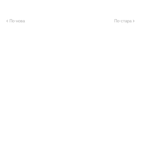
По-нова
По-стара