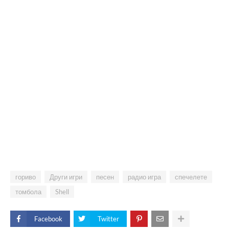
гориво
Други игри
песен
радио игра
спечелете
томбола
Shell
Facebook
Twitter