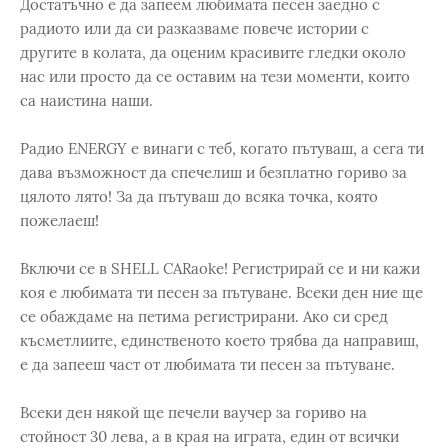
Достатъчно е да запеем любимата песен заедно с
радиото или да си разказваме повече истории с
другите в колата, да оценим красивите гледки около
нас или просто да се оставим на тези моменти, които
са наистина наши.
Радио ENERGY е винаги с теб, когато пътуваш, а сега ти
дава възможност да спечелиш и безплатно гориво за
цялото лято! За да пътуваш до всяка точка, която
пожелаеш!
Включи се в SHELL CARaoke! Регистрирай се и ни кажи
коя е любимата ти песен за пътуване. Всеки ден ние ще
се обаждаме на петима регистрирани. Ако си сред
късметлиите, единственото което трябва да направиш,
е да запееш част от любимата ти песен за пътуване.
Всеки ден някой ще печели ваучер за гориво на
стойност 30 лева, а в края на играта, един от всички