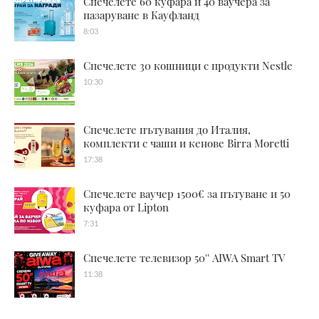
Спечелете 60 куфара и 40 ваучера за
пазаруване в Кауфланд
8:03
Спечелете 30 кошници с продукти Nestle
10:30
Спечелете пътувания до Италия,
комплекти с чаши и кенове Birra Moretti
17:38
Спечелете ваучер 1500€ за пътуване и 50
куфара от Lipton
7:31
Спечелете телевизор 50'' AIWA Smart TV
11:38