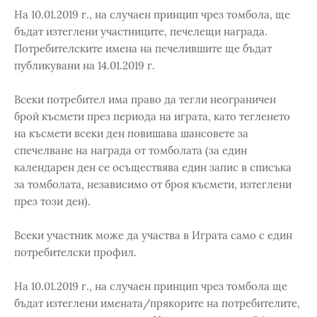
На 10.01.2019 г., на случаен принцип чрез томбола, ще
бъдат изтеглени участниците, печелещи награда.
Потребителските имена на печелившите ще бъдат
публикувани на 14.01.2019 г.
Всеки потребител има право да тегли неограничен
брой късмети през периода на играта, като тегленето
на късмети всеки ден повишава шансовете за
спечелване на награда от томболата (за един
календарен ден се осъществява един запис в списъка
за томболата, независимо от броя късмети, изтеглени
през този ден).
Всеки участник може да участва в Играта само с един
потребителски профил.
На 10.01.2019 г., на случаен принцип чрез томбола ще
бъдат изтеглени имената/прякорите на потребителите,