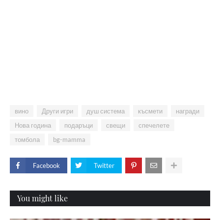
вино
Други игри
душ система
късмети
награди
Нова година
подаръци
свещи
спечелете
томбола
bg-mamma
Facebook
Twitter
You might like