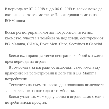
В периода от 07.12.2018 г. до 06.01.2019 г. всеки може да
изтегли своето късметче от Новогодишната игра на
BG-Mamma
Всеки регистриран и логнат потребител, изтеглил
късметче, участва в томбола за подаръци, осигурени от
BG-Mamma, СИМА, Dove Men+Care, Seewines и Gancini.
Всеки има право да тегли неограничен брой късмети
през периода на играта.
В томболата за награди се включват само имената/
прякорите на регистрирани и логнати в BG-Mamma
потребители.
Тегленето на късмети всеки ден повишава шансовете
за спечелване на награда от томболата.
Всеки участник може да участва в играта само с един
потребителски профил.