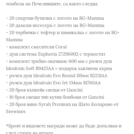
томбола на Печелившите, са както следва:
- 20 спортни бутилки с логото на BG-Mamma
- 20 дамски несесера с логото на BG-Mamma
- 20 торбички с тефтер и химикалка с логото на BG-
Mamma
- комплект смесители Coral
- душ система Euphoria 27296002 с термостат
- комплект тръбно окачване 600 мм с ръчен душ
Idealrain Soft B9425AA + подарък хавлиена кърпа
- ръчен душ Idealrain Evo Round 110мм B2231AA
- ръчен душ Idealrain Evo Jet 134мм B1760AA
- 20 броя къпкейк свещи от Gancini
- 10 броя свещи тип кутия бонбони от Gancini
- 20 броя вино Syrah Premium на Шато Коларово от
Seewines
*Броят и видовете награди може да бъде допълван и
след старта на играта.