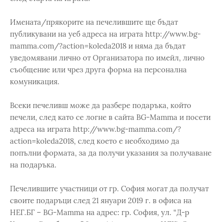
Имената/прякорите на печелившите ще бъдат
публикувани на уеб адреса на играта http://www.bg-
mamma.com/?action=koleda2018 и няма да бъдат
уведомявани лично от Организатора по имейл, лично
съобщение или чрез друга форма на персонална
комуникация.
Всеки печеливш може да разбере подаръка, който
печели, след като се логне в сайта BG-Mamma и посети
адреса на играта http://www.bg-mamma.com/?
action=koleda2018, след което е необходимо да
попълни формата, за да получи указания за получаване
на подаръка.
Печелившите участници от гр. София могат да получат
своите подаръци след 21 януари 2019 г. в офиса на
НЕГ.БГ – BG-Mamma на адрес: гр. София, ул. “Д-р