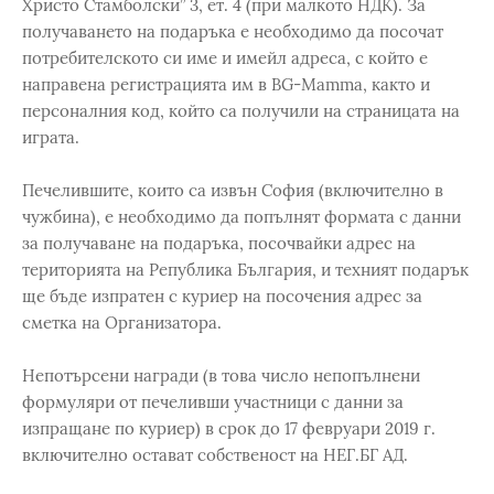
Христо Стамболски” 3, ет. 4 (при малкото НДК). За
получаването на подаръка е необходимо да посочат
потребителското си име и имейл адреса, с който е
направена регистрацията им в BG-Mamma, както и
персоналния код, който са получили на страницата на
играта.
Печелившите, които са извън София (включително в
чужбина), е необходимо да попълнят формата с данни
за получаване на подаръка, посочвайки адрес на
територията на Република България, и техният подарък
ще бъде изпратен с куриер на посочения адрес за
сметка на Организатора.
Непотърсени награди (в това число непопълнени
формуляри от печеливши участници с данни за
изпращане по куриер) в срок до 17 февруари 2019 г.
включително остават собственост на НЕГ.БГ АД.