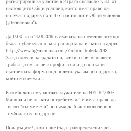
регистрирани за участие в Играта съгласно т. 3.1. от
настоящите Общи условия, които имат право да
получат подарък по т. 4 от настоящите Общи условия
(„Печеливши”).
До 17.00 ч. на 14.01.2019 г. имената на печелившите ще
бъдат публикувани на страницата на играта на адрес:
http://www.bg-mamma.com/?action=koleda2018
За да получи наградата си, всеки от печелившите
трябва да се логне с профила си и да попълни
съответната форма под полето, указващо подаръка,
който е спечелил.
В томболата не участват служители на НЕГ.БГ/BG-
Mamma и нелогнати потребители. Те имат право да
теглят “късметчета”, но няма да бъдат включени в
томболата за подаръци.
Подаръците*, които ще бъдат разпределени чрез