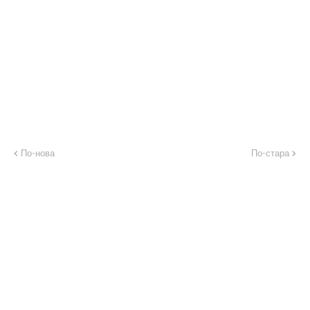
По-нова
По-стара