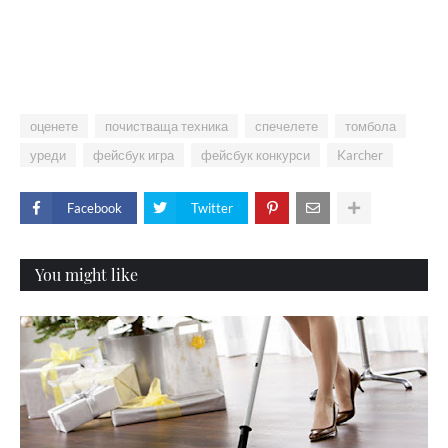
оценете
почистваща техника
спечелете
томбола
уреди
фейсбук игра
фейсбук конкурси
Karcher
Facebook
Twitter
You might like