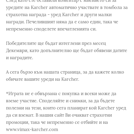
След като сте оставили коментар с мнението си за
уредите на Karcher автоматично участвате в томбола за
страхотна награда - уред Karcher и други малки
награди. Печелившият няма да е само един, така че
непременно споделете впечатленията си.
Победителите ще бъдат изтеглени през месец
Декември, като допълнително ще бъдат обявени датите
и наградите.
А сега бързо към нашата страница, за да кажете колко
обичате вашите уреди на Karcher.
*Играта не е обвързана с покупка и всеки може да
вземе участие. Споделяйте и снимки, за да бъдете
полезни на тези, които сега планират кой Karcher уред
да си вземат. В нашия сайт Ви очакват страхотни
промоции, така че непременно се отбийте и на
www.vimax-karcher.com