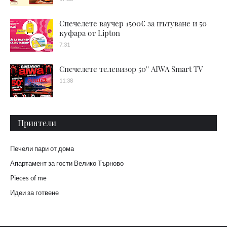
Спечелете ваучер 1500€ за пътуване и 50
куфара от Lipton
7:31
Спечелете телевизор 50'' AIWA Smart TV
11:38
Приятели
Печели пари от дома
Апартамент за гости Велико Търново
Pieces of me
Идеи за готвене