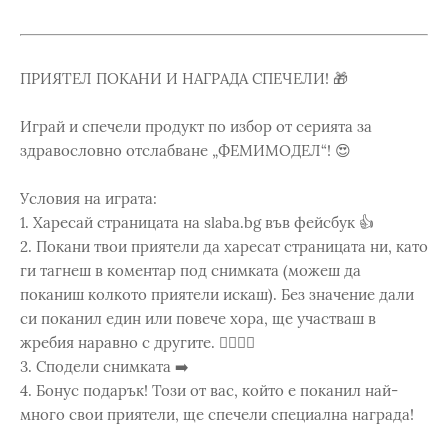
ПРИЯТЕЛ ПОКАНИ И НАГРАДА СПЕЧЕЛИ! 🎁
Играй и спечели продукт по избор от серията за
здравословно отслабване „ФЕМИМОДЕЛ“! 😍
Условия на играта:
1. Харесай страницата на slaba.bg във фейсбук 👍
2. Покани твои приятели да харесат страницата ни, като
ги тагнеш в коментар под снимката (можеш да
поканиш колкото приятели искаш). Без значение дали
си поканил един или повече хора, ще участваш в
жребия наравно с другите. 🙋‍♂️🙋‍♀️
3. Сподели снимката ➡️
4. Бонус подарък! Този от вас, който е поканил най-
много свои приятели, ще спечели специална награда!