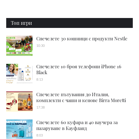
Топ игри
Спечелете 30 кошници с продукти Nestle
10:30
Спечелете 10 броя телефони iPhone 16
Black
8:13
Спечелете пътувания до Италия,
комплекти с чаши и кенове Birra Moretti
17:38
Спечелете 60 куфара и 40 ваучера за
пазаруване в Кауфланд
8:03