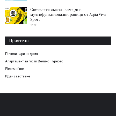
Спечелете екшън камери и
мултифункционални раници от Aqua Viva
Sport
11:33
Приятели
Печели пари от дома
Апартамент за гости Велико Търново
Pieces of me
Идеи за готвене