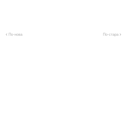
По-нова
По-стара