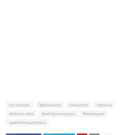
отслабване
Приключили
спечелете
томбола
фейсбук игра
фейсбук конкурси
Фемимодел
хранителна добавка