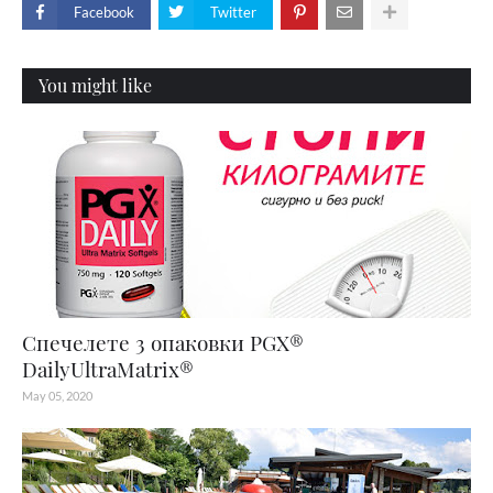
Facebook
Twitter
You might like
Спечелете 3 опаковки PGX®
DailyUltraMatrix®
May 05, 2020