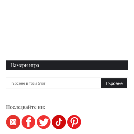
Намери игра
Последвайте ни: