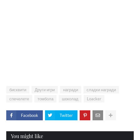
бисквити
Други игри
награди
сладки награди
спечелете
томбола
шоколад
Loacker
Facebook
Twitter
You might like