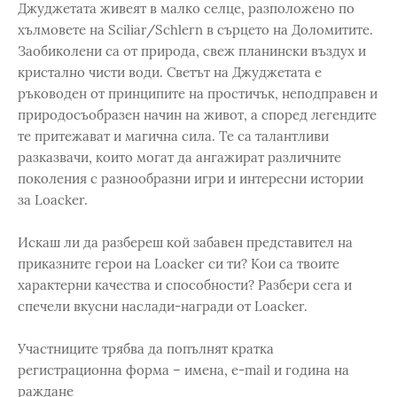
Джуджетата живеят в малко селце, разположено по
хълмовете на Sciliar/Schlern в сърцето на Доломитите.
Заобиколени са от природа, свеж планински въздух и
кристално чисти води. Светът на Джуджетата е
ръководен от принципите на простичък, неподправен и
природосъобразен начин на живот, а според легендите
те притежават и магична сила. Те са талантливи
разказвачи, които могат да ангажират различните
поколения с разнообразни игри и интересни истории
за Loacker.
Искаш ли да разбереш кой забавен представител на
приказните герои на Loacker си ти? Кои са твоите
характерни качества и способности? Разбери сега и
спечели вкусни наслади-награди от Loacker.
Участниците трябва да попълнят кратка
регистрационна форма – имена, e-mail и година на
раждане