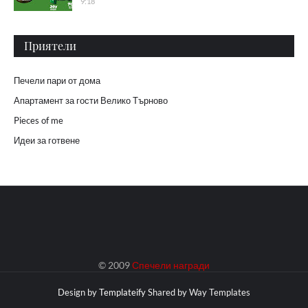
9:18
Приятели
Печели пари от дома
Апартамент за гости Велико Търново
Pieces of me
Идеи за готвене
© 2009
Спечели награди
Design by
Templateify
Shared by
Way Templates