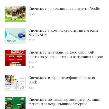
Спечелете 30 кошници с продукти Nestle
10:30
Спечелете 8 комплекта с летни награди
NIVEA SUN
12:54
Спечелете пътуване за 5000 евро, Gift
карти по 50 евро и тайни пътувания по 500
евро
8:38
Спечелете 10 броя телефони iPhone 16
Black
8:13
Спечелете почивка под звездите, раници,
бутилки за вода, външни батерии