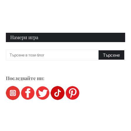
Намери игра
Последвайте ни: