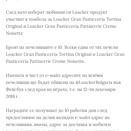
След като изберат любимия си Loacker продукт
участват в томбола за Loacker Gran Pasticceria Tortina
Original и Loacker Gran Pasticceria Pattiserrie Creme
Noisette
Броят на печелившите е 10. Всеки един от тях печели
Loacker Gran Pasticceria Tortina Original и Loacker Gran
Pasticceria Pattiserrie Creme Noisette.
Имената и част от е-майл адресите на всички
печеливши ще бъдат обявени на @LoackerBulgaria във
Фейсбук след края на играта, т.е. на 12-ти декември
2018 г.
Наградите се получават до 10 работни дни след
предоставяне на целия валиден е-майл адрес на
печелившия, имена, адрес за доставка и мобилен