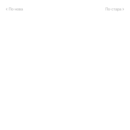
По-нова
По-стара