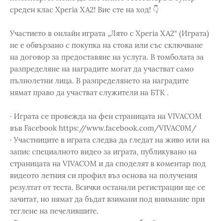
среден клас Xperia XA2! Вие сте на ход! 👇
Участието в онлайн играта „Лято с Xperia XA2“ (Играта)
не е обвързано с покупка на стока или със сключване
на договор за предоставяне на услуга. В томболата за
разпределяне на наградите могат да участват само
пълнолетни лица. В разпределянето на наградите
нямат право да участват служители на БТК .
· Играта се провежда на фен страницата на VIVACOM
във Facebook https://www.facebook.com/VIVAC0M/
· Участниците в играта следва да гледат на живо или на
запис специалното видео за играта, публикувано на
страницата на VIVACOM и да споделят в коментар под
видеото летния си профил въз основа на получения
резултат от теста. Всички останали регистрации ще се
зачитат, но нямат да бъдат взимани под внимание при
теглене на печелившите.