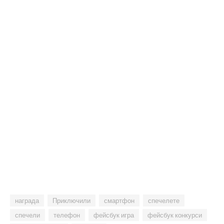
награда
Приключили
смартфон
спечелете
спечели
телефон
фейсбук игра
фейсбук конкурси