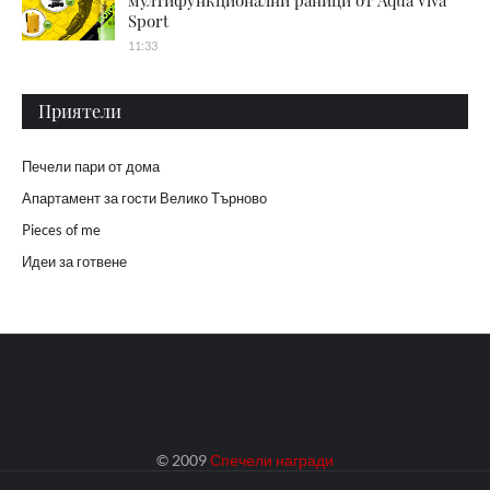
Sport
11:33
Приятели
Печели пари от дома
Апартамент за гости Велико Търново
Pieces of me
Идеи за готвене
© 2009
Спечели награди