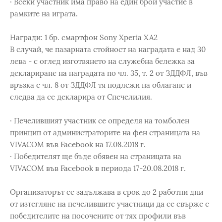
· Всеки участник има право на един брой участие в
рамките на играта.
Награди: 1 бр. смартфон Sony Xperia XA2
В случай, че пазарната стойност на наградата е над 30
лева - с оглед изготвянето на служебна бележка за
деклариране на наградата по чл. 35, т. 2 от ЗДДФЛ, във
връзка с чл. 8 от ЗДДФЛ тя подлежи на облагане и
следва да се декларира от Спечелилия.
· Печелившият участник се определя на томболен
принцип от администраторите на фен страницата на
VIVACOM във Facebook на 17.08.2018 г.
· Победителят ще бъде обявен на страницата на
VIVACOM във Facebook в периода 17-20.08.2018 г.
Организаторът се задължава в срок до 2 работни дни
от изтегляне на печелившите участници да се свърже с
победителите на посочените от тях профили във