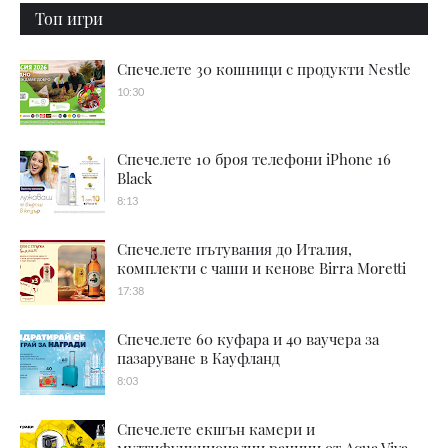
Топ игри
Спечелете 30 кошници с продукти Nestle
10:30
Спечелете 10 броя телефони iPhone 16
Black
8:13
Спечелете пътувания до Италия,
комплекти с чаши и кенове Birra Moretti
17:38
Спечелете 60 куфара и 40 ваучера за
пазаруване в Кауфланд
8:03
Спечелете екшън камери и
мултифункционални раници от Aqua Viva