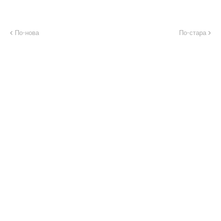
По-нова
По-стара