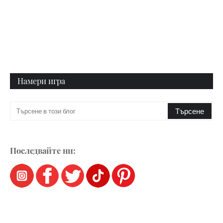
Намери игра
Последвайте ни: