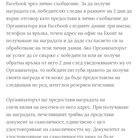
Facebook чрез лично съобщение. За да получи
наградата си, победителят следва в рамките на 2 дни да
върне отговор като предостави в лично съобщение до
Организатора във Facebook следните данни: три имена;
телефон за връзка, точен адрес на офис на Еконт за
получаване на наградата и да даде съгласието си за
обработване на тези лични данни. Ако Организаторът
не успее да се свърже с победителя или не получи
обратна връзка от него 2 дни след уведомяването му от
Организатора, то победителят губи правото да получи
своята награда и тя може да бъде предоставена на
следващия по ред, изтеглен резервен печеливш.
Организаторът ще предостави наградата на
спечелилия на посочен от него адрес. При получаване
на наградата, печелившият трябва да представи
документ за самоличност, единствено с цел
удостоверяване на самоличността му. Документът за
удостоверяване на самоличността няма да бъде