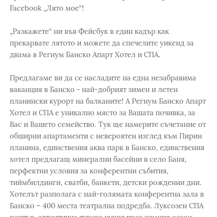
Facebook „Лято мое“!
„Разкажете“ ни във Фейсбук в един кадър как
прекарвате лятото и можете да спечелите уикенд за
двама в Регнум Банско Апарт Хотел и СПА.
Предлагаме ви да се насладите на една незабравима
ваканция в Банско - най-добрият зимен и летен
планински курорт на балканите! А Регнум Банско Апарт
Хотел и СПА е уникално място за Вашата почивка, за
Вас и Вашето семейство. Тук ще намерите съчетание от
обширни апартаменти с невероятен изглед към Пирин
планина, единствения аква парк в Банско, единствения
хотел предлагащ минерални басейни в село Баня,
перфектни условия за конферентни събития,
тиймбилдинги, сватби, банкети, детски рожденни дни.
Хотелът разполага с най-голямата конферентна зала в
Банско – 400 места театрална подредба. Луксозен СПА