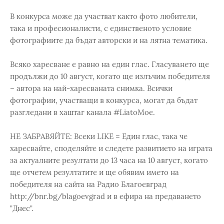
В конкурса може да участват както фото любители,
така и професионалисти, с единственото условие
фотографиите да бъдат авторски и на лятна тематика.
Всяко харесване е равно на един глас. Гласуването ще
продължи до 10 август, когато ще излъчим победителя
– автора на най-харесваната снимка. Всички
фотографии, участващи в конкурса, могат да бъдат
разгледани в хаштаг канала #LiatoMoe.
НЕ ЗАБРАВЯЙТЕ: Всеки LIKE = Един глас, така че
харесвайте, споделяйте и следете развитието на играта
за актуалните резултати до 13 часа на 10 август, когато
ще отчетем резултатите и ще обявим името на
победителя на сайта на Радио Благоевград
http://bnr.bg/blagoevgrad и в ефира на предаването
"Днес".