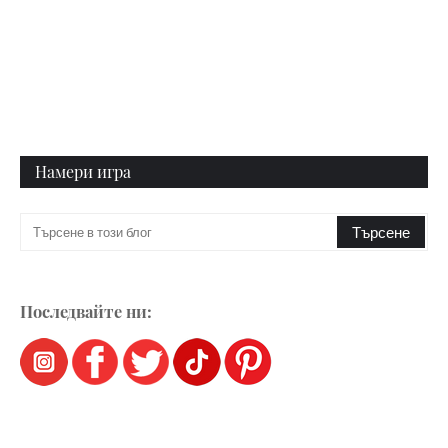
Намери игра
Последвайте ни: