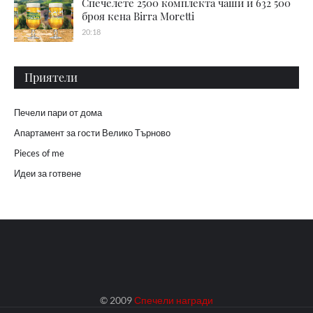
Спечелете 2500 комплекта чаши и 632 500
броя кена Birra Moretti
20:18
Приятели
Печели пари от дома
Апартамент за гости Велико Търново
Pieces of me
Идеи за готвене
© 2009
Спечели награди