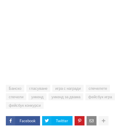
Банско
гласуване
игра с награди
спечелете
спечели
уикенд
уикенд за двама
фейсбук игра
фейсбук конкурси
Facebook
Twitter