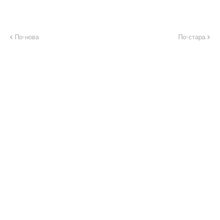
По-нова
По-стара