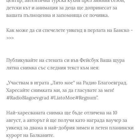
център, автентична турска кухня през зимния сезон,
детски кът и анимация за деца ще допринесат за
вашата пълноценна и запомняща се почивка.
Как може да си спечелете уикенд в перлата на Банско -
>>>
Публикувайте на стената си във Фейсбук Ваша щура
лятна снимка със следния текст към нея:
„Участвам в играта „Лято мое“ на Радио Благоевград.
Харесайте снимката ми, за да гласувате за мен!
#RadioBlagoevgrad #LiatoMoe#Regnum”.
Най-харесваната снимка ще бъде отличена на 10
август, а авторът ѝ ще получи като награда ваучер за
уикенд за двама в най-добрия зимен и летен планински
курорт на Балканите.