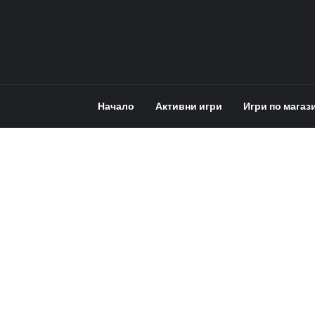
Начало
Активни игри
Игри по магаз