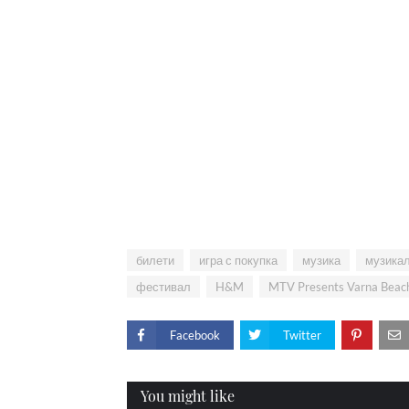
билети
игра с покупка
музика
музика
фестивал
H&M
MTV Presents Varna Beac
Facebook
Twitter
You might like