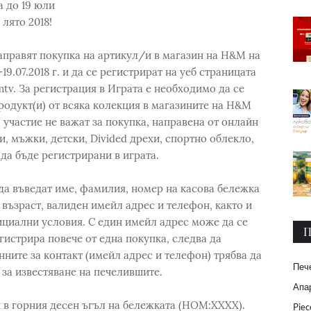
 до 19 юли
лято 2018!
направят покупка на артикул/и в магазин на H&M на
19.07.2018 г. и да се регистрират на уеб страницата
tv. За регистрация в Играта е необходимо да се
родукт(и) от всяка колекция в магазините на H&M
 участие не важат за покупка, направена от онлайн
, мъжки, детски, Divided дрехи, спортно облекло,
да бъде регистрирани в играта.
 да въведат име, фамилия, номер на касова бележка
, възраст, валиден имейл адрес и телефон, както и
циални условия. С един имейл адрес може да се
П
гистрира повече от една покупка, следва да
ните за контакт (имейл адрес и телефон) трябва да
Печ
 за известяване на печелившите.
Апар
 в горния десен ъгъл на бележката (НОМ:ХХХХ).
Piec