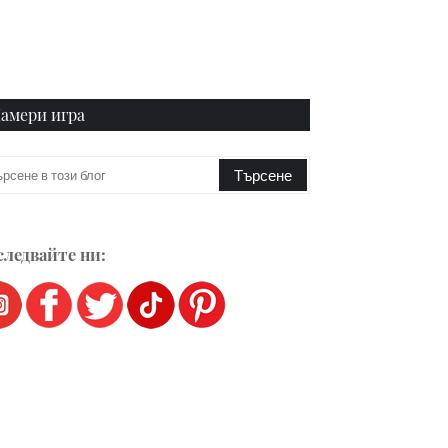
амери игра
ледвайте ни: