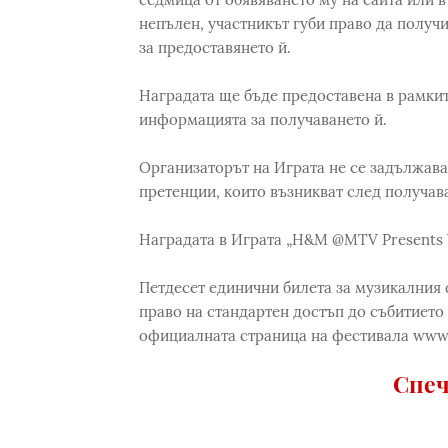
непълен, участникът губи право да получ
за предоставянето й.
Наградата ще бъде предоставена в рамките
информацията за получаването й.
Организаторът на Играта не се задължав
претенции, които възникват след получава
Наградата в Играта „H&M @MTV Presents V
Петдесет единични билета за музикалния 
право на стандартен достъп до събитието
официалната страница на фестивала www
Спеч