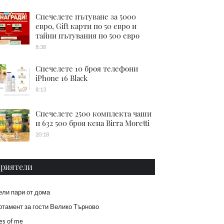
Спечелете пътуване за 5000
евро, Gift карти по 50 евро и
тайни пътувания по 500 евро
8:38
Спечелете 10 броя телефони
iPhone 16 Black
8:13
Спечелете 2500 комплекта чаши
и 632 500 броя кена Birra Moretti
20:18
риятели
ели пари от дома
тамент за гости Велико Търново
es of me