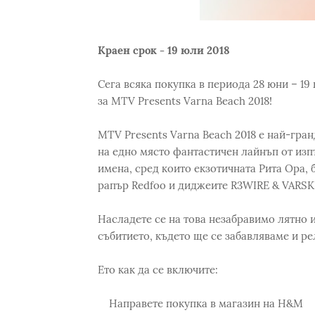
Краен срок - 19 юли 2018
Сега всяка покупка в периода 28 юни – 19
за MTV Presents Varna Beach 2018!
MTV Presents Varna Beach 2018 е най-гра
на едно място фантастичен лайнъп от изп
имена, сред които екзотичната Рита Ора, 
рапър Redfoo и диджеите R3WIRE & VARSKI
Насладете се на това незабравимо лятно 
събитието, където ще се забавляваме и р
Ето как да се включите:
Направете покупка в магазин на H&M