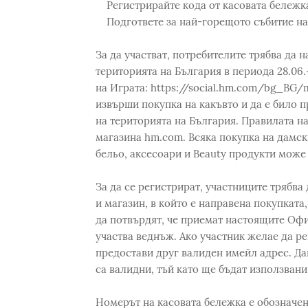
Регистрирайте кода от касовата бележка
Подгответе за най-горещото събитие на 
За да участват, потребителите трябва да 
територията на България в периода 28.06.-
на Играта: https://social.hm.com/bg_BG/m
извърши покупка на какъвто и да е било п
на територията на България. Правилата на
магазина hm.com. Всяка покупка на дамски
бельо, аксесоари и Beauty продукти може 
За да се регистрират, участниците трябва
и магазин, в който е направена покупката
да потвърдят, че приемат настоящите Офи
участва веднъж. Ако участник желае да ре
предостави друг валиден имейл адрес. Дан
са валидни, тъй като ще бъдат използвани
Номерът на касовата бележка е обозначен