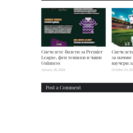
Спечелете билети за Premier
Спечелете
League, фен тениски и чаши
за мачове
Guinness
ваучери з
January 30, 2026
October 24, 20
Post a Comment