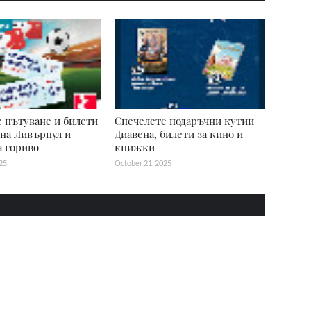
 пътуване и билети
Спечелете подаръчни кутии
 на Ливърпул и
Диавена, билети за кино и
а гориво
книжки
25
October 21, 2025