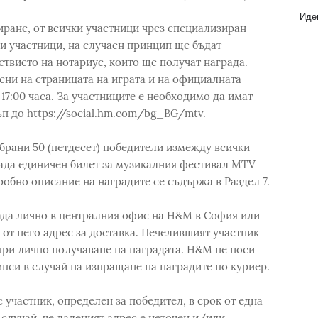
Идеи
ране, от всички участници чрез специализиран
и участници, на случаен принцип ще бъдат
ствието на нотариус, които ще получат награда.
ни на страницата на играта и на официалната
7:00 часа. За участниците е необходимо да имат
ъп до https://social.hm.com/bg_BG/mtv.
брани 50 (петдесет) победители измежду всички
рада единичен билет за музикалния фестивал MTV
дробно описание на наградите се съдържа в Раздел 7.
ада лично в централния офис на H&M в София или
 от него адрес за доставка. Печелившият участник
при лично получаване на наградата. H&M не носи
ипси в случай на изпращане на наградите по куриер.
 участник, определен за победител, в срок от една
 случай, че даденият адрес е неточен и/или