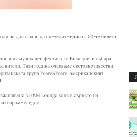
 юли ви дава шанс да спечелите един от 50-те билета
ндиозния музикален фестивал в Бълагрия и събира
ълнители. Тази година очакваме световнозивестни
британската група Years&Years, американският
Т
.
изживяване в H&M Lounge zone в сърцето на
елаксираме заедно!