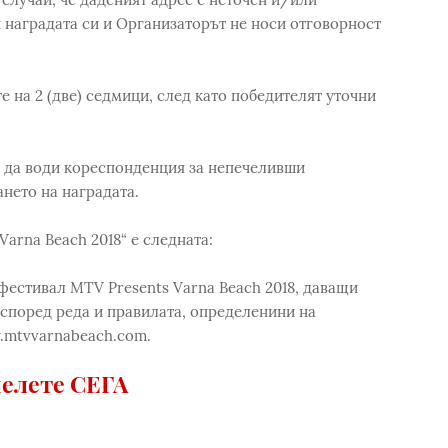
и наградата си и Организаторът не носи отговорност
 на 2 (две) седмици, след като победителят уточни
а да води кореспонденция за непечеливши
нето на наградата.
arna Beach 2018“ е следната:
фестивал MTV Presents Varna Beach 2018, даващи
 според реда и правилата, определенини на
.mtvvarnabeach.com.
елете СЕГА