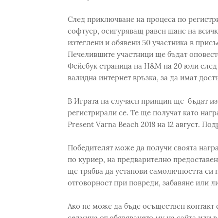
След приключване на процеса по регистри
софтуер, осигуряващ равен шанс на всичк
изтеглени и обявени 50 участника в присъ
Печелившите участници ще бъдат оповесте
Фейсбук страница на H&M на 20 юли след 1
валидна интернет връзка, за да имат дост
В Играта на случаен принцип ще бъдат из
регистрирали се. Те ще получат като наг
Present Varna Beach 2018 на 12 август. По
Победителят може да получи своята нагр
по куриер, на предварително предоставен
ще трябва да установи самоличността си 
отговорност при повреди, забавяне или л
Ако не може да бъде осъществен контакт с
седмица от обявяването му на сайта или в