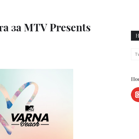
а за MTV Presents
Н
Пос