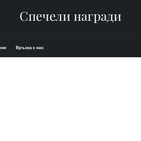
Спечели награди
ини
Връзка с нас