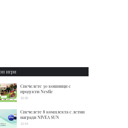
оп игри
Спечелете 30 кошници с
продукти Nestle
10:30
Спечелете 8 комплекта с летни
награди NIVEA SUN
12:54