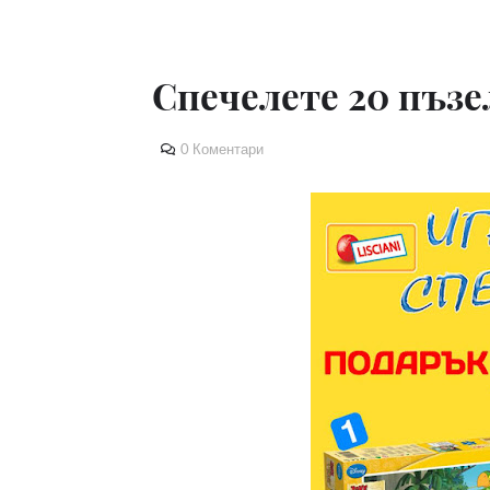
Спечелете 20 пъзела
0 Коментари