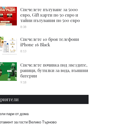
Спечелете пътуване за 5000
евро, Gift карти по 50 евро и
тайни пътувания по 500 евро
8:38
Спечелете 10 броя телефони
iPhone 16 Black
8:13
Спечелете почивка под звездите,
раници, бутилки за вода, външни
батерии
9:18
риятели
ели пари от дома
тамент за гости Велико Търново