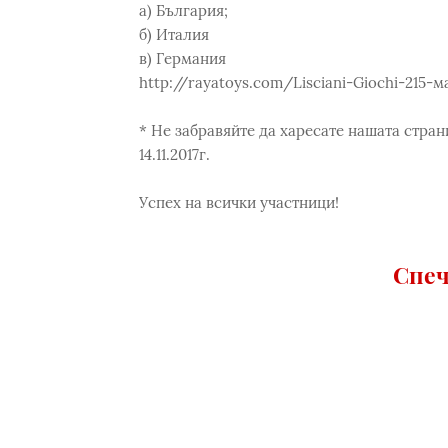
a) България;
б) Италия
в) Германия
http://rayatoys.com/Lisciani-Giochi-215-м
* Не забравяйте да харесате нашата стра
14.11.2017г.
Успех на всички участници!
Спеч