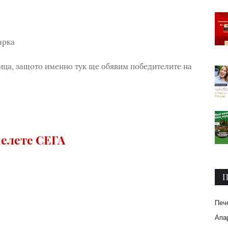
арка
ница, защото именно тук ще обявим победителите на
елете СЕГА
П
Печ
Апар