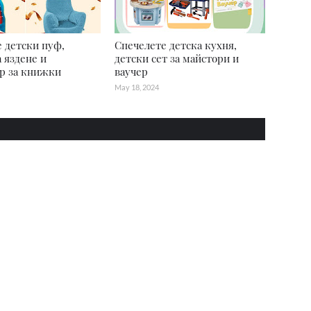
 детски пуф,
Спечелете детска кухня,
а яздене и
детски сет за майстори и
р за книжки
ваучер
May 18, 2024