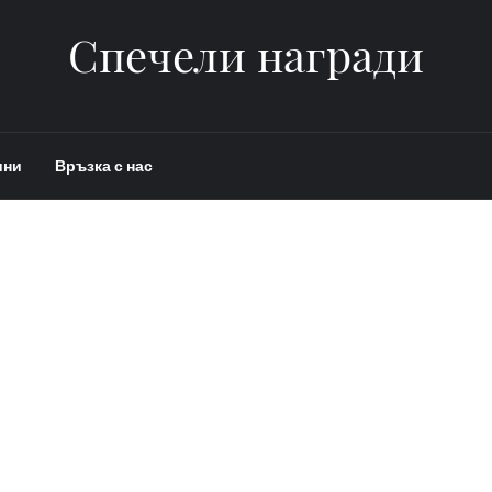
Спечели награди
ини
Връзка с нас