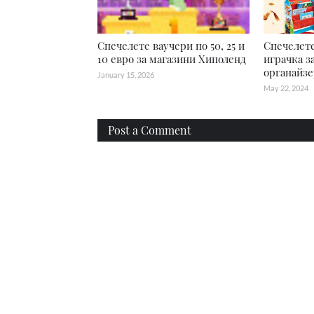
Спечелете ваучери по 50, 25 и
Спечелете
10 евро за магазини Хиполенд
играчка з
органайзе
January 15, 2026
May 22, 2024
Post a Comment