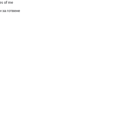
es of me
 за готвене