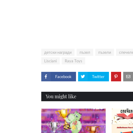
детски награди
пъзел
пъзели
спечел
Lisciani
Raya Toys
Facebook
Twitter
You might like