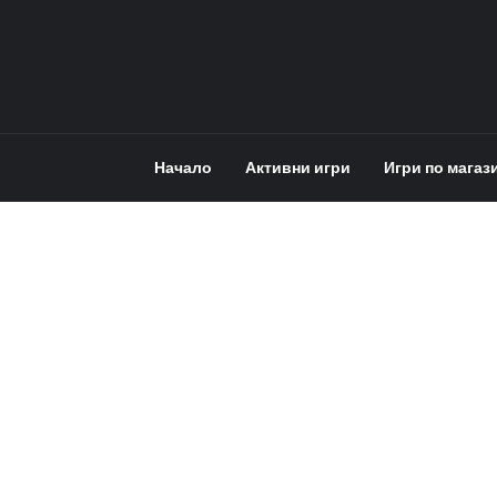
Начало
Активни игри
Игри по магаз