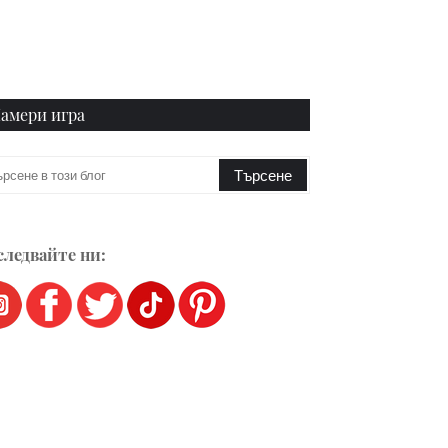
амери игра
ледвайте ни: