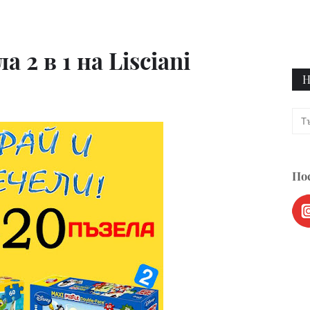
 2 в 1 на Lisciani
Н
Пос