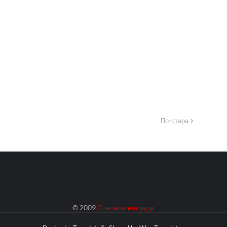
По-стара
© 2009
Спечели награди