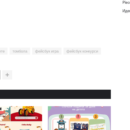
Piec
Идеи
ете
томбола
фейсбук игра
фейсбук конкурси