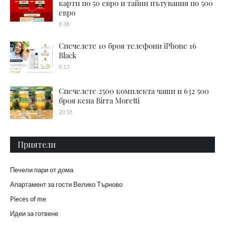
карти по 50 евро и тайни пътувания по 500
евро
8:38
Спечелете 10 броя телефони iPhone 16
Black
8:13
Спечелете 2500 комплекта чаши и 632 500
броя кена Birra Moretti
20:18
Приятели
Печели пари от дома
Апартамент за гости Велико Търново
Pieces of me
Идеи за готвене