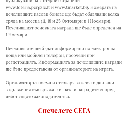
публикувани на Интернет страници
www.loteria.pergale.lt и www.tmarket.bg. Номерата на
печелившите касови бонове ще бъдат обявявани всяка
сряда на месеца (11, 18 и 25 Октомври и 1 Ноември).
Печелившият основната награда ще бъде определен на
1 Ноември.
Печелившите ще бъдат информирани по електронна
поща или мобилен телефон, посочени при
регистрацията. Информацията за печелившите награди
ще бъде предоставена от организаторите на играта.
Организаторът поема и отговаря за всички данъчни
задължения във връзка с играта и наградите според
действащото законодателство.
Спечелете СЕГА