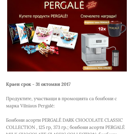
Краен срок - 31 октомви 2017
Продуктите, участващи в промоцията са бонбони с
марка Vilniaus Pergalė:
Бонбони асорти PERGALĖ DARK CHOCOLATE CLASSIC
COLLECTION , 125 гр, 373 гр.; бонбони асорти PERGALĖ