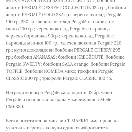
MILK CHOCOLATE CLASSIC COLLECTION; бонбони
асорти PERGALĖ DESSERT COLLECTION 125 гр.; бонбони
асорти PERGALĖ GOLD 382 гр.; черен шоколад Pergalė
100 гр, 250 гр.; черен шоколад Pergalė с пълнеж от
манго 100 гр.; черен шоколад Pergalė с парченца
червена боровинка 93гр.; черен шоколад Pergalė с
парченца малини 100 гр.; млечен шоколад Pergalė 220
гр.; кутия шоколадови бонбони PERGALĖ CHERRY 295
гр.; бонбони ANANASAS; бонбони KREGŽDUTĖ; бонбони
Pergalė SWEETY; бонбони SALA orange; бонбони Pergalė
TOFFEE; бонбони NOMEDA микс; трюфели Pergalė
CLASSIC 200 гр.; трюфели Pergalė CLASSIC 100 гр.
Наградите в игра Pergalė са следните: 12 бр. чаши
Pergalė и основната награда – кафемашина Miele
CM6350.
Всеки посетител на магазин Т МАRКЕТ има право да
участва в играта, ако купи един от изброените в