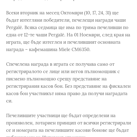
Всеки вторник на месец Октомври (10, 17, 24, 31) ще
бъдат изтегляни победители, печелещи награди чаши
Pergalė. Всяка седмица ще има по трима печеливши по
една от 12-те чаши Pergalė. На 01 Ноември, след края на
играта, ще бъде изтеглен и печелившият основната
награда – кафемашина Miele CM6350.
Спечелена награда в играта се получава само от
регистриралото се лице или негов пълномощник с
писмено пълномощно срещу представяне на
регистрирания касов бон. Без представяне на фискален
касов бон участникът няма право да получи наградата
си.
Печелившите участници ще бъдат определени на
произволен, лотариен принцип от всички регистрирали
се и номерата на печелившите касови бонове ще бъдат