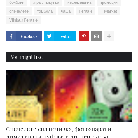
бонбони
игра с покупка
кафемашина
промоция
спечелете
томбола
чаша
Pergalė
T Market
Vilniaus Pergalė
Facebook
Twitter
You might like
Спечелете спа почивка, фотоапарати,
лимитирани пуфове и диспенсър за