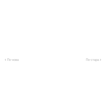
По-нова
По-стара