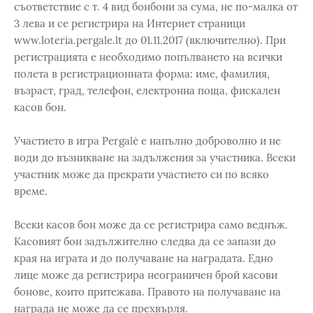
съответствие с т. 4 вид бонбони за сума, не по-малка от
3 лева и се регистрира на Интернет страници
www.loteria.pergale.lt до 01.11.2017 (включително). При
регистрацията е необходимо попълването на всички
полета в регистрационната форма: име, фамилия,
възраст, град, телефон, електронна поща, фискален
касов бон.
Участието в игра Pergalė е напълно доброволно и не
води до възникване на задължения за участника. Всеки
участник може да прекрати участието си по всяко
време.
Всеки касов бон може да се регистрира само веднъж.
Касовият бон задължително следва да се запази до
края на играта и до получаване на наградата. Едно
лице може да регистрира неограничен брой касови
бонове, които притежава. Правото на получаване на
награда не може да се прехвърля.