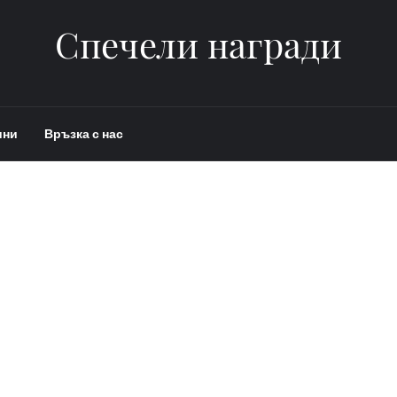
Спечели награди
ини
Връзка с нас