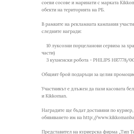
соеви сосове и маринати с марката Kikkom
обекти на територията на РБ.
В рамките на рекламната кампания участн
следните награди:
10 луксозни порцеланови сервиза за хране
части)
3 кухненски робота - PHILIPS HR7778/0
Общият брой подаръци за целия промоцио
Участникът е длъжен да пази касовата бел
и Kikkoman.
Наградите ще бъдат доставяни по куриер, 
обявяването им на http://www.kikkomanbar
Представител на куриерска фирма „Тип То