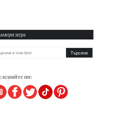
амери игра
ледвайте ни: