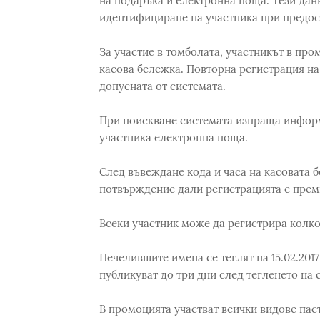
на подаръка и електронна поща. Тези дан
идентифициране на участника при предост
За участие в томболата, участникът в про
касова бележка. Повторна регистрация на
допусната от системата.
При поискване системата изпраща информ
участника електронна поща.
След въвеждане кода и часа на касовата 
потвърждение дали регистрацията е прем
Всеки участник може да регистрира колко
Печелившите имена се теглят на 15.02.2017
публикуват до три дни след тегленето на 
В промоцията участват всички видове паста