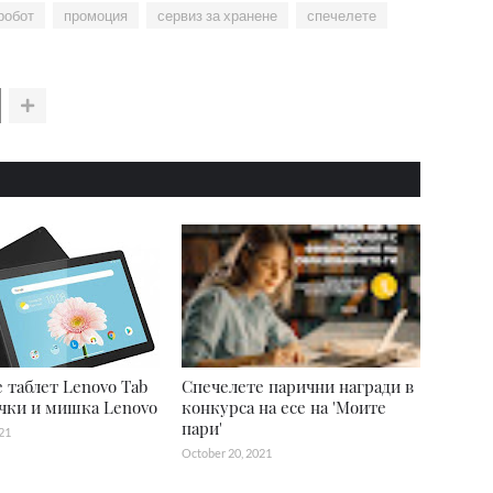
робот
промоция
сервиз за хранене
спечелете
 таблет Lenovo Tab
Спечелете парични награди в
чки и мишка Lenovo
конкурса на есе на 'Моите
пари'
21
October 20, 2021