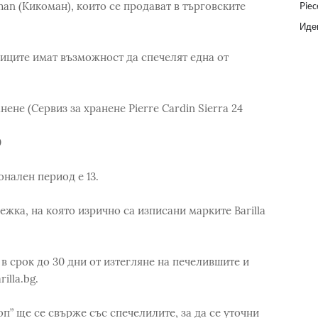
an (Кикоман), които се продават в търговските
Piec
Идеи
иците имат възможност да спечелят една от
не (Сервиз за хранене Pierre Cardin Sierra 24
0
нален период е 13.
ежка, на която изрично са изписани марките Barilla
в срок до 30 дни от изтегляне на печелившите и
illa.bg.
п” ще се свърже със спечелилите, за да се уточни