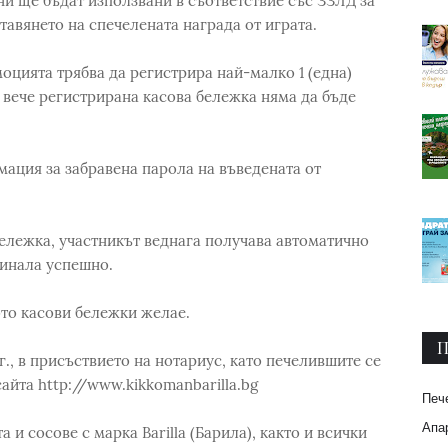
ни ще бъдат използвани в съответствие със ЗЗЛД за
авянето на спечелената награда от играта.
моцията трябва да регистрира най-малко 1 (една)
 вече регистрирана касова бележка няма да бъде
ация за забравена парола на въведената от
бележка, участникът веднага получава автоматично
инала успешно.
то касови бележки желае.
П
г., в присъствието на нотариус, като печелившите се
сайта http://www.kikkomanbarilla.bg
Печ
Апар
 и сосове с марка Barilla (Барила), както и всички