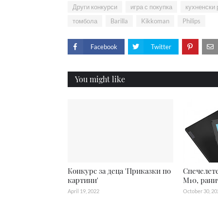
Други конкурси
игра с покупка
кухненски 
томбола
Barilla
Kikkoman
Philips
Facebook
Twitter
You might like
Конкурс за деца 'Приказки по
Спечелете
картини'
M10, рани
April 19, 2022
October 30, 20