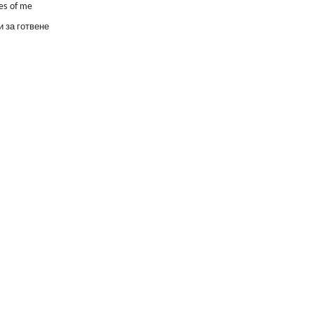
es of me
 за готвене