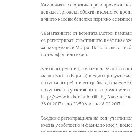
Кампанията се организира и провежда на 
всички търговски обекти, в които се прода
в чиито касови бележки изрично се изпис
За магазините от веригата Метро, кампан
се регистрират. Участниците имат възможно
за пазаруване в Метро. Печелившите ще бъ
по телефон или имейл.
Всеки потребител, желаещ да участва в пр
марка Barilla (Барила) и един продукт с 
покупка потребителят трябва да въведе К
покупката на участващите в промоцията п
http://www.kikkomanbarilla.bg. Участват в
26.01.2017 г. до 23:59 часа на 8.02.2017 г.
Заедно с регистрацията на код, участникъ
имена /собствено и фамилно име/, номер 