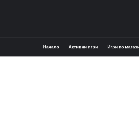
Начало
Активни игри
Игри по магаз