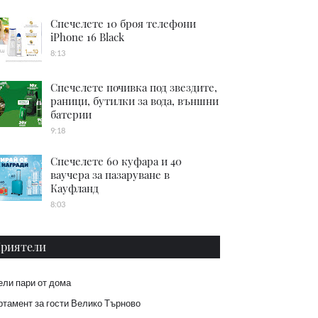
Спечелете 10 броя телефони
iPhone 16 Black
8:13
Спечелете почивка под звездите,
раници, бутилки за вода, външни
батерии
9:18
Спечелете 60 куфара и 40
ваучера за пазаруване в
Кауфланд
8:03
риятели
ели пари от дома
тамент за гости Велико Търново