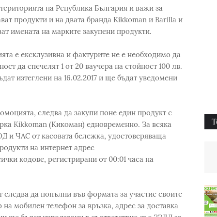
територията на Република България и важи за
ват продукти и на двата бранда Kikkoman и Barilla и
ват имената на марките закупени продукти.
ията е ексклузивна и фактурите не е необходимо да
ст да спечелят 1 от 20 ваучера на стойност 100 лв.
дат изтеглени на 16.02.2017 и ще бъдат уведомени
омоцията, следва да закупи поне един продукт с
Т
марка Kikkoman (Кикоман) eдновременно. За всяка
ОД и ЧАС от касовата бележка, удостоверяваща
родукти на интернет адрес
сички кодове, регистрирани от 00:01 часа на
т следва да попълни във формата за участие своите
на мобилен телефон за връзка, адрес за доставка