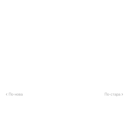
По-нова
По-стара