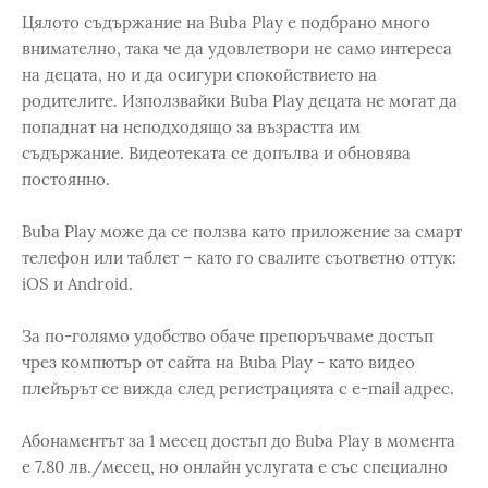
Цялото съдържание на Buba Play е подбрано много
внимателно, така че да удовлетвори не само интереса
на децата, но и да осигури спокойствието на
родителите. Използвайки Buba Play децата не могат да
попаднат на неподходящо за възрастта им
съдържание. Видеотеката се допълва и обновява
постоянно.
Buba Play може да се ползва като приложение за смарт
телефон или таблет – като го свалите съответно оттук:
iOS и Android.
За по-голямо удобство обаче препоръчваме достъп
чрез компютър от сайта на Buba Play - като видео
плейърът се вижда след регистрацията с e-mail адрес.
Абонаментът за 1 месец достъп до Buba Play в момента
е 7.80 лв./месец, но онлайн услугата е със специално