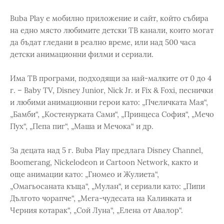
Buba Play e мобилно приложение и сайт, който събира
на едно място любимите детски ТВ канали, които могат
да бъдат гледани в реално време, или над 500 часа
детски анимационни филми и сериали.
Има ТВ програми, подходящи за най-малките от 0 до 4
г. – Baby TV, Disney Junior, Nick Jr. и Fix & Foxi, песнички
и любими анимационни герои като: „Пчеличката Мая“,
„Бамби“, „Костенурката Сами“, „Принцеса София“, „Мечо
Пух“, „Пепа пиг“, „Маша и Mечока“ и др.
За децата над 5 г. Buba Play предлага Disney Channel,
Boomerang, Nickelodeon и Cartoon Network, както и
още анимации като: „Гномео и Жулиета“,
„Омагьосаната къща“, „Мулан“, и сериали като: „Пипи
Дългото чорапче“, „Мега-чудесата на Калинката и
Черния котарак“, „Сой Луна“, „Елена от Авалор“.