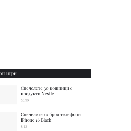
оп игри
Спечелете 30 кошници с
продукти Nestle
10:30
Спечелете 10 броя телефони
iPhone 16 Black
8:13