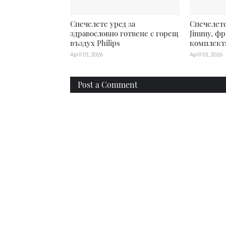
Спечелете уред за
Спечелет
здравословно готвене с горещ
Jimmy, фр
въздух Philips
комплект
April 01, 2026
April 01, 2026
Post a Comment