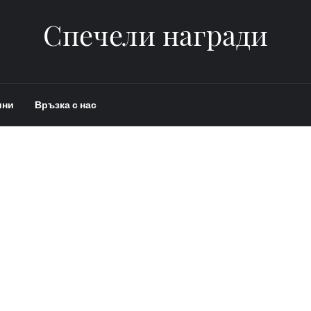
Спечели награди
ини
Връзка с нас