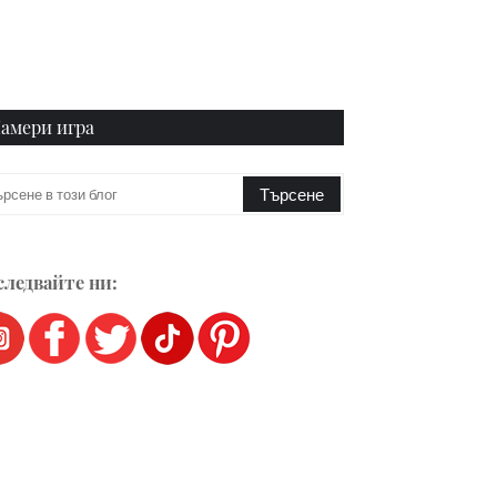
амери игра
ледвайте ни: