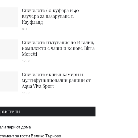
Спечелете 60 куфара и 40
ваучера за пазаруване в
Кауфланд
8:03
Спечелете пътувания до Италия,
комплекти с чаши и кенове Birra
Moretti
17:38
Спечелете екшън камери и
мултифункционални раници от
Aqua Viva Sport
11:33
риятели
ели пари от дома
тамент за гости Велико Търново