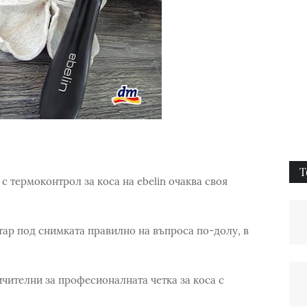
Т
термоконтрол за коса на ebelin очаква своя
тар под снимката правилно на въпроса по-долу, в
ичителни за професионалната четка за коса с