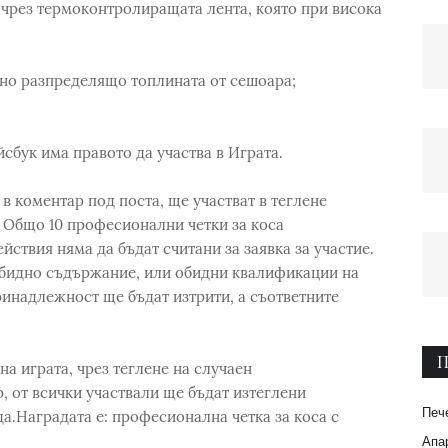
 чрез термоконтролиращата лента, която при висока
рно разпределящо топлината от сешоара;
сбук има правото да участва в Играта.
в коментар под поста, ще участват в теглене
 Общо 10 професионални четки за коса
йствия няма да бъдат считани за заявка за участие.
бидно съдържание, или обидни квалификации на
ринадлежност ще бъдат изтрити, а съответните
П
а играта, чрез теглене на случаен
 от всички участвали ще бъдат изтеглени
Печ
а.Наградата е: професионална четка за коса с
Апар