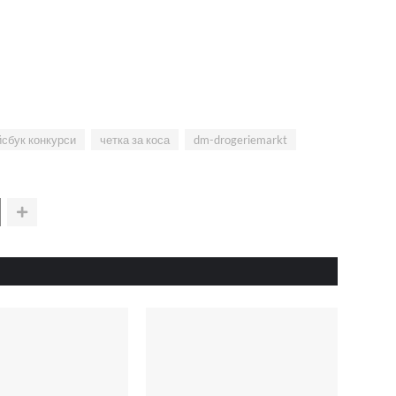
сбук конкурси
четка за коса
dm-drogeriemarkt