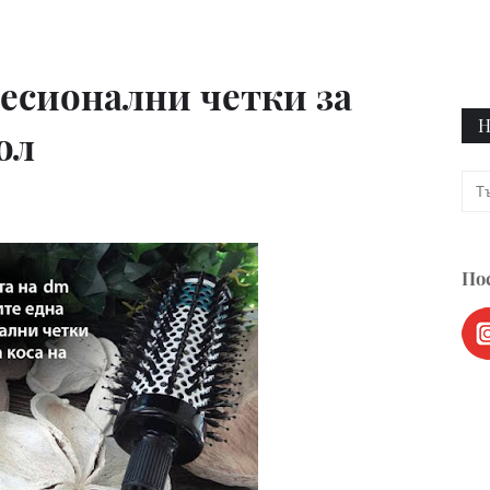
есионални четки за
Н
ол
Пос