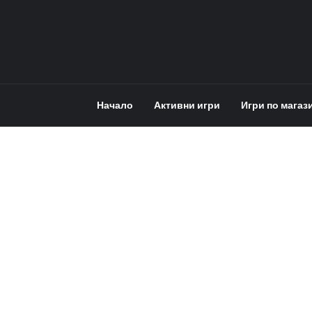
Начало
Активни игри
Игри по магаз