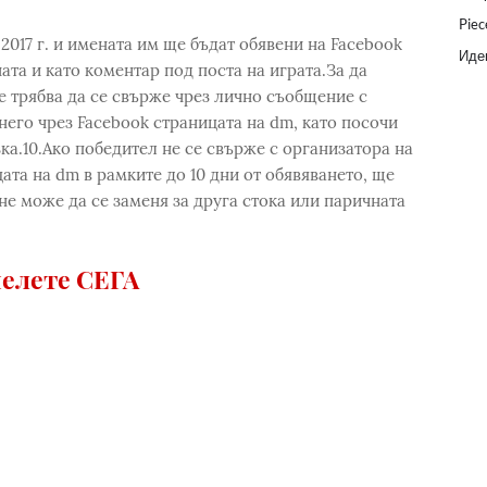
Piec
2017 г. и имената им ще бъдат обявени на Facebook
Идеи
ата и като коментар под поста на играта.За да
е трябва да се свърже чрез лично съобщение с
его чрез Facebook страницата на dm, като посочи
зка.10.Ако победител не се свърже с организатора на
та на dm в рамките до 10 дни от обявяването, ще
не може да се заменя за друга стока или паричната
елете СЕГА