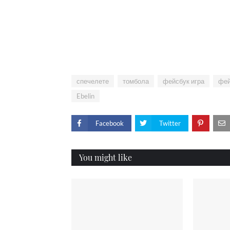
спечелете
томбола
фейсбук игра
фей
Ebelin
Facebook
Twitter
You might like