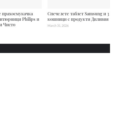
е прахосмукачка
Спечелете таблет Samsung и 3
итюрници Philips и
кошници с продукти Диливия
и Чисто
March 31, 2026