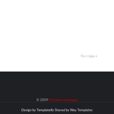
По-стара
© 2009
Спечели награди
Design by
Templateify
Shared by
Way Templates