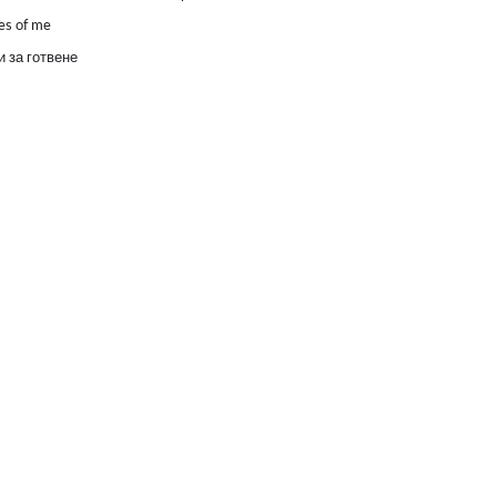
es of me
 за готвене