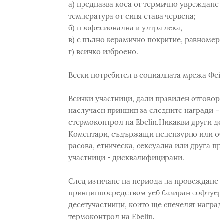
а) предпазва коса от термично увреждане
температура от синя става червена;
б) професионална и ултра лека;
в) с пълно керамично покритие, равноме
г) всичко изброено.
Всеки потребител в социалната мрежа Фей
Всички участници, дали правилен отговор 
наслучаен принцип за следните награди –
стермоконтрол на Ebelin.Никакви други де
Коментари, съдържащи нецензурно или о
расова, етническа, сексуална или друга п
участници - дисквалифицирани.
След изтичане на периода на провеждане н
принциппосредством уеб базиран софтуер,
десетучастници, които ще спечелят наград
термоконтрол на Ebelin.