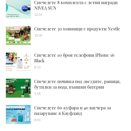
Спечелете 8 комплекта с летни награди
NIVEA SUN
12:54
Спечелете 30 кошници с продукти Nestle
10:30
Спечелете 10 броя телефони iPhone 16
Black
8:13
Спечелете почивка под звездите, раници,
бутилки за вода, външни батерии
9:18
Спечелете 60 куфара и 40 ваучера за
пазаруване в Кауфланд
8:03