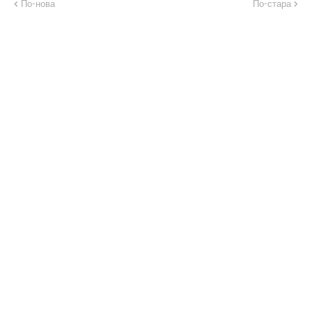
По-нова
По-стара