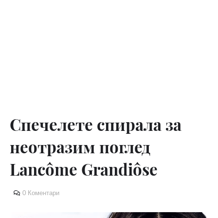
Спечелете спирала за
неотразим поглед
Lancôme Grandiôse
0 Коментари