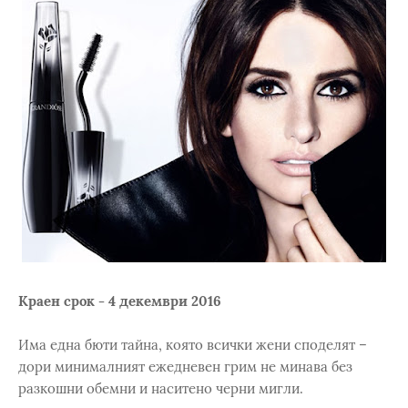
Краен срок - 4 декември 2016
Има една бюти тайна, която всички жени споделят –
дори минималният ежедневен грим не минава без
разкошни обемни и наситено черни мигли.