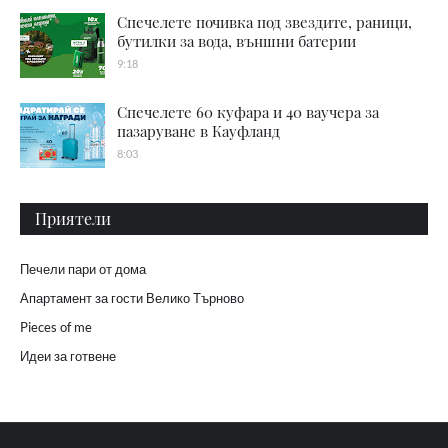
Спечелете почивка под звездите, раници,
бутилки за вода, външни батерии
9:18
Спечелете 60 куфара и 40 ваучера за
пазаруване в Кауфланд
8:03
Приятели
Печели пари от дома
Апартамент за гости Велико Търново
Pieces of me
Идеи за готвене