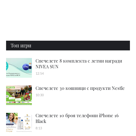
Топ игри
Спечелете 8 комплекта с летни награди
NIVEA SUN
12:54
Спечелете 30 кошници с продукти Nestle
10:30
Спечелете 10 броя телефони iPhone 16
Black
8:13