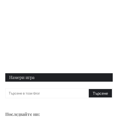
Намери игра
Последвайте ни: