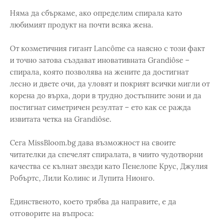
Няма да сбъркаме, ако определим спирала като
любимият продукт на почти всяка жена.
От козметичния гигант Lancôme са наясно с този факт
и точно затова създават иновативната Grandiôse –
спирала, която позволява на жените да достигнат
лесно и двете очи, да уловят и покрият всички мигли от
корена до върха, дори в трудно достъпните зони и да
постигнат симетричен резултат – ето как се ражда
извитата четка на Grandiôse.
Сега MissBloom.bg дава възможност на своите
читателки да спечелят спиралата, в чиито чудотворни
качества се кълнат звезди като Пенелопе Крус, Джулия
Робъртс, Лили Колинс и Лупита Нионго.
Единственото, което трябва да направите, е да
отговорите на въпроса: