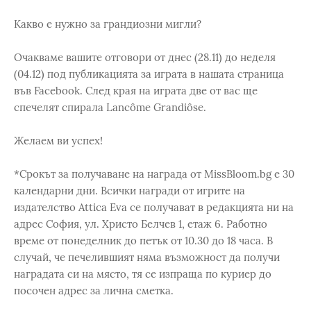
Какво е нужно за грандиозни мигли?
Очакваме вашите отговори от днес (28.11) до неделя
(04.12) под публикацията за играта в нашата страница
във Facebook. След края на играта две от вас ще
спечелят спирала Lancôme Grandiôse.
Желаем ви успех!
*Срокът за получаване на награда от MissBloom.bg е 30
календарни дни. Всички награди от игрите на
издателство Attica Eva се получават в редакцията ни на
адрес София, ул. Христо Белчев 1, етаж 6. Работно
време от понеделник до петък от 10.30 до 18 часа. В
случай, че печелившият няма възможност да получи
наградата си на място, тя се изпраща по куриер до
посочен адрес за лична сметка.