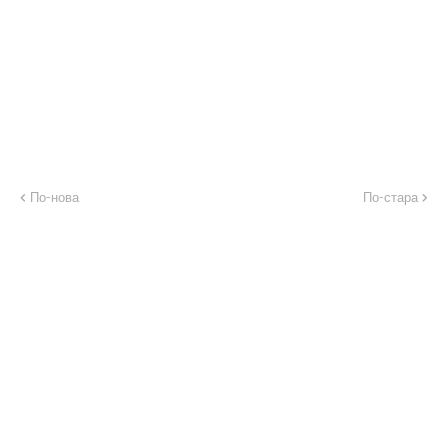
По-нова
По-стара