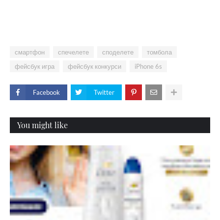
смартфон
спечелете
споделете
томбола
фейсбук игра
фейсбук конкурси
iPhone 6s
Facebook
Twitter
You might like