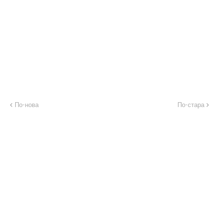
По-нова
По-стара