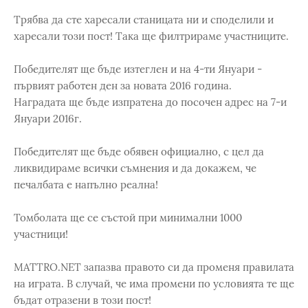
Трябва да сте харесали станицата ни и споделили и
харесали този пост! Така ще филтрираме участниците.
Победителят ще бъде изтеглен и на 4-ти Януари -
първият работен ден за новата 2016 година.
Наградата ще бъде изпратена до посочен адрес на 7-и
Януари 2016г.
Победителят ще бъде обявен официално, с цел да
ликвидираме всички съмнения и да докажем, че
печалбата е напълно реална!
Томболата ще се състой при минимални 1000
участници!
MATTRO.NET запазва правото си да променя правилата
на играта. В случай, че има промени по условията те ще
бъдат отразени в този пост!