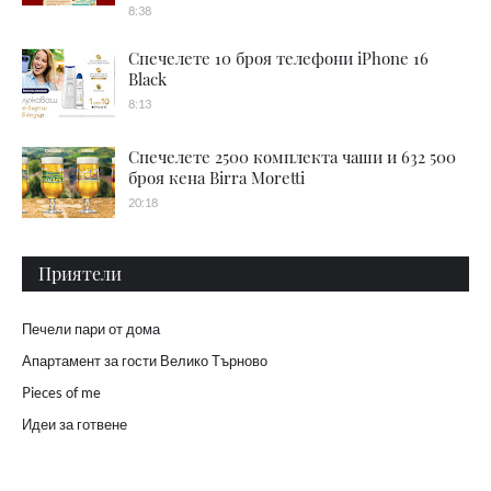
8:38
Спечелете 10 броя телефони iPhone 16
Black
8:13
Спечелете 2500 комплекта чаши и 632 500
броя кена Birra Moretti
20:18
Приятели
Печели пари от дома
Апартамент за гости Велико Търново
Pieces of me
Идеи за готвене